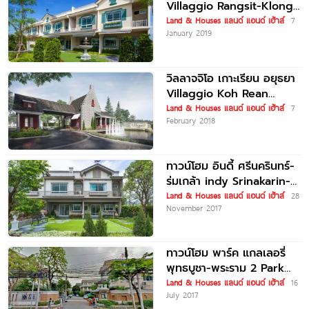
Villaggio Rangsit-Klong
3
Land & Houses แลนด์ แอนด์ เฮ้าส์
7
January 2019
วิลลาจจิโอ เกาะเรียน อยุธยา
Villaggio Koh Rean
Ayuthaya
Land & Houses แลนด์ แอนด์ เฮ้าส์
7
February 2018
ทาวน์โฮม อินดี้ ศรีนครินทร์-
ร่มเกล้า indy Srinakarin-
Romklao
Land & Houses แลนด์ แอนด์ เฮ้าส์
28
November 2017
ทาวน์โฮม พาร์ค แกลเลอรี่
พุทธบูชา-พระราม 2 Park
Gallery Puttabucha-
Land & Houses แลนด์ แอนด์ เฮ้าส์
16
July 2017
Rama 2