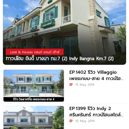
Land & Houses แลนด์ แอนด์ เฮ้าส์
ทาวน์โฮม อินดี้ บางนา กม.7 (2) Indy Bangna Km.7 (2)
EP.1402 รีวิว Villaggio
เพชรเกษม-สาย 4 ทาวน์โฮม
และบ้านแฝด ราคาเริ่มต้น
EP
15 May 2019
2.46
EP.1399 รีวิว Indy 2
ศรีนครินทร์ ทาวน์โฮมสไตล์
อังกฤษ 2 ชั้น ราคาเริ่มต้น
EP
10 May 2019
2.69