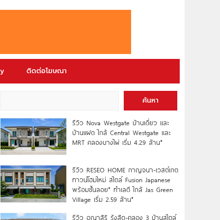
ry
ติดต่อโฆษณา
ค้นหา
รีวิว Nova Westgate บ้านเดี่ยว และ
บ้านแฝด ใกล้ Central Westgate และ
MRT คลองบางไผ่ เริ่ม 4.29 ล้าน*
รีวิว RESEO HOME กาญจนา-เวสต์เกต
ทาวน์โฮมใหม่ สไตล์ Fusion Japanese
พร้อมชั้นลอย* ทำเลดี ใกล้ Jas Green
Village เริ่ม 2.59 ล้าน*
รีวิว อณาสิริ รังสิต-คลอง 3 บ้านสไตล์