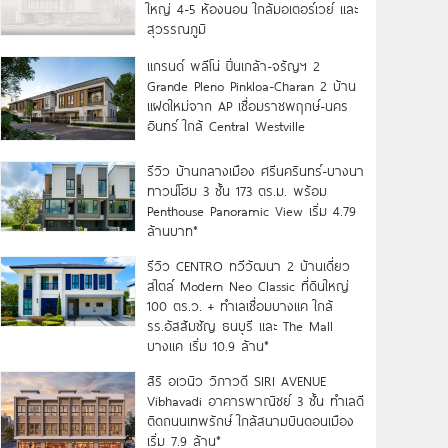
ใหญ่ 4-5 ห้องนอน ใกล้มอเตอร์เวย์ และ
สุวรรณภูมิ
แกรนด์ พลีโน่ ปิ่นเกล้า-จรัญฯ 2
Grande Pleno Pinkloa-Charan 2 บ้าน
แฝดใหม่จาก AP เชื่อมราชพฤกษ์-นคร
อินทร์ ใกล้ Central Westville
รีวิว บ้านกลางเมือง ศรีนครินทร์-บางนา
ทาวน์โฮม 3 ชั้น 173 ตร.ม. พร้อม
Penthouse Panoramic View เริ่ม 4.79
ล้านบาท*
รีวิว CENTRO ทวีวัฒนา 2 บ้านเดี่ยว
สไตล์ Modern Neo Classic ที่ดินใหญ่
100 ตร.ว. + ทำเลเชื่อมบางแค ใกล้
รร.อัสสัมชัญ ธนบุรี และ The Mall
บางแค เริ่ม 10.9 ล้าน*
สิริ อเวนิว วิภาวดี SIRI AVENUE
Vibhavadi อาคารพาณิชย์ 3 ชั้น ทำเลดี
ติดถนนเทพรักษ์ ใกล้สนามบินดอนเมือง
เริ่ม 7.9 ล้าน*