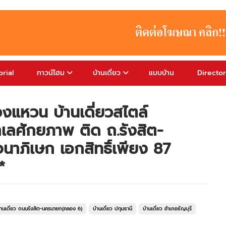
rial
ทาวน์โฮม
บ้านเดี่ยว
แบบบ้าน
Directo
วงแหวน บ้านเดี่ยวสไตล์
เลศักยภาพ ติด ถ.รังสิต-
ภิเษก เอกสิทธิ์เพียง 87
*
้านเดี่ยว ถนนรังสิต-นครนายก(คลอง 6)
บ้านเดี่ยว ปทุมธานี
บ้านเดี่ยว อำเภอธัญบุรี