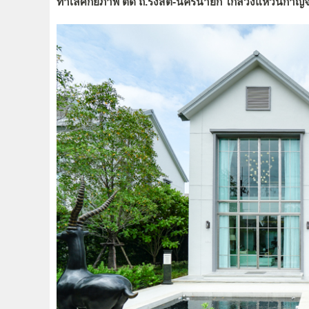
ทำเลศักยภาพ ติด ถ.รังสิต-นครนายก ใกล้วงแหวนกาญจนาภ