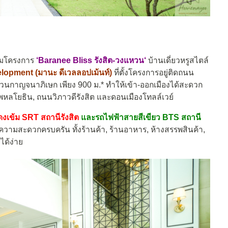
มโครงการ
‘
Baranee Bliss รังสิต-วงแหวน
‘
บ้านเดี่ยวหรูสไตล์
opment (มานะ ดีเวลลอปเม้นท์)
ที่ตั้งโครงการอยู่ติดถนน
แหวนกาญจนาภิเษก เพียง 900 ม.* ทำให้เข้า-ออกเมืองได้สะดวก
หลโยธิน, ถนนวิภาวดีรังสิต และดอนเมืองโทลล์เวย์
ดงเข้ม SRT สถานีรังสิต
และรถไฟฟ้าสายสีเขียว BTS สถานี
ความสะดวกครบครัน ทั้งร้านค้า, ร้านอาหาร, ห้างสรรพสินค้า,
ได้ง่าย