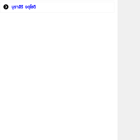
บุราสิริ จตุโชติ