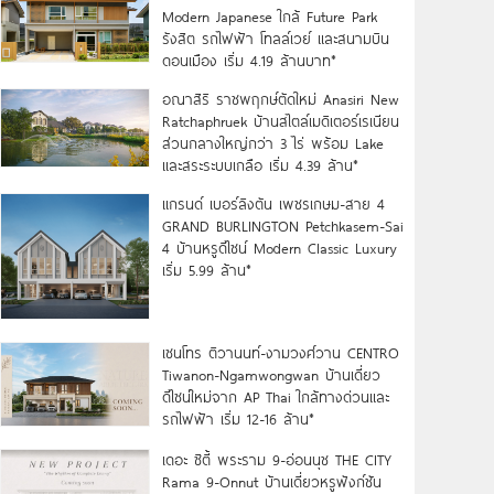
Modern Japanese ใกล้ Future Park
รังสิต รถไฟฟ้า โทลล์เวย์ และสนามบิน
ดอนเมือง เริ่ม 4.19 ล้านบาท*
อณาสิริ ราชพฤกษ์ตัดใหม่ Anasiri New
Ratchaphruek บ้านสไตล์เมดิเตอร์เรเนียน
ส่วนกลางใหญ่กว่า 3 ไร่ พร้อม Lake
และสระระบบเกลือ เริ่ม 4.39 ล้าน*
แกรนด์ เบอร์ลิงตัน เพชรเกษม-สาย 4
GRAND BURLINGTON Petchkasem-Sai
4 บ้านหรูดีไซน์ Modern Classic Luxury
เริ่ม 5.99 ล้าน*
เซนโทร ติวานนท์-งามวงศ์วาน CENTRO
Tiwanon-Ngamwongwan บ้านเดี่ยว
ดีไซน์ใหม่จาก AP Thai ใกล้ทางด่วนและ
รถไฟฟ้า เริ่ม 12-16 ล้าน*
เดอะ ซิตี้ พระราม 9-อ่อนนุช THE CITY
Rama 9-Onnut บ้านเดี่ยวหรูฟังก์ชัน