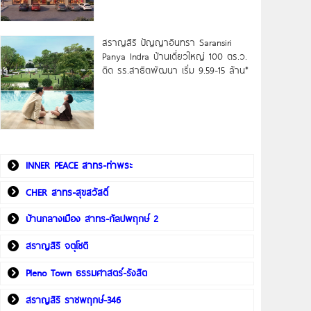
สราญสิริ ปัญญาอินทรา Saransiri
Panya Indra บ้านเดี่ยวใหญ่ 100 ตร.ว.
ดิด รร.สาธิตพัฒนา เริ่ม 9.59-15 ล้าน*
INNER PEACE สาทร-ท่าพระ
CHER สาทร-สุขสวัสดิ์
บ้านกลางเมือง สาทร-กัลปพฤกษ์ 2
สราญสิริ จตุโชติ
Pleno Town ธรรมศาสตร์-รังสิต
สราญสิริ ราชพฤกษ์-346