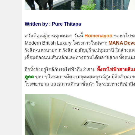
Written by : Pure Thitapa
สวัสดีคุณผู้อ่านทุกคนค่ะ วันนี้
Homenayoo
ขอพาไปช
Modern British Luxury โครงการใหม่จาก
MANA Devel
รังสิต-นครนายก ต.รังสิต อ.ธัญบุรี จ.ปทุมธานี ใกล้วง
เชื่อมต่อถนนเส้นหลักและทางด่วนได้หลายสาย ทั้งถนนพ
อีกทั้งยังอยู่ใกล้กับรถไฟฟ้าถึง 2 สาย
ทั้งรถไฟฟ้าสายสีแ
คูคต
รอบ ๆ โครงการมีความอุดมสมบูรณ์สูง มีสิ่งอำนวย
โรงพยาบาล และสถานศึกษาชั้นนำ ในระยะทางที่เข้าถึง