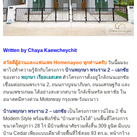
Written by Chaya Kaewcheychit
สวัสดีผู้อ่านและแฟนเพจ Homenayoo ทุกท่านครับ
วันนี้ผมจะ
พาไปทำความรู้จักกับโครงการ
บ้านพฤกษา พระราม 2 – เอกชัย
ของทาง
พฤกษา เรียลเอสเตท
ตัวโครงการตั้งอยู่ใกล้ถนนเอกชัย
เชื่อมต่อถนนพระราม 2, ถนนกาญจนาภิเษก, ถนนเศรษฐกิจ และ
ถนนเพชรเกษม ได้อย่างสะดวกสบาย ใกล้เซ็นทรัล มหาชัย ใน
อนาคตมีทางด่วน Motorway กรุงเทพ-วังมะนาว
บ้านพฤกษา พระราม 2 – เอกชัย
เป็นโครงการทาวน์โฮม 2 ชั้น
Modern Style พร้อมฟังก์ชั่น “บ้านหายใจได้” บนพื้นที่โครงการ
ขนาดใหญ่กว่า 28 ไร่ มีบ้านพักอาศัยรวมทั้งสิ้น 309 ยูนิต มีแบบ
บ้าน Cedar เพียงแบบเดียวด้วยพื้นที่ใช้สอย 93 ตร.ม. หน้ากว้าง