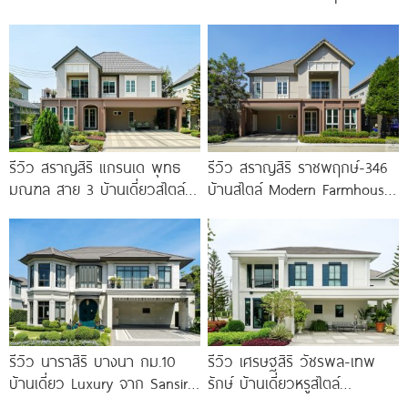
และบ้านแฝด 2 ชั้น ใกล้
ใกล้ Future Park
ม.ธรรมศาสตร์
รีวิว สราญสิริ แกรนเด พุทธ
รีวิว สราญสิริ ราชพฤกษ์-346
มณฑล สาย 3 บ้านเดี่ยวสไตล์
บ้านสไตล์ Modern Farmhouse​
Modern Farmhouse 100
ติดถนนใหญ่ราชพฤกษ์ (ตัดใหม่)​
เริ่ม 5.99
รีวิว นาราสิริ บางนา กม.10
รีวิว เศรษฐสิริ วัชรพล-เทพ
บ้านเดี่ยว Luxury จาก Sansiri
รักษ์ บ้านเดี่ยวหรูสไตล์
เพียง 56
Georgian ส่วนกลางใหญ่วิว