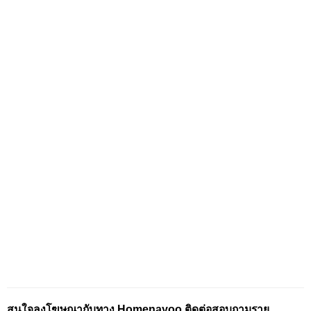
สนใจลงโฆษณากับทาง Homenayoo ติดต่อสอบถามราย