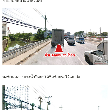
ผ่าน ซ.พันท้ายนรสิงห์ค่ะ
พอข้ามคลองบางน้ำจืดมาให้ชิดซ้ายรอไว้เลยค่ะ