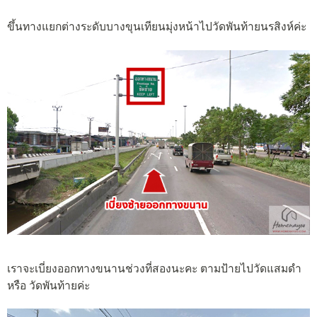
ขึ้นทางแยกต่างระดับบางขุนเทียนมุ่งหน้าไปวัดพันท้ายนรสิงห์ค่ะ
เราจะเบี่ยงออกทางขนานช่วงที่สองนะคะ ตามป้ายไปวัดแสมดำ
หรือ วัดพันท้ายค่ะ