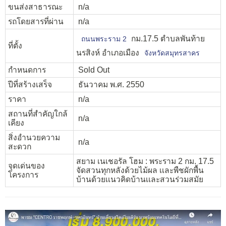
ขนส่งสาธารณะ
n/a
รถโดยสารที่ผ่าน
n/a
กม.17.5 ตำบลพันท้าย
ถนนพระราม 2
ที่ตั้ง
นรสิงห์ อำเภอเมือง
จังหวัดสมุทรสาคร
กำหนดการ
Sold Out
ปีที่สร้างเสร็จ
ธันวาคม พ.ศ. 2550
ราคา
n/a
สถานที่สำคัญใกล้
n/a
เคียง
สิ่งอำนวยความ
n/a
สะดวก
สยาม เนเชอรัล โฮม : พระราม 2 กม. 17.5
จุดเด่นของ
จัดสวนทุกหลังด้วยไม้ผล เเละพืชผักพื้น
โครงการ
บ้านด้วยเเนวคิดบ้านเเละสวนร่วมสมัย