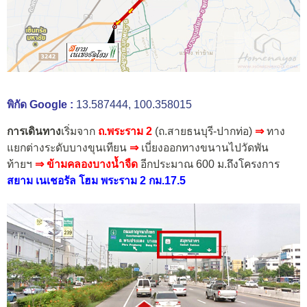
พิกัด Google :
13.587444, 100.358015
การเดินทาง
เริ่มจาก
ถ.พระราม 2
(ถ.สายธนบุรี-ปากท่อ)
⇒
ทาง
แยกต่างระดับบางขุนเทียน
⇒
เบี่ยงออกทางขนานไปวัดพัน
ท้ายฯ
⇒ ข้ามคลองบางน้ำจืด
อีกประมาณ 600 ม.
ถึงโครงการ
สยาม เนเชอรัล โฮม พระราม 2 กม.17.5