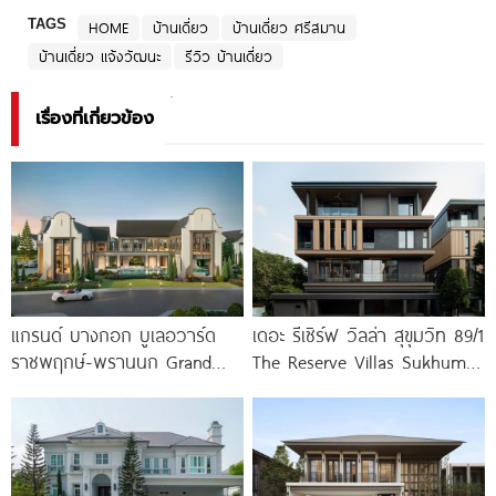
TAGS
HOME
บ้านเดี่ยว
บ้านเดี่ยว ศรีสมาน
บ้านเดี่ยว แจ้งวัฒนะ
รีวิว บ้านเดี่ยว
เรื่องที่เกี่ยวข้อง
แกรนด์ บางกอก บูเลอวาร์ด
เดอะ รีเซิร์ฟ วิลล่า สุขุมวิท 89/1
ราชพฤกษ์-พรานนก Grand
The Reserve Villas Sukhumvit
Bangkok Boulevard
89/1
Ratchaphruek-Prannok
คฤหาสน์หรู ซีรีส์ใหม่