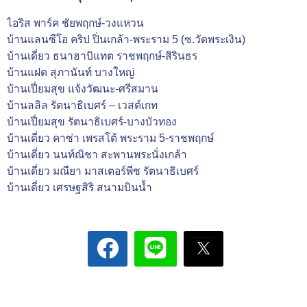
ไอริส พาร์ค ชัยพฤกษ์-วงแหวน
บ้านแลนซีโอ คริป ปิ่นเกล้า-พระราม 5 (ซ.วัดพระเงิน)
บ้านเดี่ยว ธนาฮาบิแทต ราชพฤกษ์-สิรินธร
บ้านแฝด สุภานันท์ บางใหญ่
บ้านเปี่ยมสุข แจ้งวัฒนะ-ศรีสมาน
บ้านลลิล รัตนาธิเบศร์ – เวสต์เกท
บ้านเปี่ยมสุข รัตนาธิเบศร์-บางบัวทอง
บ้านเดี่ยว คาซ่า เพรสโต้ พระราม 5-ราชพฤกษ์
บ้านเดี่ยว นนท์ณิชา สะพานพระนั่งเกล้า
บ้านเดี่ยว มณียา มาสเตอร์พีซ รัตนาธิเบศร์
บ้านเดี่ยว เศรษฐสิริ สนามบินน้ำ