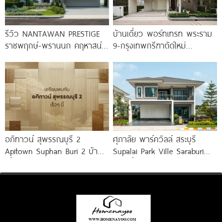
รีวิว NANTAWAN PRESTIGE
บ้านเดี่ยว พอร์ทเทรท พระราม
ราชพฤกษ์-พรานนก คฤหาสน์
9-กรุงเทพกรีฑาตัดใหม่
หรู French Chateau จาก LH
PORTRAITR Rama 9-New
เริ่ม
Krungthep Kreetha เอกสิทธิ์
เพียง
อภิทาวน์ สุพรรณบุรี 2
ศุภาลัย พาร์ควิลล์ สระบุรี
Apitown Suphan Buri 2 บ้าน
Supalai Park Ville Saraburi
เดี่ยวและบ้านแฝดซีรีส์ใหม่จาก
บ้านเดี่ยวและบ้านแฝดซีรีส์ใหม่
AP ทำเลตรงข้าม
บนทำเลติดถนนใหญ่ เริ่ม