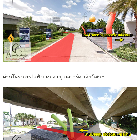
ผ่านโครงการไลฟ์ บางกอก บูเลอวาร์ด แจ้งวัฒนะ