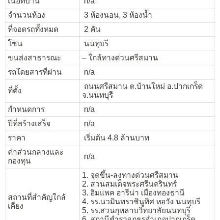
เนื้อที่บ้าน
n/a
จำนวนห้อง
3 ห้องนอน, 3 ห้องน้ำ
ที่จอดรถทั้งหมด
2 คัน
โซน
นนทุบรี
ขนส่งสาธารณะ
– ใกล้ทางด่วนศรีสมาน
รถโดยสารที่ผ่าน
n/a
ถนนศรีสมาน ต.บ้านใหม่ อ.ปากเกร็ด
ที่ตั้ง
จ.นนทบุรี
กำหนดการ
n/a
ปีที่สร้างเสร็จ
n/a
ราคา
เริ่มต้น 4.8 ล้านบาท
ค่าส่วนกลางและ
n/a
กองทุน
1. จุดขึ้น-ลงทางด่วนศรีสมาน
2. สวนสมเด็จพระศรีนครินทร์
3. อิมแพค อารีน่า เมืองทองธานี
สถานที่สำคัญใกล้
4. รร.นวมินทราชินูทิศ หอวัง นนทุบรี
เคียง
5. รร.สวนกุหลาบวิทยาลัยนนทบุรี
6. สถานีตำรวจภูธรอำเภอปากเกร็ด