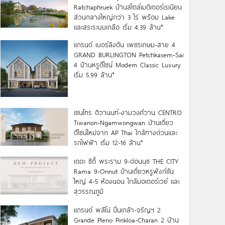
Ratchaphruek บ้านสไตล์เมดิเตอร์เรเนียน
ส่วนกลางใหญ่กว่า 3 ไร่ พร้อม Lake
และสระระบบเกลือ เริ่ม 4.39 ล้าน*
แกรนด์ เบอร์ลิงตัน เพชรเกษม-สาย 4
GRAND BURLINGTON Petchkasem-Sai
4 บ้านหรูดีไซน์ Modern Classic Luxury
เริ่ม 5.99 ล้าน*
เซนโทร ติวานนท์-งามวงศ์วาน CENTRO
Tiwanon-Ngamwongwan บ้านเดี่ยว
ดีไซน์ใหม่จาก AP Thai ใกล้ทางด่วนและ
รถไฟฟ้า เริ่ม 12-16 ล้าน*
เดอะ ซิตี้ พระราม 9-อ่อนนุช THE CITY
Rama 9-Onnut บ้านเดี่ยวหรูฟังก์ชัน
ใหญ่ 4-5 ห้องนอน ใกล้มอเตอร์เวย์ และ
สุวรรณภูมิ
แกรนด์ พลีโน่ ปิ่นเกล้า-จรัญฯ 2
Grande Pleno Pinkloa-Charan 2 บ้าน