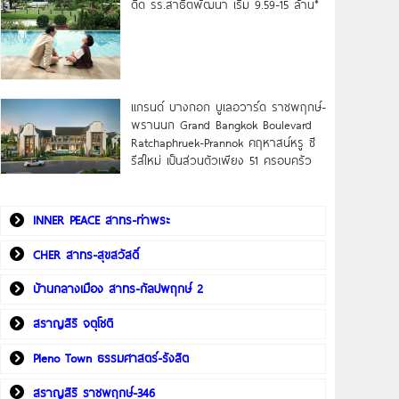
ดิด รร.สาธิตพัฒนา เริ่ม 9.59-15 ล้าน*
แกรนด์ บางกอก บูเลอวาร์ด ราชพฤกษ์-
พรานนก Grand Bangkok Boulevard
Ratchaphruek-Prannok คฤหาสน์หรู ซี
รีส์ใหม่ เป็นส่วนตัวเพียง 51 ครอบครัว
INNER PEACE สาทร-ท่าพระ
CHER สาทร-สุขสวัสดิ์
บ้านกลางเมือง สาทร-กัลปพฤกษ์ 2
สราญสิริ จตุโชติ
Pleno Town ธรรมศาสตร์-รังสิต
สราญสิริ ราชพฤกษ์-346