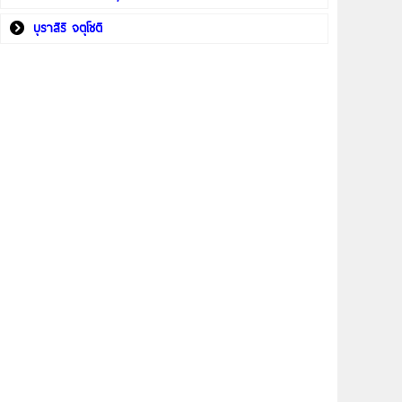
บุราสิริ จตุโชติ