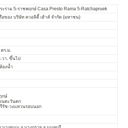
พระราม 5-ราชพฤกษ์ Casa Presto Rama 5-Ratchapruek
ือของ บริษัท ควอลิตี้ เฮ้าส์ จำกัด (มหาชน)
 ตร.ม.
.วา. ขึ้นไป
ห้องน้ำ
กษ์
วนตะวันตก
ศรีรัช-วงแหวนรอบนอก
.บางขนุน อ.บางกรวย จ.นนทบุรี