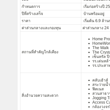
กำหนดการ
เริ่มก่อสร้างปี 2
ปีที่สร้างเสร็จ
บ้านพร้อมอยู่
ราคา
เริ่มต้น 6.9 ล้า
ค่าส่วนกลางและกองทุน
ค่าส่วนกลาง 24 
Home Pro
HomeWork
The Walk
สถานที่สำคัญใกล้เคียง
The Cryst
เซ็นทรัล ปิ
รร.เด่นหล
รร.ประสาท
คลับเฮ้าส์
สระว่ายน้
ฟิตเนส
สวนสาธา
สิ่งอำนวยความสะดวก
Jogging T
Access Ca
กล้องวงจร