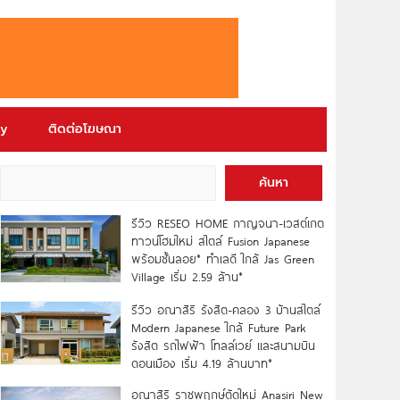
ry
ติดต่อโฆษณา
ค้นหา
รีวิว RESEO HOME กาญจนา-เวสต์เกต
ทาวน์โฮมใหม่ สไตล์ Fusion Japanese
พร้อมชั้นลอย* ทำเลดี ใกล้ Jas Green
Village เริ่ม 2.59 ล้าน*
รีวิว อณาสิริ รังสิต-คลอง 3 บ้านสไตล์
Modern Japanese ใกล้ Future Park
รังสิต รถไฟฟ้า โทลล์เวย์ และสนามบิน
ดอนเมือง เริ่ม 4.19 ล้านบาท*
อณาสิริ ราชพฤกษ์ตัดใหม่ Anasiri New