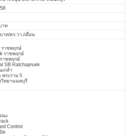
558
นบาท
บาท/ตร.วา./เดือน
 ราชพฤกษ์
 ราชพฤกษ์
 ราชพฤกษ์
al SB Ratchapruek
่นเกล้า
้า พระราม 5
วิทยานนทบุรี
ำ
รณะ
rack
rd Control
ปิด