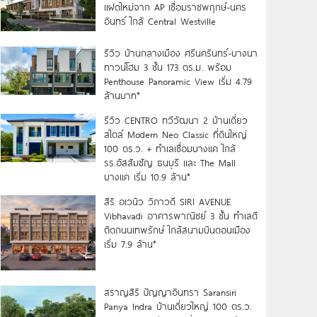
แฝดใหม่จาก AP เชื่อมราชพฤกษ์-นคร
อินทร์ ใกล้ Central Westville
รีวิว บ้านกลางเมือง ศรีนครินทร์-บางนา
ทาวน์โฮม 3 ชั้น 173 ตร.ม. พร้อม
Penthouse Panoramic View เริ่ม 4.79
ล้านบาท*
รีวิว CENTRO ทวีวัฒนา 2 บ้านเดี่ยว
สไตล์ Modern Neo Classic ที่ดินใหญ่
100 ตร.ว. + ทำเลเชื่อมบางแค ใกล้
รร.อัสสัมชัญ ธนบุรี และ The Mall
บางแค เริ่ม 10.9 ล้าน*
สิริ อเวนิว วิภาวดี SIRI AVENUE
Vibhavadi อาคารพาณิชย์ 3 ชั้น ทำเลดี
ติดถนนเทพรักษ์ ใกล้สนามบินดอนเมือง
เริ่ม 7.9 ล้าน*
สราญสิริ ปัญญาอินทรา Saransiri
Panya Indra บ้านเดี่ยวใหญ่ 100 ตร.ว.