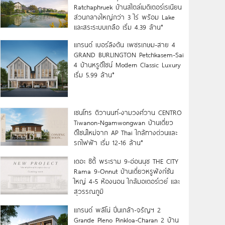
Ratchaphruek บ้านสไตล์เมดิเตอร์เรเนียน
ส่วนกลางใหญ่กว่า 3 ไร่ พร้อม Lake
และสระระบบเกลือ เริ่ม 4.39 ล้าน*
แกรนด์ เบอร์ลิงตัน เพชรเกษม-สาย 4
GRAND BURLINGTON Petchkasem-Sai
4 บ้านหรูดีไซน์ Modern Classic Luxury
เริ่ม 5.99 ล้าน*
เซนโทร ติวานนท์-งามวงศ์วาน CENTRO
Tiwanon-Ngamwongwan บ้านเดี่ยว
ดีไซน์ใหม่จาก AP Thai ใกล้ทางด่วนและ
รถไฟฟ้า เริ่ม 12-16 ล้าน*
เดอะ ซิตี้ พระราม 9-อ่อนนุช THE CITY
Rama 9-Onnut บ้านเดี่ยวหรูฟังก์ชัน
ใหญ่ 4-5 ห้องนอน ใกล้มอเตอร์เวย์ และ
สุวรรณภูมิ
แกรนด์ พลีโน่ ปิ่นเกล้า-จรัญฯ 2
Grande Pleno Pinkloa-Charan 2 บ้าน