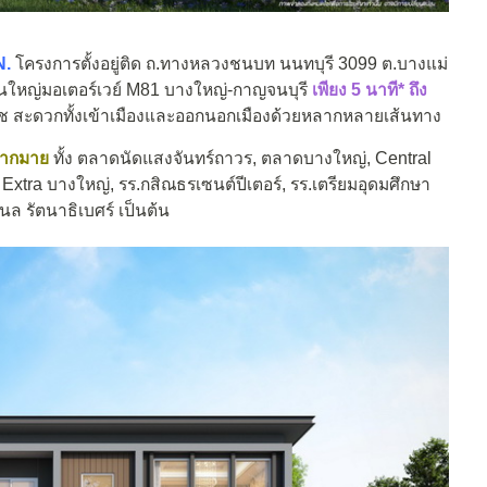
N.
โครงการตั้งอยู่ติด ถ.ทางหลวงชนบท นนทบุรี 3099 ต.บางแม่
นใหญ่มอเตอร์เวย์ M81 บางใหญ่-กาญจนบุรี
เพียง 5 นาที* ถึง
ัช สะดวกทั้งเข้าเมืองและออกนอกเมืองด้วยหลากหลายเส้นทาง
มากมาย
ทั้ง ตลาดนัดแสงจันทร์ถาวร, ตลาดบางใหญ่, Central
xtra บางใหญ่, รร.กสิณธรเซนต์ปีเตอร์, รร.เตรียมอุดมศึกษา
ล รัตนาธิเบศร์ เป็นต้น