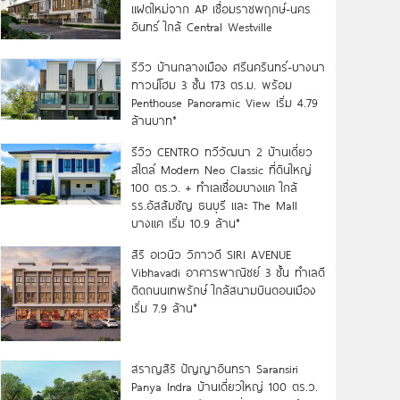
แฝดใหม่จาก AP เชื่อมราชพฤกษ์-นคร
อินทร์ ใกล้ Central Westville
รีวิว บ้านกลางเมือง ศรีนครินทร์-บางนา
ทาวน์โฮม 3 ชั้น 173 ตร.ม. พร้อม
Penthouse Panoramic View เริ่ม 4.79
ล้านบาท*
รีวิว CENTRO ทวีวัฒนา 2 บ้านเดี่ยว
สไตล์ Modern Neo Classic ที่ดินใหญ่
100 ตร.ว. + ทำเลเชื่อมบางแค ใกล้
รร.อัสสัมชัญ ธนบุรี และ The Mall
บางแค เริ่ม 10.9 ล้าน*
สิริ อเวนิว วิภาวดี SIRI AVENUE
Vibhavadi อาคารพาณิชย์ 3 ชั้น ทำเลดี
ติดถนนเทพรักษ์ ใกล้สนามบินดอนเมือง
เริ่ม 7.9 ล้าน*
สราญสิริ ปัญญาอินทรา Saransiri
Panya Indra บ้านเดี่ยวใหญ่ 100 ตร.ว.