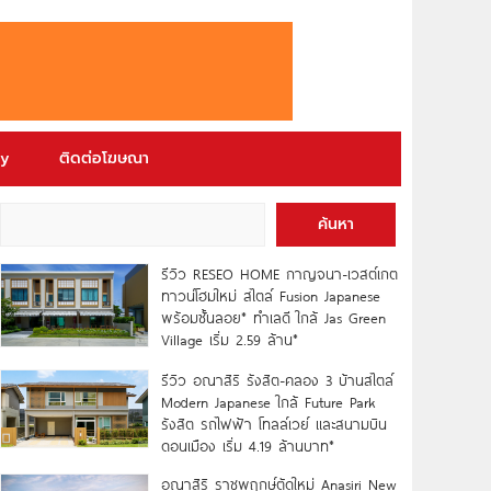
ry
ติดต่อโฆษณา
ค้นหา
รีวิว RESEO HOME กาญจนา-เวสต์เกต
ทาวน์โฮมใหม่ สไตล์ Fusion Japanese
พร้อมชั้นลอย* ทำเลดี ใกล้ Jas Green
Village เริ่ม 2.59 ล้าน*
รีวิว อณาสิริ รังสิต-คลอง 3 บ้านสไตล์
Modern Japanese ใกล้ Future Park
รังสิต รถไฟฟ้า โทลล์เวย์ และสนามบิน
ดอนเมือง เริ่ม 4.19 ล้านบาท*
อณาสิริ ราชพฤกษ์ตัดใหม่ Anasiri New