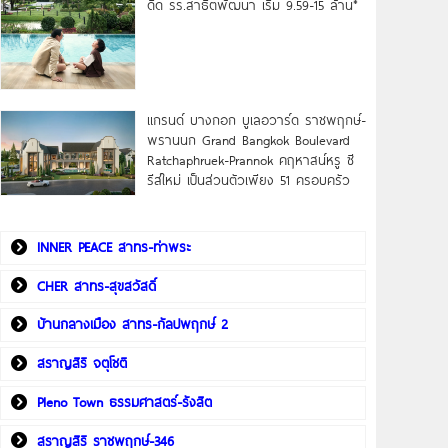
ดิด รร.สาธิตพัฒนา เริ่ม 9.59-15 ล้าน*
แกรนด์ บางกอก บูเลอวาร์ด ราชพฤกษ์-
พรานนก Grand Bangkok Boulevard
Ratchaphruek-Prannok คฤหาสน์หรู ซี
รีส์ใหม่ เป็นส่วนตัวเพียง 51 ครอบครัว
INNER PEACE สาทร-ท่าพระ
CHER สาทร-สุขสวัสดิ์
บ้านกลางเมือง สาทร-กัลปพฤกษ์ 2
สราญสิริ จตุโชติ
Pleno Town ธรรมศาสตร์-รังสิต
สราญสิริ ราชพฤกษ์-346