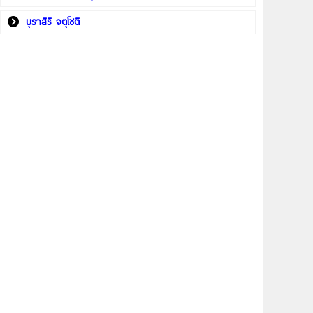
บุราสิริ จตุโชติ