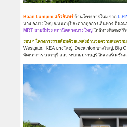
Baan Lumpini แก้วอินทร์
บ้านโครงการใหม่ จาก
L.P.
นาง อ.บางใหญ่ จ.นนทบุรี สะดวกทุกการเดินทาง ติดถน
MRT สายสีม่วง สถานีตลาดบางใหญ่
ใกล้ทางพิเศษศรีร
รอบ ๆ โครงการรายล้อมด้วยแหล่งอำนวยความสะดวก
Westgate, IKEA บางใหญ่, Decathlon บางใหญ่, Big C E
พัฒนาการ นนทบุรี และ รพ.เกษมราษฏร์ อินเตอร์เนชั่นแน