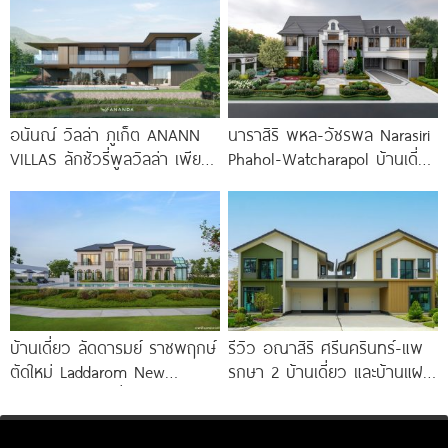
เมือง มอเตอร์เวย์
อนันณ์ วิลล่า ภูเก็ต ANANN
นาราสิริ พหล-วัชรพล Narasiri
VILLAS ลักชัวรี่พูลวิลล่า เพียง
Phahol-Watcharapol บ้านเดี่ยว
12 หลัง ใจกลาง
หรู ใจกลางวัชรพล ท่ามกลาง
กลิ่นอายในแบบฝรั่งเศส ราคา
เริ่มต้น 35-90 ล้านบาท*
บ้านเดี่ยว ลัดดารมย์ ราชพฤกษ์
รีวิว อณาสิริ ศรีนครินทร์-แพ
ตัดใหม่ Laddarom New
รกษา 2 บ้านเดี่ยว และบ้านแฝด
Ratchaphruek เริ่ม 10-25 ล้าน*
ดีไซน์ LAGOM ใกล้ BTS