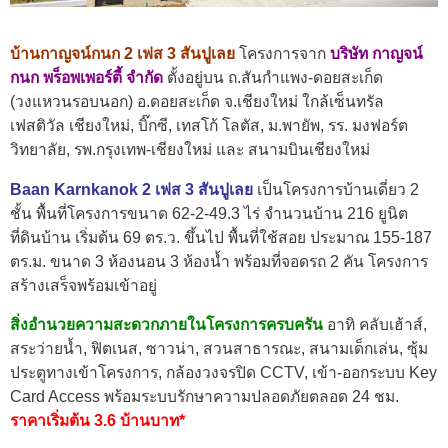
บ้านกาญจน์กนก 2 เฟส 3 สันปูเลย
โครงการจาก
บริษัท กาญจน์
กนก พร็อพเพอร์ตี้ จำกัด
ตั้งอยู่บน ถ.สันกำแพง-ดอยสะเก็ด
(วงแหวนรอบนอก) อ.ดอยสะเก็ด จ.เชียงใหม่ ใกล้เซ็นทรัล
เฟสติวัล เชียงใหม่, บิ๊กซี, เทสโก้ โลตัส, ม.พายัพ, รร. มงฟอร์ต
วิทยาลัย, รพ.กรุงเทพ-เชียงใหม่ และ สนามบินเชียงใหม่
Baan Karnkanok 2 เฟส 3 สันปูเลย
เป็นโครงการบ้านเดี่ยว 2
ชั้น พื้นที่โครงการขนาด 62-2-49.3 ไร่ จำนวนบ้าน 216 ยูนิต
ที่ดินบ้าน เริ่มต้น 69 ตร.ว. ขึ้นไป พื้นที่ใช้สอย ประมาณ 155-187
ตร.ม. ขนาด 3 ห้องนอน 3 ห้องน้ำ พร้อมที่จอดรถ 2 คัน โครงการ
สร้างเสร็จพร้อมเข้าอยู่
สิ่งอำนวยความสะดวกภายในโครงการครบครัน
อาทิ คลับเฮ้าส์,
สระว่ายน้ำ, ฟิตเนส, ซาวน่า, สวนสาธารณะ, สนามเด็กเล่น, ซุ้ม
ประตูทางเข้าโครงการ, กล้องวงจรปิด CCTV, เข้า-ออกระบบ Key
Card Access พร้อมระบบรักษาความปลอดภัยตลอด 24 ชม.
ราคาเริ่มต้น 3.6 บ้านบาท*