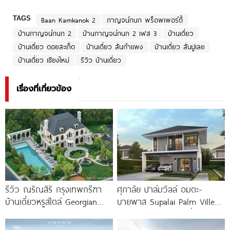
TAGS
Baan Karnkanok 2
กาญจน์กนก พร็อพเพอร์ตี้
บ้านกาญจน์กนก 2
บ้านกาญจน์กนก 2 เฟส 3
บ้านเดี่ยว
บ้านเดี่ยว ดอยสะเก็ด
บ้านเดี่ยว สันกำแพง
บ้านเดี่ยว สันปูเลย
บ้านเดี่ยว เชียงใหม่
รีวิว บ้านเดี่ยว
เรื่องที่เกี่ยวข้อง
รีวิว ณริณสิริ กรุงเทพกรีฑา
ศุภาลัย ปาล์มวิลล์ อมตะ-
บ้านเดี่ยวหรูสไตล์ Georgian
บายพาส Supalai Palm Ville
Revival ใกล้ รร.นานาชาติ
Amata-Bypass บ้านเดี่ยว
Brighton College
ประหยัดพลังงาน ใกล้ถนนเลี่ยง