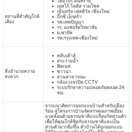
โฮมโปร สันทราย
เทสโก้ โลตัส รวมโชค
เซ็นทรัล เฟสติวัล เชียงใหม่
สถานที่สำคัญใกล้
บิ๊กซี เอ็กตร้า
เคียง
รพ.เทพปัญญา
รร. มงฟอร์ตวิทยาลัย
ม.พายัพ
รพ.กรุงเทพ-เชียงใหม่
คลับเฮ้าส์
สระว่ายน้ำ
ฟิตเนส
สิ่งอำนวยความ
ซาวน่า
สะดวก
สวนสาธารณะ
กล้องวงจรปิด CCTV
ระบบรักษาความปลอดภัยตลอด 24
ชม.
จากแนวคิดการออกแบบบ้านสำหรับเมือง
ร้อน สู่โครงการบ้านจัดสรรคุณภาพเยี่ยม
แวดล้อมด้วยธรรมชาติแบบรีสอร์ทส่วนตัว
เพื่อให้คุณใกล้ชิดกับธรรมชาติและเป็น
ส่วนตัวมากยิ่งขึ้น ตัวบ้านได้ถูกออกแบบ