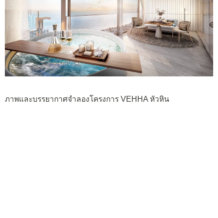
ภาพและบรรยากาศจำลองโครงการ VEHHA หัวหิน