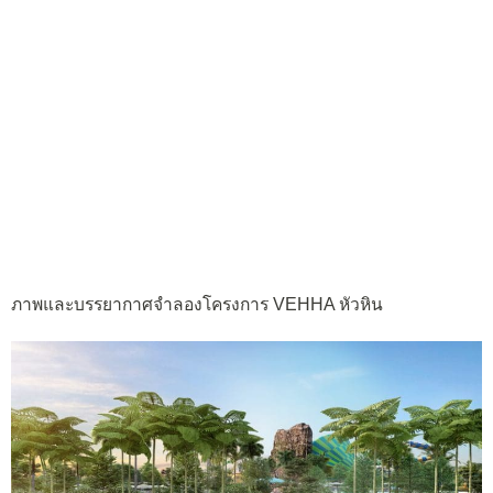
ภาพและบรรยากาศจำลองโครงการ VEHHA หัวหิน