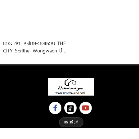
เดอะ ซิตี้ เสรีไทย-วงแหวน THE
CITY Serithai-Wongwaen บ้าน
เดี่ยวหรู ดีไซน์ใหม่ จาก AP
แลกลิงค์