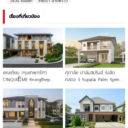
วิสวัน แอสเซท
เทียร์ร่า ลาดพร้าว
เรื่องที่เกี่ยวข้อง
แซงเคียม กรุงเทพกรีฑา
ศุภาลัย ปาล์มสปริงส์ รังสิต
CINQUIÈME Krungthep
คลอง 3 Supalai Palm Springs
Kreetha บ้านเดี่ยวหรูโครงการ
Rangsit Klong
ใหม่ เอกสิทธิ์เพียง 16
ครอบครัว จาก