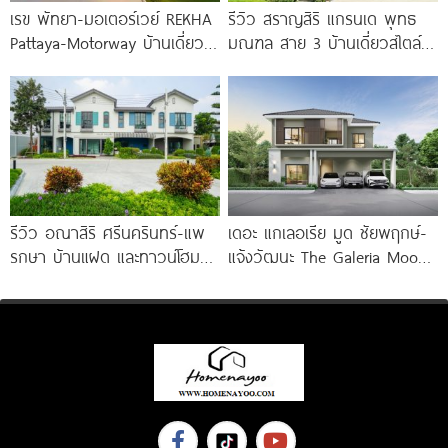
เรข พัทยา-มอเตอร์เวย์ REKHA
รีวิว สราญสิริ แกรนเด พุทธ
Pattaya-Motorway บ้านเดี่ยว
มณฑล สาย 3 บ้านเดี่ยวสไตล์
หรู Modern Classic ทำเลติด
Modern Farmhouse 100
มอเตอร์เวย์ ใกล้นานาชาตชั้นนำ
เริ่ม
รีวิว อณาสิริ ศรีนครินทร์-แพ
เดอะ แกเลอเรีย มูด ชัยพฤกษ์-
รกษา บ้านแฝด และทาวน์โฮม
แจ้งวัฒนะ The Galeria Mood
สไตล์เมอร์ดิเตอร์เรเนียน​ ใกล้
Chaiyapruek-Chaengwattana
ทางด่วน และ BTS แพรกษา
เริ่ม 4.69