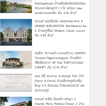
Ratchaphruek บ้านสไตล์เมดิเตอร์เรเนียน
ส่วนกลางใหญ่กว่า 3 ไร่ พร้อม Lake
และสระระบบเกลือ เริ่ม 4.39 ล้าน*
แกรนด์ เบอร์ลิงตัน เพชรเกษม-สาย 4
GRAND BURLINGTON Petchkasem-Sai
4 บ้านหรูดีไซน์ Modern Classic Luxury
เริ่ม 5.99 ล้าน*
เซนโทร ติวานนท์-งามวงศ์วาน CENTRO
Tiwanon-Ngamwongwan บ้านเดี่ยว
ดีไซน์ใหม่จาก AP Thai ใกล้ทางด่วนและ
รถไฟฟ้า เริ่ม 12-16 ล้าน*
เดอะ ซิตี้ พระราม 9-อ่อนนุช THE CITY
Rama 9-Onnut บ้านเดี่ยวหรูฟังก์ชัน
ใหญ่ 4-5 ห้องนอน ใกล้มอเตอร์เวย์ และ
สุวรรณภูมิ
แกรนด์ พลีโน่ ปิ่นเกล้า-จรัญฯ 2
Grande Pleno Pinkloa-Charan 2 บ้าน