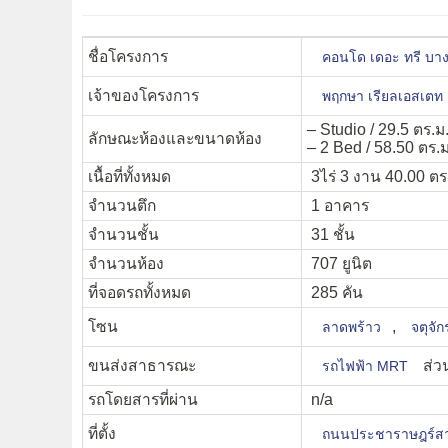
ชื่อโครงการ
คอนโด เดอะ ทรี บ
เจ้าของโครงการ
พฤกษา เรียลเอสเตท
– Studio / 29.5 ตร.ม
ลักษณะห้องและขนาดห้อง
– 2 Bed / 58.50 ตร.ม
เนื้อที่ทั้งหมด
3ไร่ 3 งาน 40.00 ตร
จำนวนตึก
1 อาคาร
จำนวนชั้น
31 ชั้น
จำนวนห้อง
707 ยูนิต
ที่จอดรถทั้งหมด
285 คัน
โซน
,
ลาดพร้าว
จตุจัก
ขนส่งสาธารณะ
ส่ว
รถไฟฟ้า MRT
รถโดยสารที่ผ่าน
n/a
ที่ตั้ง
ถนนประชาราษฎร์ส