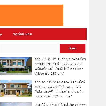
ry
ติดต่อโฆษณา
ค้นหา
รีวิว RESEO HOME กาญจนา-เวสต์เกต
ทาวน์โฮมใหม่ สไตล์ Fusion Japanese
พร้อมชั้นลอย* ทำเลดี ใกล้ Jas Green
Village เริ่ม 2.59 ล้าน*
รีวิว อณาสิริ รังสิต-คลอง 3 บ้านสไตล์
Modern Japanese ใกล้ Future Park
รังสิต รถไฟฟ้า โทลล์เวย์ และสนามบิน
ดอนเมือง เริ่ม 4.19 ล้านบาท*
อณาสิริ ราชพฤกษ์ตัดใหม่ Anasiri New