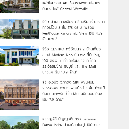
แฝดใหม่จาก AP เชื่อมราชพฤกษ์-นคร
อินทร์ ใกล้ Central Westville
รีวิว บ้านกลางเมือง ศรีนครินทร์-บางนา
ทาวน์โฮม 3 ชั้น 173 ตร.ม. พร้อม
Penthouse Panoramic View เริ่ม 4.79
ล้านบาท*
รีวิว CENTRO ทวีวัฒนา 2 บ้านเดี่ยว
สไตล์ Modern Neo Classic ที่ดินใหญ่
100 ตร.ว. + ทำเลเชื่อมบางแค ใกล้
รร.อัสสัมชัญ ธนบุรี และ The Mall
บางแค เริ่ม 10.9 ล้าน*
สิริ อเวนิว วิภาวดี SIRI AVENUE
Vibhavadi อาคารพาณิชย์ 3 ชั้น ทำเลดี
ติดถนนเทพรักษ์ ใกล้สนามบินดอนเมือง
เริ่ม 7.9 ล้าน*
สราญสิริ ปัญญาอินทรา Saransiri
Panya Indra บ้านเดี่ยวใหญ่ 100 ตร.ว.