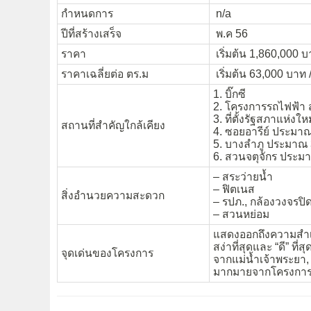
กำหนดการ
n/a
ปีที่สร้างเสร็จ
พ.ค 56
ราคา
เริ่มต้น 1,860,000 บา
ราคาเฉลี่ยต่อ ตร.ม
เริ่มต้น 63,000 บาท 
1. บิ๊กซี
2. โครงการรถไฟฟ้า
3. ที่ตั้งรัฐสภาแห่ง
สถานที่สำคัญใกล้เคียง
4. ซอยอารีย์ ประมาณ
5. บางลำภู ประมาณ 
6. สวนจตุจักร ประม
– สระว่ายน้ำ
– ฟิตเนส
สิ่งอำนวยความสะดวก
– รปภ., กล้องวงจรปิ
– สวนหย่อม
แสดงออกถึงความสำเร็จ
สง่าที่สุดและ “ดี” ท
จุดเด่นของโครงการ
จากแม่น้ำเจ้าพระยา
มากมายจากโครงการรั