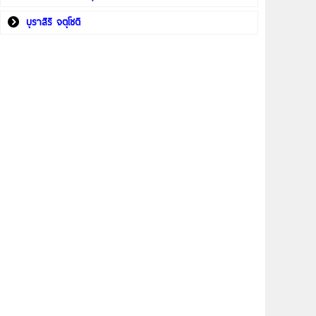
บุราสิริ จตุโชติ