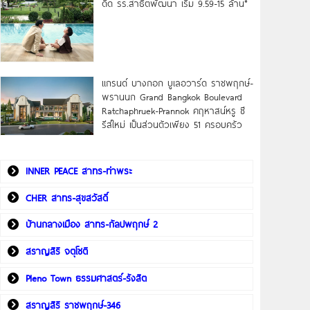
ดิด รร.สาธิตพัฒนา เริ่ม 9.59-15 ล้าน*
แกรนด์ บางกอก บูเลอวาร์ด ราชพฤกษ์-
พรานนก Grand Bangkok Boulevard
Ratchaphruek-Prannok คฤหาสน์หรู ซี
รีส์ใหม่ เป็นส่วนตัวเพียง 51 ครอบครัว
INNER PEACE สาทร-ท่าพระ
CHER สาทร-สุขสวัสดิ์
บ้านกลางเมือง สาทร-กัลปพฤกษ์ 2
สราญสิริ จตุโชติ
Pleno Town ธรรมศาสตร์-รังสิต
สราญสิริ ราชพฤกษ์-346