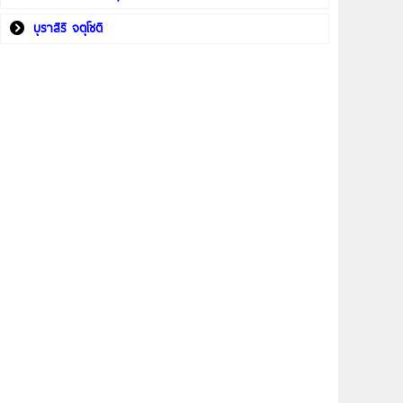
บุราสิริ จตุโชติ