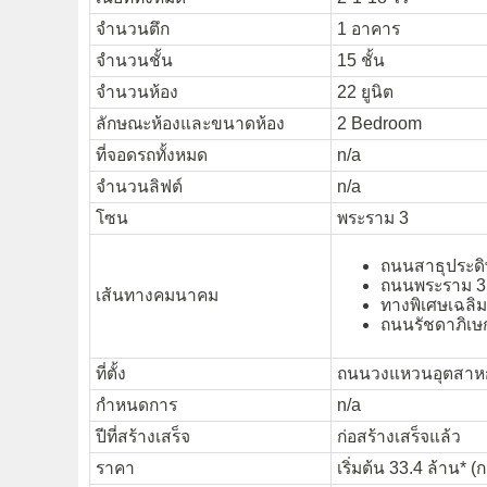
จำนวนตึก
1 อาคาร
จำนวนชั้น
15 ชั้น
จำนวนห้อง
22 ยูนิต
ลักษณะห้องและขนาดห้อง
2 Bedroom
ที่จอดรถทั้งหมด
n/a
จำนวนลิฟต์
n/a
โซน
พระราม 3
ถนนสาธุประดิ
ถนนพระราม 3
เส้นทางคมนาคม
ทางพิเศษเฉล
ถนนรัชดาภิเษ
ที่ตั้ง
ถนนวงแหวนอุตสาหก
กำหนดการ
n/a
ปีที่สร้างเสร็จ
ก่อสร้างเสร็จแล้ว
ราคา
เริ่มต้น 33.4 ล้าน* (