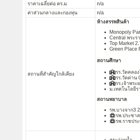
ราคาเฉลี่ยต่อ ตร.ม
n/a
ค่าส่วนกลางและกองทุน
n/a
ห้างสรรพสินค้า
Monopoly Par
Central พระรา
Top Market 2.
Green Place P
สถานศึกษา
รร.วัดคลองใ
สถานที่สำคัญใกล้เคียง
รร.วัดด่าน 
รร.เจ้าพระ
ม.เทคโนโลยีร
สถานพยาบาล
รพ.บางจาก3 2
รพ.ประชาสร
รพ.ราชประ
สระว่ายน้ำ