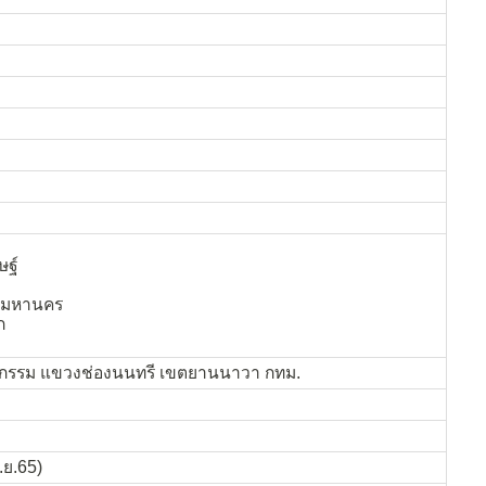
ษฐ์
ิมมหานคร
ก
รรม แขวงช่องนนทรี เขตยานนาวา กทม.
ก.ย.65)