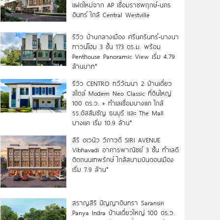
แฝดใหม่จาก AP เชื่อมราชพฤกษ์-นคร
อินทร์ ใกล้ Central Westville
รีวิว บ้านกลางเมือง ศรีนครินทร์-บางนา
ทาวน์โฮม 3 ชั้น 173 ตร.ม. พร้อม
Penthouse Panoramic View เริ่ม 4.79
ล้านบาท*
รีวิว CENTRO ทวีวัฒนา 2 บ้านเดี่ยว
สไตล์ Modern Neo Classic ที่ดินใหญ่
100 ตร.ว. + ทำเลเชื่อมบางแค ใกล้
รร.อัสสัมชัญ ธนบุรี และ The Mall
บางแค เริ่ม 10.9 ล้าน*
สิริ อเวนิว วิภาวดี SIRI AVENUE
Vibhavadi อาคารพาณิชย์ 3 ชั้น ทำเลดี
ติดถนนเทพรักษ์ ใกล้สนามบินดอนเมือง
เริ่ม 7.9 ล้าน*
สราญสิริ ปัญญาอินทรา Saransiri
Panya Indra บ้านเดี่ยวใหญ่ 100 ตร.ว.