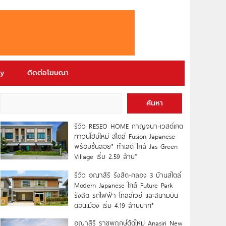
ry
ติดต่อโฆษณา
ค้นหา
รีวิว RESEO HOME กาญจนา-เวสต์เกต
ทาวน์โฮมใหม่ สไตล์ Fusion Japanese
พร้อมชั้นลอย* ทำเลดี ใกล้ Jas Green
Village เริ่ม 2.59 ล้าน*
รีวิว อณาสิริ รังสิต-คลอง 3 บ้านสไตล์
Modern Japanese ใกล้ Future Park
รังสิต รถไฟฟ้า โทลล์เวย์ และสนามบิน
ดอนเมือง เริ่ม 4.19 ล้านบาท*
อณาสิริ ราชพฤกษ์ตัดใหม่ Anasiri New