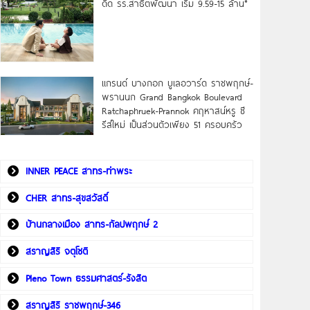
ดิด รร.สาธิตพัฒนา เริ่ม 9.59-15 ล้าน*
แกรนด์ บางกอก บูเลอวาร์ด ราชพฤกษ์-
พรานนก Grand Bangkok Boulevard
Ratchaphruek-Prannok คฤหาสน์หรู ซี
รีส์ใหม่ เป็นส่วนตัวเพียง 51 ครอบครัว
INNER PEACE สาทร-ท่าพระ
CHER สาทร-สุขสวัสดิ์
บ้านกลางเมือง สาทร-กัลปพฤกษ์ 2
สราญสิริ จตุโชติ
Pleno Town ธรรมศาสตร์-รังสิต
สราญสิริ ราชพฤกษ์-346