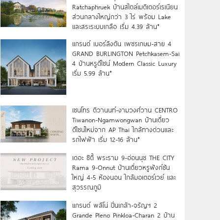
Ratchaphruek บ้านสไตล์เมดิเตอร์เรเนียน
ส่วนกลางใหญ่กว่า 3 ไร่ พร้อม Lake
และสระระบบเกลือ เริ่ม 4.39 ล้าน*
แกรนด์ เบอร์ลิงตัน เพชรเกษม-สาย 4
GRAND BURLINGTON Petchkasem-Sai
4 บ้านหรูดีไซน์ Modern Classic Luxury
เริ่ม 5.99 ล้าน*
เซนโทร ติวานนท์-งามวงศ์วาน CENTRO
Tiwanon-Ngamwongwan บ้านเดี่ยว
ดีไซน์ใหม่จาก AP Thai ใกล้ทางด่วนและ
รถไฟฟ้า เริ่ม 12-16 ล้าน*
เดอะ ซิตี้ พระราม 9-อ่อนนุช THE CITY
Rama 9-Onnut บ้านเดี่ยวหรูฟังก์ชัน
ใหญ่ 4-5 ห้องนอน ใกล้มอเตอร์เวย์ และ
สุวรรณภูมิ
แกรนด์ พลีโน่ ปิ่นเกล้า-จรัญฯ 2
Grande Pleno Pinkloa-Charan 2 บ้าน