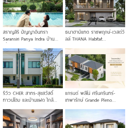
สราญสิริ ปัญญาอินทรา
ธนาฮาบิแทต ราชพฤกษ์-เวสต์วิ
Saransiri Panya Indra บ้าน
ลล์ THANA Habitat
เดี่ยวใหญ่ 100 ตร.ว. ดิด
Ratchaphruek-Westville บ้านซี
รร.สาธิตพัฒนา
รีส์ใหม่ Modern Tropical ใกล้
Central
รีวิว CHER สาทร-สุขสวัสดิ์
แกรนด์ พลีโน่ ศรีนครินทร์-
ทาวน์โฮม และบ้านแฝด ใกล้
เทพารักษ์ Grande Pleno
ทางด่วน และรถไฟฟ้าสายสีม่วง
Srinakarin-Theparak บ้านแฝด
ใต้ สถานีแยกประชาอุทิศ เริ่ม
ใหม่ ใกล้ทางด่วน รถไฟฟ้า 2
3.59