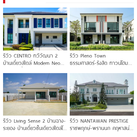
รีวิว CENTRO ทวีวัฒนา 2
รีวิว Pleno Town
บ้านเดี่ยวสไตล์ Modern Neo
ธรรมศาสตร์-รังสิต ทาวน์โฮม
Classic ที่ดินใหญ่ 100
และบ้านแฝด 2 ชั้น ใกล้
ม.ธรรมศาสตร์
รีวิว Living Sense 2 บ้านฉาง-
รีวิว NANTAWAN PRESTIGE
ระยอง บ้านเดี่ยวชั้นเดียวสไตล์โม
ราชพฤกษ์-พรานนก คฤหาสน์
เดิร์น ทำเล EEC ใกล้สุขุมวิท
หรู French Chateau จาก LH