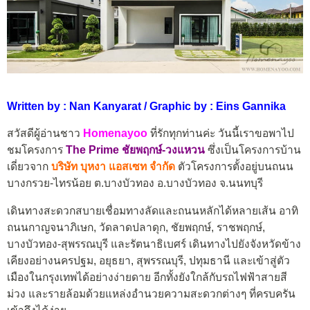
Written by : Nan Kanyarat / Graphic by : Eins Gannika
สวัสดีผู้อ่านชาว
Homenayoo
ที่รักทุกท่านค่ะ วันนี้เราขอพาไป
ชมโครงการ
The Prime
ชัยพฤกษ์-วงแหวน
ซึ่งเป็นโครงการบ้าน
เดี่ยวจาก
บริษัท บุหงา แอสเซท จำกัด
ตัวโครงการตั้งอยู่บนถนน
บางกรวย-ไทรน้อย ต.บางบัวทอง อ.บางบัวทอง จ.นนทบุรี
เดินทางสะดวกสบายเชื่อมทางลัดและถนนหลักได้หลายเส้น อาทิ
ถนนกาญจนาภิเษก, วัดลาดปลาดุก, ชัยพฤกษ์, ราชพฤกษ์,
บางบัวทอง-สุพรรณบุรี และรัตนาธิเบศร์ เดินทางไปยังจังหวัดข้าง
เคียงอย่างนครปฐม, อยุธยา, สุพรรณบุรี, ปทุมธานี และเข้าสู่ตัว
เมืองในกรุงเทพได้อย่างง่ายดาย อีกทั้งยังใกล้กับรถไฟฟ้าสายสี
ม่วง และรายล้อมด้วยแหล่งอำนวยความสะดวกต่างๆ ที่ครบครัน