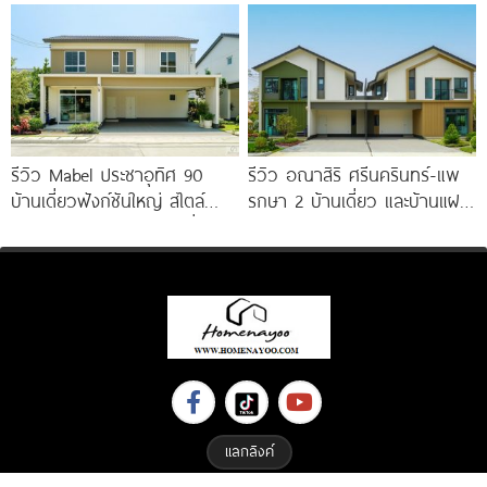
มอเตอร์เวย์
เริ่ม
รีวิว Mabel ประชาอุทิศ 90
รีวิว อณาสิริ ศรีนครินทร์-แพ
บ้านเดี่ยวฟังก์ชันใหญ่ สไตล์
รกษา 2 บ้านเดี่ยว และบ้านแฝด
Minimal Japandi ทำเลดีเชื่อม
ดีไซน์ LAGOM ใกล้ BTS
ต่อพระราม 3-สาทร
แลกลิงค์