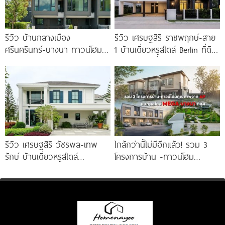
รีวิว บ้านกลางเมือง
รีวิว เศรษฐสิริ ราชพฤกษ์-สาย
ศรีนครินทร์-บางนา ทาวน์โฮม 3
1 บ้านเดี่ยวหรูสไตล์ Berlin ที่ดิน
ชั้น 173 ตร.ม. พร้อม
100 ตร.ว. เริ่ม
Penthouse
รีวิว เศรษฐสิริ วัชรพล-เทพ
ใกล้กว่านี้ไม่มีอีกแล้ว! รวม 3
รักษ์ บ้านเดี่ยวหรูสไตล์
โครงการบ้าน -ทาวน์โฮม
Georgian ส่วนกลางใหญ่วิว
คุณภาพจาก AP บนทำเลหลัง
ทะเลสาบ ทำเลใกล้รถไฟฟ้า และ
MEGA บางนา เพียง
ทางด่วน 3 สาย