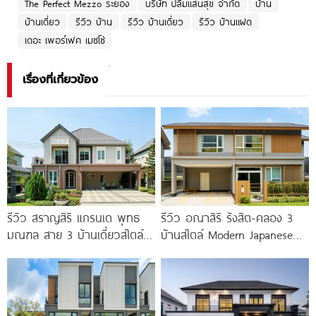
The Perfect Mezzo ระยอง
บริษัท ปลื้มแสนสุข จำกัด
บ้าน
บ้านเดี่ยว
รีวิว บ้าน
รีวิว บ้านเดี่ยว
รีวิว บ้านแฝด
เดอะ เพอร์เฟค เมซโซ่
เรื่องที่เกี่ยวข้อง
รีวิว สราญสิริ แกรนเด พุทธ
รีวิว อณาสิริ รังสิต-คลอง 3
มณฑล สาย 3 บ้านเดี่ยวสไตล์
บ้านสไตล์ Modern Japanese
Modern Farmhouse 100
ใกล้ Future Park