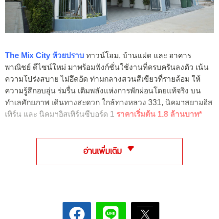
The Mix City ห้วยปราบ
ทาวน์โฮม, บ้านแฝด และ อาคาร
พาณิชย์ ดีไซน์ใหม่ มาพร้อมฟังก์ชั่นใช้งานที่ครบครันลงตัว เน้น
ความโปร่งสบาย ไม่อึดอัด ท่ามกลางสวนสีเขียวที่รายล้อม ให้
ความรู้สึกอบอุ่น ร่มรื่น เติมพลังแห่งการพักผ่อนโดยแท้จริง บน
ทำเลศักยภาพ เดินทางสะดวก ใกล้ทางหลวง 331, นิคมฯสยามอิส
เทิร์น และ นิคมฯอิสเทิร์นซีบอร์ด 1
ราคาเริ่มต้น 1.8 ล้านบาท*
อ่านเพิ่มเติม