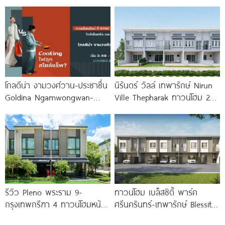
ทาวน์โฮมและบ้านแฝด ใกล้
สไตล์เมอร์ดิเตอร์เรเนียน​ ใกล้
ทางด่วน และรถไฟฟ้า เริ่ม 15.5
ทางด่วน และ BTS แพรกษา
ล้าน*
โกลดีน่า งามวงศ์วาน-ประชาชื่น
นิรันดร์ วิลล์ เทพารักษ์ Nirun
Goldina Ngamwongwan-
Ville Thepharak ทาวน์โฮม 2
Prachachuen ทาวน์โฮมใหม่
ชั้น ใกล้ทางด่วน
ใกล้ Central และ The Mall
รีวิว Pleno พระราม 9-
ทาวน์โฮม เบล็สซิตี้ พาร์ค
กรุงเทพกรีฑา 4 ทาวน์โฮมหน้า
ศรีนครินทร์-เทพารักษ์ Blessity
กว้าง New Series สุด
Park Srinakarin-Theparak