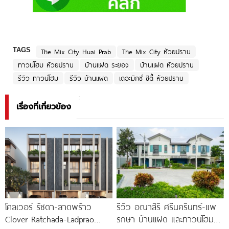
TAGS
The Mix City Huai Prab
The Mix City ห้วยปราบ
ทาวน์โฮม ห้วยปราบ
บ้านแฝด ระยอง
บ้านแฝด ห้วยปราบ
รีวิว ทาวน์โฮม
รีวิว บ้านแฝด
เดอะมิกซ์ ซิตี้ ห้วยปราบ
เรื่องที่เกี่ยวข้อง
โคลเวอร์ รัชดา-ลาดพร้าว
รีวิว อณาสิริ ศรีนครินทร์-แพ
Clover Ratchada-Ladprao
รกษา บ้านแฝด และทาวน์โฮม