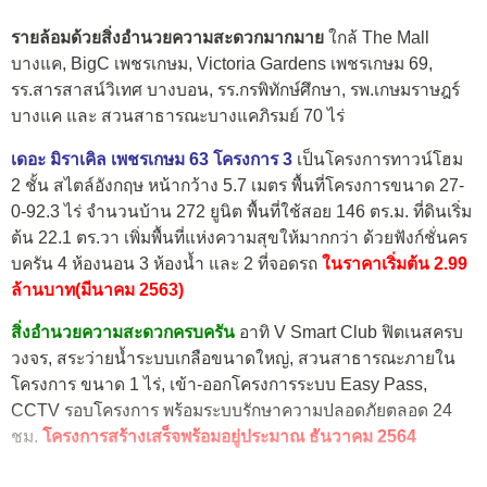
รายล้อมด้วยสิ่งอำนวยความสะดวกมากมาย
ใกล้ The Mall
บางแค, BigC เพชรเกษม, Victoria Gardens เพชรเกษม 69,
รร.สารสาสน์วิเทศ บางบอน, รร.กรพิทักษ์ศึกษา, รพ.เกษมราษฎร์
บางแค และ สวนสาธารณะบางแคภิรมย์ 70 ไร่
เดอะ มิราเคิล เพชรเกษม 63 โครงการ 3
เป็นโครงการทาวน์โฮม
2 ชั้น สไตล์อังกฤษ หน้ากว้าง 5.7 เมตร พื้นที่โครงการขนาด 27-
0-92.3 ไร่ จำนวนบ้าน 272 ยูนิต พื้นที่ใช้สอย 146 ตร.ม. ที่ดินเริ่ม
ต้น 22.1 ตร.วา เพิ่มพื้นที่แห่งความสุขให้มากกว่า ด้วยฟังก์ชั่นคร
บครัน 4 ห้องนอน 3 ห้องน้ำ และ 2 ที่จอดรถ
ในราคาเริ่มต้น 2.99
ล้านบาท(มีนาคม 2563)
สิ่งอำนวยความสะดวกครบครัน
อาทิ V Smart Club ฟิตเนสครบ
วงจร, สระว่ายน้ำระบบเกลือขนาดใหญ่, สวนสาธารณะภายใน
โครงการ ขนาด 1 ไร่, เข้า-ออกโครงการระบบ Easy Pass,
CCTV รอบโครงการ พร้อมระบบรักษาความปลอดภัยตลอด 24
ชม.
โครงการสร้างเสร็จพร้อมอยู่ประมาณ ธันวาคม 2564