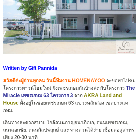
Written by Gift Pannida
สวัสดีค่ะผู้อ่านทุกคน วันนี้ทีมงาน HOMENAYOO
จะขอพาไปชม
โครงการทาวน์โฮมใหม่ ฝั่งเพชรเกษมกันบ้างค่ะ กับโครงการ
The
Miracle เพชรเกษม 63 โครงการ 3
จาก
AKRA Land and
House
ตั้งอยู่ในซอยเพชรเกษม 63 แขวงหลักสอง เขตบางแค
กทม.
เดินทางสะดวกสบาย ใกล้ถนนกาญจนาภิเษก, ถนนเพชรเกษม,
ถนนเอกชัย, ถนนกัลปพฤกษ์ และ ทางด่วนได้ง่าย เชื่อมต่อสู่สาทร
เพียง 20-30 นาที