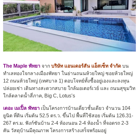
The Maple พัทยา
จาก
บริษัท แอนเดอร์สัน แอ็สเซ็ท จำกัด
บน
ทำเลทองใจกลางเมืองพัทยา ในย่านถนนห้วยใหญ่
ซอยห้วยใหญ่
12 ถนนห้วยใหญ่ (เทศบาล 1)
ตอบโจทย์ทั้งซื้ออยู่เองและลงทุน
ปล่อยเช่า เดินทางสะดวกสบาย ใกล้มอเตอร์เวย์ และ ถนนสุขุมวิท
ใกล้ตลาดน้ำสี่ภาค, Big C, Lotus’s
เดอะ เมเปิ้ล พัทยา
เป็นโครงการบ้านเดี่ยวชั้นเดียว จำนวน 104
ยูนิต ที่ดิน เริ่มต้น 52.5 ตร.ว. ขึ้นไป พื้นที่ใช้สอย เริ่มต้น 126.31-
267 ตร.ม. ฟังก์ชันบ้าน 2-4 ห้องนอน 2-4 ห้องน้ำ ที่จอดรถ 2-3
คัน วัสดุบ้านมีคุณภาพ โครงการสร้างเสร็จพร้อมอยู่