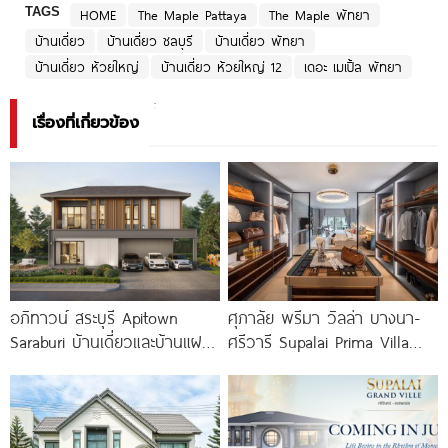
TAGS
HOME
The Maple Pattaya
The Maple พัทยา
บ้านเดี่ยว
บ้านเดี่ยว ชลบุรี
บ้านเดี่ยว พัทยา
บ้านเดี่ยว ห้วยใหญ่
บ้านเดี่ยว ห้วยใหญ่ 12
เดอะ เมเปิ้ล พัทยา
เรื่องที่เกี่ยวข้อง
อภิทาวน์ สระบุรี Apitown
ศุภาลัย พรีมา วิลล่า บางนา-
Saraburi บ้านเดี่ยวและบ้านแฝด
ศรีวารี Supalai Prima Villa
ฟังก์ชันใหญ่ ทำเลติดถนน
Bangna-Srivaree
พหลโยธิน ใกล้ Big C