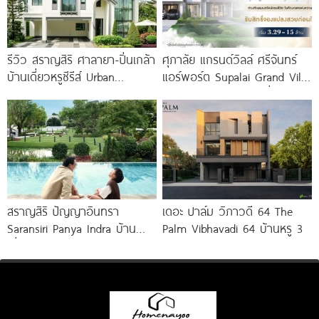
รีวิว สราญสิริ ศาลายา-ปิ่นเกล้า
ศุภาลัย แกรนด์วิลล์ ศรีจันทร์
บ้านเดี่ยวหรูซีรีส์ Urban
แอร์พอร์ต Supalai Grand Ville
Farmhouse พร้อมเพดาน
Srichan-Airport บ้านเดี่ยวหรู
Double Volume ทำเลติดถนน
ใกล้
ใหญ่
สราญสิริ ปัญญาอินทรา
เดอะ ปาล์ม วิภาวดี 64 The
Saransiri Panya Indra บ้าน
Palm Vibhavadi 64 บ้านหรู 3
เดี่ยวใหญ่ 100 ตร.ว. ดิด
รร.สาธิตพัฒนา