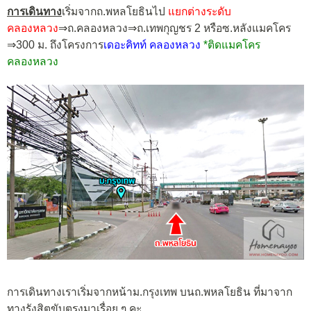
การเดินทาง
เริ่มจากถ.พหลโยธินไป
แยกต่างระดับ
คลองหลวง
⇒ถ.คลองหลวง⇒ถ.เทพกุญชร 2 หรือซ.หลังแมคโคร
⇒300 ม. ถึงโครงการ
เดอะคิทท์ คลองหลวง
*ติดแมคโคร
คลองหลวง
การเดินทางเราเริ่มจากหน้าม.กรุงเทพ บนถ.พหลโยธิน ที่มาจาก
ทางรังสิตขับตรงมาเรื่อย ๆ คะ