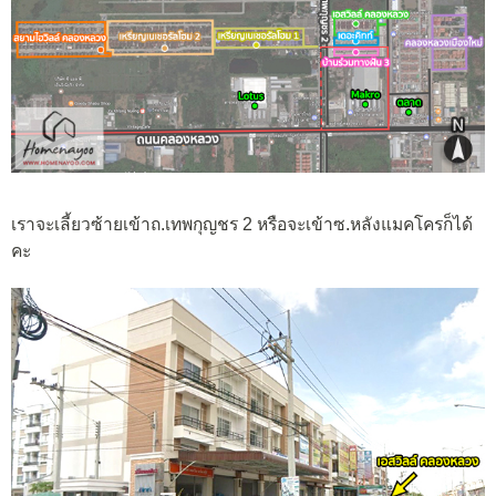
เราจะเลี้ยวซ้ายเข้าถ.เทพกุญชร 2 หรือจะเข้าซ.หลังแมคโครก็ได้
คะ