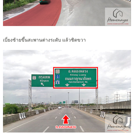
เบี่ยงซ้ายขึ้นสะพานต่างระดับ แล้วชิดขวา