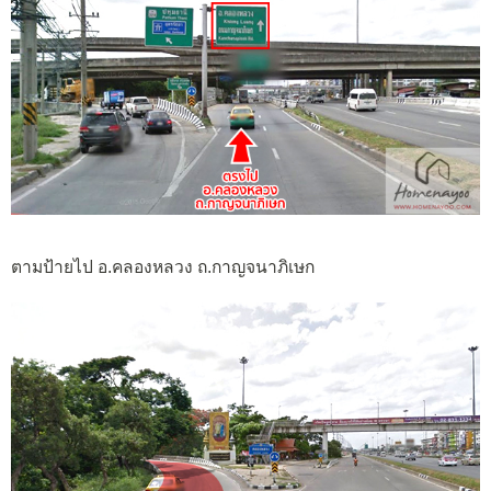
ตามป้ายไป อ.คลองหลวง ถ.กาญจนาภิเษก