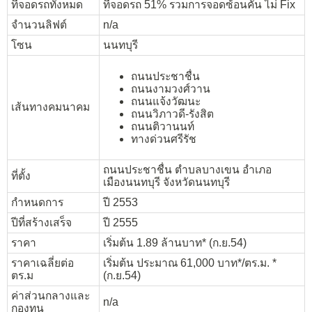
ที่จอดรถทั้งหมด
ที่จอดรถ 51% รวมการจอดซ้อนคัน ไม่ Fix
จำนวนลิฟต์
n/a
โซน
นนทบุรี
ถนนประชาชื่น
ถนนงามวงศ์วาน
ถนนแจ้งวัฒนะ
เส้นทางคมนาคม
ถนนวิภาวดี-รังสิต
ถนนติวานนท์
ทางด่วนศรีรัช
ถนนประชาชื่น ตำบลบางเขน อำเภอ
ที่ตั้ง
เมืองนนทบุรี จังหวัดนนทบุรี
กำหนดการ
ปี 2553
ปีที่สร้างเสร็จ
ปี 2555
ราคา
เริ่มต้น 1.89 ล้านบาท* (ก.ย.54)
ราคาเฉลี่ยต่อ
เริ่มต้น ประมาณ 61,000 บาท*/ตร.ม. *
ตร.ม
(ก.ย.54)
ค่าส่วนกลางและ
n/a
กองทุน