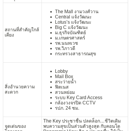
The Mall งามวงศ์วาน
Central แจ้งวัฒนะ
Lotus’s แจ้งวัฒนะ
Big C แจ้งวัฒนะ
สถานที่สำคัญใกล้
ม.ธุรกิจบัณฑิตย์
เคียง
ม.เกษตรศาสตร์
รพ.นนทเวช
รพ.วิภาวดี
กระทรวงสาธารณสุข
Lobby
Mail Box
สระว่ายน้ำ
สิ่งอำนวยความ
ฟิตเนส
สะดวก
สวนหย่อม
ระบบ Key Card Access
กล้องวงจรปิด CCTV
รปภ. 24 ชม.
The Key ประชาชื่น ปลดล็อก…ชีวิตเดิม
จุดเด่นของ
พบความสุขเป็นส่วนตัวสูงสุด กับคอนโด