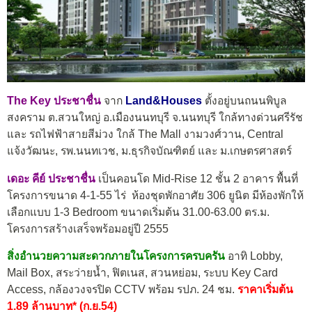
The Key ประชาชื่น
จาก
Land&Houses
ตั้งอยู่บนถนนพิบูล
สงคราม ต.สวนใหญ่ อ.เมืองนนทบุรี จ.นนทบุรี ใกล้ทางด่วนศรีรัช
และ รถไฟฟ้าสายสีม่วง ใกล้ The Mall งามวงศ์วาน, Central
แจ้งวัฒนะ, รพ.นนทเวช, ม.ธุรกิจบัณฑิตย์ และ ม.เกษตรศาสตร์
เดอะ คีย์ ประชาชื่น
เป็นคอนโด Mid-Rise 12 ชั้น 2 อาคาร พื้นที่
โครงการขนาด 4-1-55 ไร่ ห้องชุดพักอาศัย 306 ยูนิต มีห้องพักให้
เลือกแบบ 1-3 Bedroom ขนาดเริ่มต้น 31.00-63.00 ตร.ม.
โครงการสร้างเสร็จพร้อมอยู่ปี 2555
สิ่งอำนวยความสะดวกภายในโครงการครบครัน
อาทิ Lobby,
Mail Box, สระว่ายน้ำ, ฟิตเนส, สวนหย่อม, ระบบ Key Card
Access, กล้องวงจรปิด CCTV พร้อม รปภ. 24 ชม.
ราคาเริ่มต้น
1.89 ล้านบาท* (ก.ย.54)