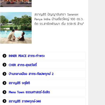
สราญสิริ ปัญญาอินทรา Saransiri
Panya Indra บ้านเดี่ยวใหญ่ 100 ตร.ว.
ดิด รร.สาธิตพัฒนา เริ่ม 9.59-15 ล้าน*
INNER PEACE สาทร-ท่าพระ
CHER สาทร-สุขสวัสดิ์
บ้านกลางเมือง สาทร-กัลปพฤกษ์ 2
สราญสิริ จตุโชติ
Pleno Town ธรรมศาสตร์-รังสิต
สราญสิริ ราชพฤกษ์-346