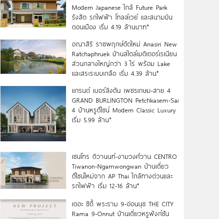
Modern Japanese ใกล้ Future Park
รังสิต รถไฟฟ้า โทลล์เวย์ และสนามบิน
ดอนเมือง เริ่ม 4.19 ล้านบาท*
อณาสิริ ราชพฤกษ์ตัดใหม่ Anasiri New
Ratchaphruek บ้านสไตล์เมดิเตอร์เรเนียน
ส่วนกลางใหญ่กว่า 3 ไร่ พร้อม Lake
และสระระบบเกลือ เริ่ม 4.39 ล้าน*
แกรนด์ เบอร์ลิงตัน เพชรเกษม-สาย 4
GRAND BURLINGTON Petchkasem-Sai
4 บ้านหรูดีไซน์ Modern Classic Luxury
เริ่ม 5.99 ล้าน*
เซนโทร ติวานนท์-งามวงศ์วาน CENTRO
Tiwanon-Ngamwongwan บ้านเดี่ยว
ดีไซน์ใหม่จาก AP Thai ใกล้ทางด่วนและ
รถไฟฟ้า เริ่ม 12-16 ล้าน*
เดอะ ซิตี้ พระราม 9-อ่อนนุช THE CITY
Rama 9-Onnut บ้านเดี่ยวหรูฟังก์ชัน