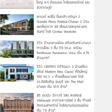
ใหญ่ 4-5 ห้องนอน ใกล้มอเตอร์เวย์ และ
สุวรรณภูมิ
แกรนด์ พลีโน่ ปิ่นเกล้า-จรัญฯ 2
Grande Pleno Pinkloa-Charan 2 บ้าน
แฝดใหม่จาก AP เชื่อมราชพฤกษ์-นคร
อินทร์ ใกล้ Central Westville
รีวิว บ้านกลางเมือง ศรีนครินทร์-บางนา
ทาวน์โฮม 3 ชั้น 173 ตร.ม. พร้อม
Penthouse Panoramic View เริ่ม 4.79
ล้านบาท*
รีวิว CENTRO ทวีวัฒนา 2 บ้านเดี่ยว
สไตล์ Modern Neo Classic ที่ดินใหญ่
100 ตร.ว. + ทำเลเชื่อมบางแค ใกล้
รร.อัสสัมชัญ ธนบุรี และ The Mall
บางแค เริ่ม 10.9 ล้าน*
สิริ อเวนิว วิภาวดี SIRI AVENUE
Vibhavadi อาคารพาณิชย์ 3 ชั้น ทำเลดี
ติดถนนเทพรักษ์ ใกล้สนามบินดอนเมือง
เริ่ม 7.9 ล้าน*