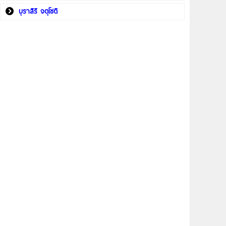
บุราสิริ จตุโชติ