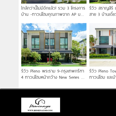
ใกล้กว่านี้ไม่มีอีกแล้ว! รวม 3 โครงการ
รีวิว สราญสิร
บ้าน -ทาวน์โฮมคุณภาพจาก AP บน
สาย 3 บ้านเดี่
ทำเลหลัง MEGA บางนา เพียง
Farmhouse 10
รีวิว Pleno พระราม 9-กรุงเทพกรีฑา
รีวิว Pleno T
4 ทาวน์โฮมหน้ากว้าง New Series สุด
ทาวน์โฮม และบ้
Premium
ใกล้ทางด่วน แล