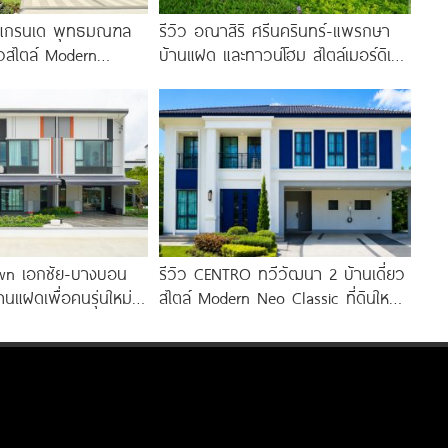
ิ แกรนเด พุทธมณฑล
รีวิว อณาสิริ ศรีนครินทร์-แพรกษา
ยวสไตล์ Modern
บ้านแฝด และทาวน์โฮม สไตล์เมอร์ดิเต
0
อร์เรเนียน​ ใกล้ทางด่วน และ BTS แพ
รกษา
own เอกชัย-บางบอน
รีวิว CENTRO ทวีวัฒนา 2 บ้านเดี่ยว
านแฝดเพื่อคนรุ่นใหม่
สไตล์ Modern Neo Classic ที่ดินใหญ่
ะ Central 2
100