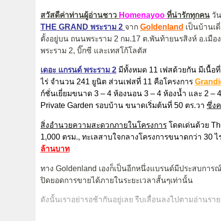
สวัสดีค่าท่านผู้อ่านชาว
Homenayoo
ที่น่ารักทุกคน
วัน
THE GRAND
พระราม 2
จาก
Goldenland
เป็นบ้านเ
ตั้งอยู่บน ถนนพระราม 2 กม.17 ต.พันท้ายนรสิงห์ อ.เมื
พระราม 2, บิ๊กซี และเทสโก้โลตัส
เดอะ แกรนด์
พระราม 2
มีทั้งหมด 11 เฟสด้วยกัน มีเนื้
ไร่ จำนวน 241 ยูนิต ส่วนเฟสที่ 11 คือโครงการ
Grandi
ก์ชั่นเยี่ยมขนาด 3 – 4 ห้องนอน 3 – 4 ห้องน้ำ และ 2 –
Private Garden รอบบ้าน ขนาดเริ่มต้นที่ 50 ตร.วา
ซึ่
สิ่งอำนวยความสะดวกภายในโครงการ
โดดเด่นด้วย Th
1,000 ตรม., ทะเลสาบใจกลางโครงการขนาดกว่า 30 ไร่ 
ล้านบาท
ทาง Goldenland เองก็เป็นอีกหนึ่งแบรนด์มีประสบการ
ปิดยอดการขายได้ภายในระยะเวลาสั้นๆเท่านั้น
ดังนั้นเราอย่ารอช้ากันอยู่เลย รีบเลื่อนลงไปตามอ่านราย