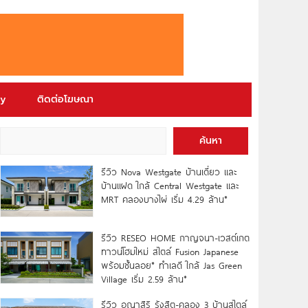
ry
ติดต่อโฆษณา
ค้นหา
รีวิว Nova Westgate บ้านเดี่ยว และ
บ้านแฝด ใกล้ Central Westgate และ
MRT คลองบางไผ่ เริ่ม 4.29 ล้าน*
รีวิว RESEO HOME กาญจนา-เวสต์เกต
ทาวน์โฮมใหม่ สไตล์ Fusion Japanese
พร้อมชั้นลอย* ทำเลดี ใกล้ Jas Green
Village เริ่ม 2.59 ล้าน*
รีวิว อณาสิริ รังสิต-คลอง 3 บ้านสไตล์