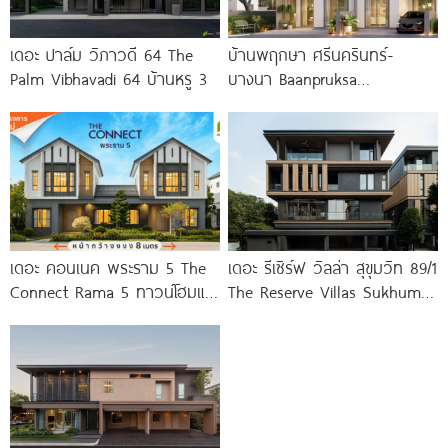
เดอะ ปาล์ม วิภาวดี 64 The
บ้านพฤกษา ศรีนครินทร์-
Palm Vibhavadi 64 บ้านหรู 3
บางนา Baanpruksa
Srinakarin-Bangna ทาวน์โฮม
และบ้านแฝด ใกล้ Mega บางนา
เพียง 5
เดอะ คอนเนค พระราม 5 The
เดอะ รีเซิร์ฟ วิลล่า สุขุมวิท 89/1
Connect Rama 5 ทาวน์โฮมและ
The Reserve Villas Sukhumvit
บ้านแฝดโครงการใหม่ บนทำเล
89/1
พระราม