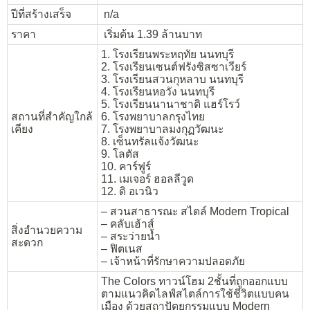
ปีที่สร้างเสร็จ
n/a
ราคา
เริ่มต้น 1.39 ล้านบาท
1. โรงเรียนพระหฤทัย นนทบุรี
2. โรงเรียนเซนต์ฟรังซิสซาเวียร์
3. โรงเรียนสวนกุหลาบ นนทบุรี
4. โรงเรียนหอวัง นนทบุรี
5. โรงเรียนนานาชาติ แฮร์โรว์
สถานที่สำคัญใกล้
6. โรงพยาบาลกรุงไทย
เคียง
7. โรงพยาบาลมงกุฏวัฒนะ
8. เซ็นทรัลแจ้งวัฒนะ
9. โลตัส
10. คาร์ฟูร์
11. เมเจอร์ ฮอลลีวูด
12. ดิ อเวนิว
– สวนสาธารณะ สไตล์ Modern Tropical
– คลับเฮ้าส์
สิ่งอำนวยความ
– สระว่ายน้ำ
สะดวก
– ฟิตเนส
– เจ้าหน้าที่รักษาความปลอดภัย
The Colors ทาวน์โฮม 2ชั้นที่ถูกออกแบบ
ตามแนวคิดไลฟ์สไตล์การใช้ชีวิตแบบคน
เมือง ด้วยสถาปัตยกรรมแบบ Modern