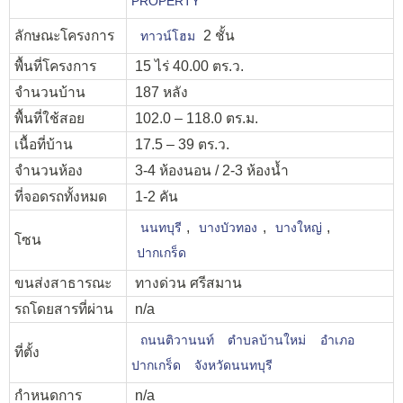
PROPERTY
ลักษณะโครงการ
2 ชั้น
ทาวน์โฮม
พื้นที่โครงการ
15 ไร่ 40.00 ตร.ว.
จำนวนบ้าน
187 หลัง
พื้นที่ใช้สอย
102.0 – 118.0 ตร.ม.
เนื้อที่บ้าน
17.5 – 39 ตร.ว.
จำนวนห้อง
3-4 ห้องนอน / 2-3 ห้องน้ำ
ที่จอดรถทั้งหมด
1-2 คัน
,
,
,
นนทบุรี
บางบัวทอง
บางใหญ่
โซน
ปากเกร็ด
ขนส่งสาธารณะ
ทางด่วน ศรีสมาน
รถโดยสารที่ผ่าน
n/a
ถนนติวานนท์
ตำบลบ้านใหม่
อำเภอ
ที่ตั้ง
ปากเกร็ด
จังหวัดนนทบุรี
กำหนดการ
n/a