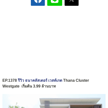
EP.1378
รีวิว ธนาคลัสเตอร์ เวสต์เกต
Thana Cluster
Westgate เริ่มต้น 3.99 ล้านบาท