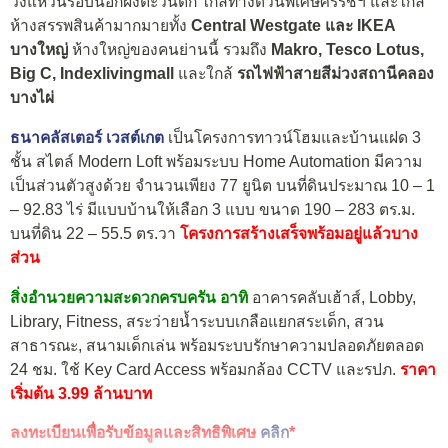
วงแหวนรอบนอกฝั่งตะวันตก ใกล้ทางด่วนพิเศษศรีรัชฯ และใกล้
ห้างสรรพสินค้ามากมายทั้ง
Central Westgate และ IKEA
บางใหญ่
ห้างใหญ่ของคนย่านนี้ รวมถึง
Makro, Tesco Lotus,
Big C, Indexlivingmall
และใกล้
รถไฟฟ้าสายสีม่วงสถานีคลอง
บางไผ่
ธนาคลัสเตอร์ เวสต์เกต
เป็นโครงการทาวน์โฮมและบ้านแฝด 3
ชั้น สไตล์ Modern Loft พร้อมระบบ Home Automation มีความ
เป็นส่วนตัวสูงด้วย จำนวนเพียง 77 ยูนิต บนที่ดินประมาณ 10 – 1
– 92.83 ไร่ มีแบบบ้านให้เลือก 3 แบบ ขนาด 190 – 283 ตร.ม.
บนที่ดิน 22 – 55.5 ตร.วา
โครงการสร้างเสร็จพร้อมอยู่แล้วบาง
ส่วน
สิ่งอำนวยความสะดวกครบครัน อาทิ
อาคารคลับเฮ้าส์, Lobby,
Library, Fitness, สระว่ายน้ำระบบเกลือแยกสระเด็ก, สวน
สาธารณะ, สนามเด็กเล่น พร้อมระบบรักษาความปลอดภัยตลอด
24 ชม. ใช้ Key Card Access พร้อมกล้อง CCTV และรปภ.
ราคา
เริ่มต้น 3.99 ล้านบาท
ลงทะเบียนเพื่อรับข้อมูลและสิทธิพิเศษ
คลิก
*