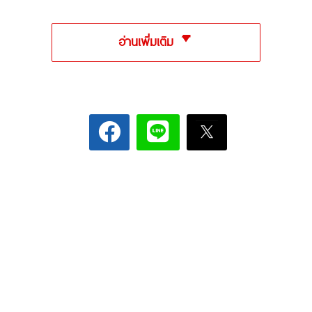
อ่านเพิ่มเติม