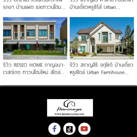
รกษา บ้านแฝด และทาวน์โฮม
บ้านเดี่ยวหรูซีรีส์ Urban
สไตล์เมอร์ดิเตอร์เรเนียน​ ใกล้
Farmhouse พร้อมเพดาน
ทางด่วน และ BTS แพรกษา
Double Volume ทำเลติดถนน
ใหญ่
รีวิว RESEO HOME กาญจนา-
รีวิว สราญสิริ จตุโชติ บ้านเดี่ยว
เวสต์เกต ทาวน์โฮมใหม่ สไตล์
หรูสไตล์ Urban Farmhouse​
Fusion Japanese พร้อมชั้น
ส่วนกลางใหญ่วิวทะเลสาบ ใกล้
ลอย* ทำเลดี
ทางด่วนจตุโชติ เริ่ม 8.59