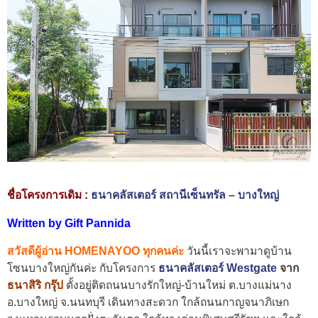
ชื่อโครงการเดิม :
ธนาคลัสเตอร์ สถานีเซ็นทรัล – บางใหญ่
Written by Gift Pannida
สวัสดีผู้อ่าน HOMENAYOO ทุกคนค่ะ
วันนี้เราจะพามาดูบ้าน
โซนบางใหญ่กันค่ะ กับโครงการ
ธนาคลัสเตอร์ Westgate
จาก
ธนาสิริ กรุ๊ป
ตั้งอยู่ติดถนนบางรักใหญ่-บ้านใหม่ ต.บางแม่นาง
อ.บางใหญ่ จ.นนทบุรี เดินทางสะดวก ใกล้ถนนกาญจนาภิเษก