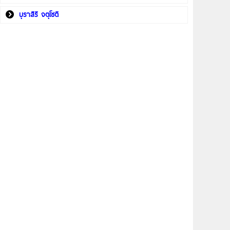
บุราสิริ จตุโชติ