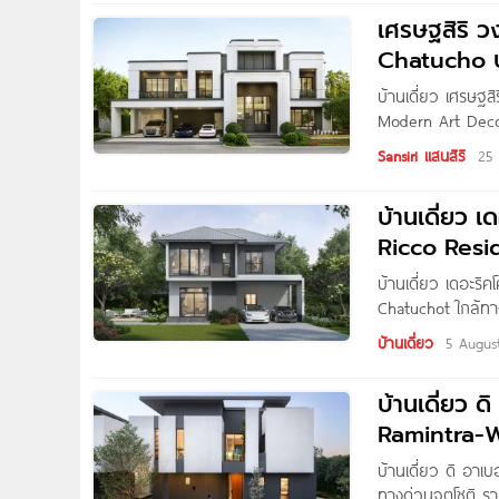
‘PRUEKLADA
เศรษฐสิริ 
Chatucho บ
รามอินทรา-
บ้านเดี่ยว เศรษฐ
Modern Art Deco
บ้านโครงการใหม่
Sansiri แสนสิริ
25
เขตคลองสามวา ก
รามอินทรา-อาจณรง
บ้านเดี่ยว เ
สะดวกสบาย รายล้
Ricco Resi
คุณได้อย่างสมบูรณ
โชติ 3
บ้านเดี่ยว เดอะริ
Chatuchot ใกล้ทา
รามอินทรา-จตุโชติ
บ้านเดี่ยว
5 Augus
ถนนหนองระแหง แ
ทางด่วนจตุโชติ 3
บ้านเดี่ยว 
Ramintra-Wa
8.99
บ้านเดี่ยว ดิ อา
ทางด่วนจตุโชติ ร