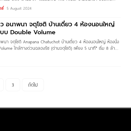
ใหม่จาก AssetWise ที่ตั้งโครงการอยู่ติดถนนจตุโชติ แขวงออเงิน เขต
ส์
5 August 2024
ทางเข้า-ออกเมืองสะดวกสบาย ใกล้จุดขึ้น-ลงทางด่วนฉลองรัช ด่านจตุ
ม.* บริเวณใกล้เคียงโครงการรายล้อมด้วยแหล่งอำนวยความสะดวกครบ
ิว อนาพนา จตุโชติ บ้านเดี่ยว 4 ห้องนอนใหญ่
อเงิน, ตลาดวงศกร
่นแบบ Double Volume
าพนา จตุโชติ Anapana Chatuchot บ้านเดี่ยว 4 ห้องนอนใหญ่ ห้องนั่ง
lume ใกล้ทางด่วนฉลองรัช (ด่านจตุโชติ) เพียง 5 นาที* เริ่ม 8 ล้าน
 : THAnATH สวัสดีผู้อ่านชาว Homenayoo ทุกคน วันนี้ผมพามาชม
จตุโชติ
3
ถัดไป