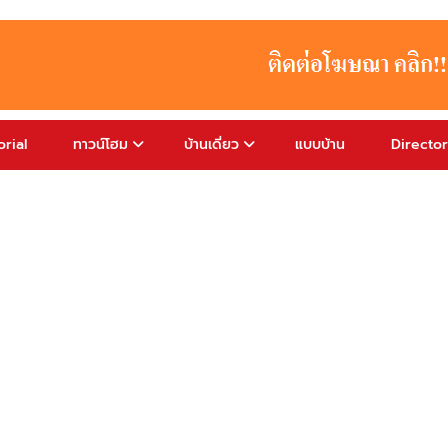
rial
ทาวน์โฮม
บ้านเดี่ยว
แบบบ้าน
Directo