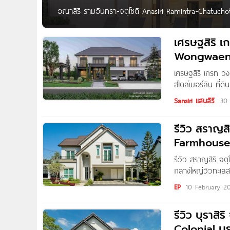
อณาสิริ รามอินทรา-จตุโชติ Anasiri Ramintra-Chatucho
9.5 ล้าน* Anasiri รามอินทรา-จตุโชติ บ้านเดี่ยวโครงการ
วันตก เขตคลองสามวา กทม. ทำเลศักยภาพ ใกล้โรงเรียนนา
เศรษฐสิริ เ
9 ได้อย่างสะดวก​
Wongwaen-Ch
ตร.ว.
เศรษฐสิริ เกรท ว
สไตล์เบอร์ลิน ที่ด
ล้าน* Setthasiri G
Sansiri แสนสิริ
30 
โครงการใหม่จาก แ
ภิเษก
รีวิว สราญสิ
Farmhouse​
เริ่ม 8.59
รีวิว สราญสิริ จต
กลางใหญ่วิวทะเลสา
Kanyaratthp สวัส
EP
10 February 2
“Saransiri จตุโชต
แยกส่วนทุกแบบบ้
รีวิว บุราสิ
Colonial บ