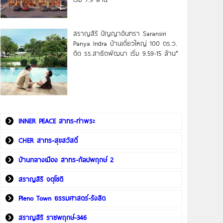
สราญสิริ ปัญญาอินทรา Saransiri
Panya Indra บ้านเดี่ยวใหญ่ 100 ตร.ว.
ดิด รร.สาธิตพัฒนา เริ่ม 9.59-15 ล้าน*
INNER PEACE สาทร-ท่าพระ
CHER สาทร-สุขสวัสดิ์
บ้านกลางเมือง สาทร-กัลปพฤกษ์ 2
สราญสิริ จตุโชติ
Pleno Town ธรรมศาสตร์-รังสิต
สราญสิริ ราชพฤกษ์-346