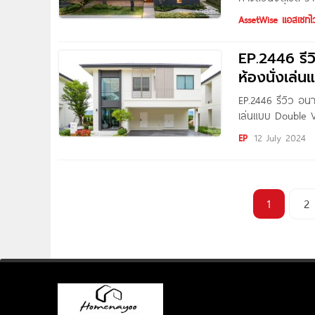
บ้านเดี่ยวโครงการ
AssetWise แอสเซทไว
สายไหม กทม. เดิน
โชติ เพียง 1.5 ก
EP.2446 รีว
ครัน อาทิ ตลาดอ
ห้องนั่งเล
EP.2446 รีวิว อน
เล่นแบบ Double Vo
บาท* Written by
EP
12 July 2024
โครงการ อนาพนา 
1
2