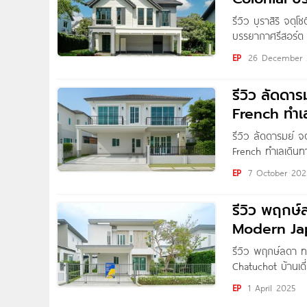
ทางด่วนจตุโ
รีวิว บุราสิริ จตุ
บรรยากาศรีสอร์ต ส
Written by : Nan
EP
26 December 
ชมโครงการ “Burasi
รีวิว ลัดดาร
French ทำเล
รีวิว ลัดดารมย์ จ
French ทำเลเดินท
ล้าน* Written by 
EP
7 October 202
บ้านเดี่ยวหรู พื้นที
รีวิว พฤกษ์
Modern Jap
Bedroom
รีวิว พฤกษ์ลดา ท
Chatuchot บ้านเด
Bedroom ทำเลเชื่อ
EP
1 April 2025
Nan Kanyaratthp 