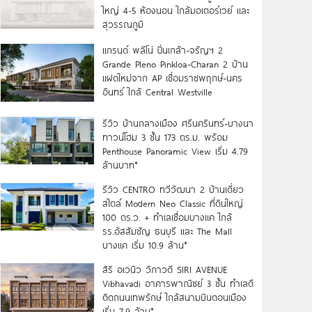
ใหญ่ 4-5 ห้องนอน ใกล้มอเตอร์เวย์ และ
สุวรรณภูมิ
แกรนด์ พลีโน่ ปิ่นเกล้า-จรัญฯ 2
Grande Pleno Pinkloa-Charan 2 บ้าน
แฝดใหม่จาก AP เชื่อมราชพฤกษ์-นคร
อินทร์ ใกล้ Central Westville
รีวิว บ้านกลางเมือง ศรีนครินทร์-บางนา
ทาวน์โฮม 3 ชั้น 173 ตร.ม. พร้อม
Penthouse Panoramic View เริ่ม 4.79
ล้านบาท*
รีวิว CENTRO ทวีวัฒนา 2 บ้านเดี่ยว
สไตล์ Modern Neo Classic ที่ดินใหญ่
100 ตร.ว. + ทำเลเชื่อมบางแค ใกล้
รร.อัสสัมชัญ ธนบุรี และ The Mall
บางแค เริ่ม 10.9 ล้าน*
สิริ อเวนิว วิภาวดี SIRI AVENUE
Vibhavadi อาคารพาณิชย์ 3 ชั้น ทำเลดี
ติดถนนเทพรักษ์ ใกล้สนามบินดอนเมือง
เริ่ม 7.9 ล้าน*