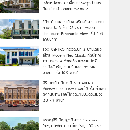
แฝดใหม่จาก AP เชื่อมราชพฤกษ์-นคร
อินทร์ ใกล้ Central Westville
รีวิว บ้านกลางเมือง ศรีนครินทร์-บางนา
ทาวน์โฮม 3 ชั้น 173 ตร.ม. พร้อม
Penthouse Panoramic View เริ่ม 4.79
ล้านบาท*
รีวิว CENTRO ทวีวัฒนา 2 บ้านเดี่ยว
สไตล์ Modern Neo Classic ที่ดินใหญ่
100 ตร.ว. + ทำเลเชื่อมบางแค ใกล้
รร.อัสสัมชัญ ธนบุรี และ The Mall
บางแค เริ่ม 10.9 ล้าน*
สิริ อเวนิว วิภาวดี SIRI AVENUE
Vibhavadi อาคารพาณิชย์ 3 ชั้น ทำเลดี
ติดถนนเทพรักษ์ ใกล้สนามบินดอนเมือง
เริ่ม 7.9 ล้าน*
สราญสิริ ปัญญาอินทรา Saransiri
Panya Indra บ้านเดี่ยวใหญ่ 100 ตร.ว.