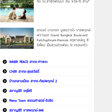
ดิด รร.สาธิตพัฒนา เริ่ม 9.59-15 ล้าน*
แกรนด์ บางกอก บูเลอวาร์ด ราชพฤกษ์-
พรานนก Grand Bangkok Boulevard
Ratchaphruek-Prannok คฤหาสน์หรู ซี
รีส์ใหม่ เป็นส่วนตัวเพียง 51 ครอบครัว
INNER PEACE สาทร-ท่าพระ
CHER สาทร-สุขสวัสดิ์
บ้านกลางเมือง สาทร-กัลปพฤกษ์ 2
สราญสิริ จตุโชติ
Pleno Town ธรรมศาสตร์-รังสิต
สราญสิริ ราชพฤกษ์-346