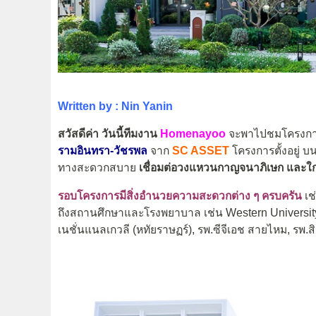
Written by : Nin Yanin
สวัสดีค่า วันนี้ทีมงาน
Homenayoo
จะพาไปชมโครงการบ
รามอินทรา-วัชรพล
จาก
SC ASSET
โครงการตั้งอยู่ 
ทางสะดวกสบาย
เชื่อมต่อวงแหวนกาญจนาภิเษก และ
ใ
รอบโครงการมีสิ่งอำนวยความสะดวกต่าง ๆ ครบครัน
เช
ถึงสถานศึกษาและโรงพยาบาล เช่น Western University,
เนชั่นแนลเกวลี (หทัยราษฏร์), รพ.ซีจีเอช สายไหม, รพ.ส