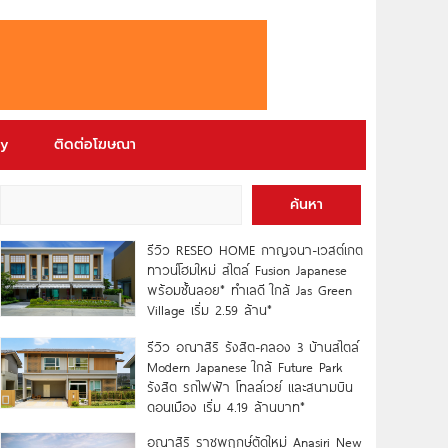
ry
ติดต่อโฆษณา
ค้นหา
รีวิว RESEO HOME กาญจนา-เวสต์เกต
ทาวน์โฮมใหม่ สไตล์ Fusion Japanese
พร้อมชั้นลอย* ทำเลดี ใกล้ Jas Green
Village เริ่ม 2.59 ล้าน*
รีวิว อณาสิริ รังสิต-คลอง 3 บ้านสไตล์
Modern Japanese ใกล้ Future Park
รังสิต รถไฟฟ้า โทลล์เวย์ และสนามบิน
ดอนเมือง เริ่ม 4.19 ล้านบาท*
อณาสิริ ราชพฤกษ์ตัดใหม่ Anasiri New