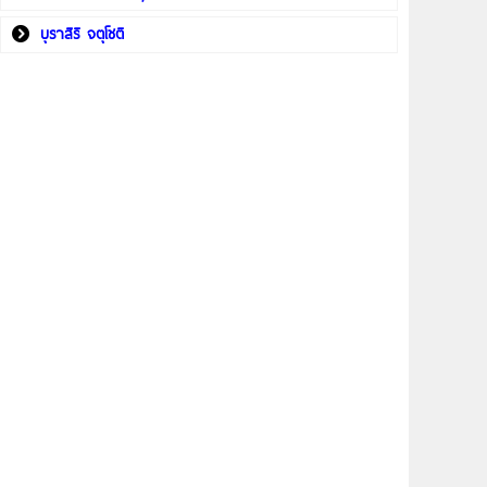
บุราสิริ จตุโชติ