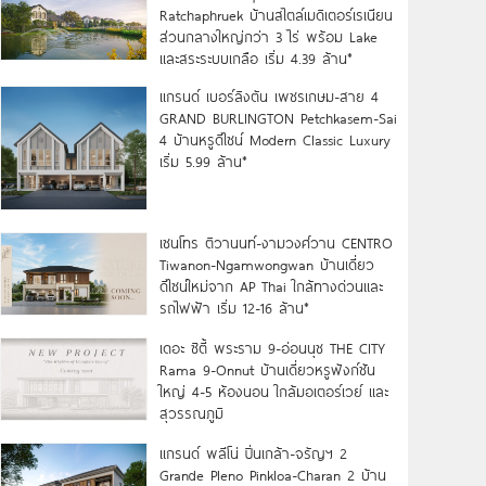
Ratchaphruek บ้านสไตล์เมดิเตอร์เรเนียน
ส่วนกลางใหญ่กว่า 3 ไร่ พร้อม Lake
และสระระบบเกลือ เริ่ม 4.39 ล้าน*
แกรนด์ เบอร์ลิงตัน เพชรเกษม-สาย 4
GRAND BURLINGTON Petchkasem-Sai
4 บ้านหรูดีไซน์ Modern Classic Luxury
เริ่ม 5.99 ล้าน*
เซนโทร ติวานนท์-งามวงศ์วาน CENTRO
Tiwanon-Ngamwongwan บ้านเดี่ยว
ดีไซน์ใหม่จาก AP Thai ใกล้ทางด่วนและ
รถไฟฟ้า เริ่ม 12-16 ล้าน*
เดอะ ซิตี้ พระราม 9-อ่อนนุช THE CITY
Rama 9-Onnut บ้านเดี่ยวหรูฟังก์ชัน
ใหญ่ 4-5 ห้องนอน ใกล้มอเตอร์เวย์ และ
สุวรรณภูมิ
แกรนด์ พลีโน่ ปิ่นเกล้า-จรัญฯ 2
Grande Pleno Pinkloa-Charan 2 บ้าน