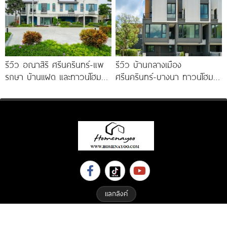
3.59
รีวิว อณาสิริ ศรีนครินทร์-แพ
รีวิว บ้านกลางเมือง
รกษา บ้านแฝด และทาวน์โฮม
ศรีนครินทร์-บางนา ทาวน์โฮม 3
สไตล์เมอร์ดิเตอร์เรเนียน​ ใกล้
ชั้น 173 ตร.ม. พร้อม
ทางด่วน และ BTS แพรกษา
Penthouse
แลกลิงค์