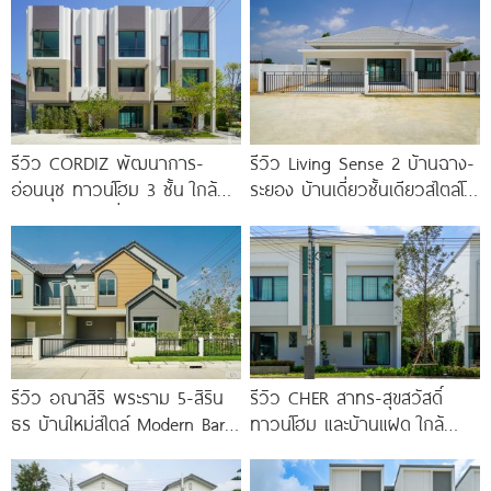
รีวิว CORDIZ พัฒนาการ-
รีวิว Living Sense 2 บ้านฉาง-
อ่อนนุช ทาวน์โฮม 3 ชั้น ใกล้
ระยอง บ้านเดี่ยวชั้นเดียวสไตล์โม
BTS อ่อนนุช เชื่อมต่อเอกมัย-
เดิร์น ทำเล EEC ใกล้สุขุมวิท
ทองหล่อ
มอเตอร์เวย์
รีวิว อณาสิริ พระราม 5-สิริน
รีวิว CHER สาทร-สุขสวัสดิ์
ธร บ้านใหม่สไตล์ Modern Barn
ทาวน์โฮม และบ้านแฝด ใกล้
House ใกล้ทางด่วนศรีรัช
ทางด่วน และรถไฟฟ้าสายสีม่วง
ใต้ สถานีแยกประชาอุทิศ เริ่ม