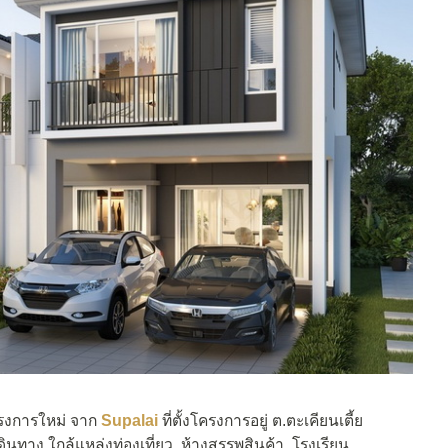
รงการใหม่ จาก
Supalai
ที่ตั้งโครงการอยู่ ต.ตะเคียนเตี้ย
ินทาง ใกล้แหล่งท่องเที่ยว, ห้างสรรพสินค้า, โรงเรียน