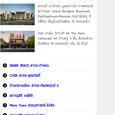
แกรนด์ บางกอก บูเลอวาร์ด ราชพฤกษ์-
พรานนก Grand Bangkok Boulevard
Ratchaphruek-Prannok คฤหาสน์หรู ซี
รีส์ใหม่ เป็นส่วนตัวเพียง 51 ครอบครัว
เดอะ ปาล์ม วิภาวดี 64 The Palm
Vibhavadi 64 บ้านหรู 3 ชั้น สังคมส่วน
ตัวเพียง 19 ครอบครัว เริ่ม 18 ล้าน*
INNER PEACE สาทร-ท่าพระ
CHER สาทร-สุขสวัสดิ์
บ้านกลางเมือง สาทร-กัลปพฤกษ์ 2
สราญสิริ จตุโชติ
Pleno Town ธรรมศาสตร์-รังสิต