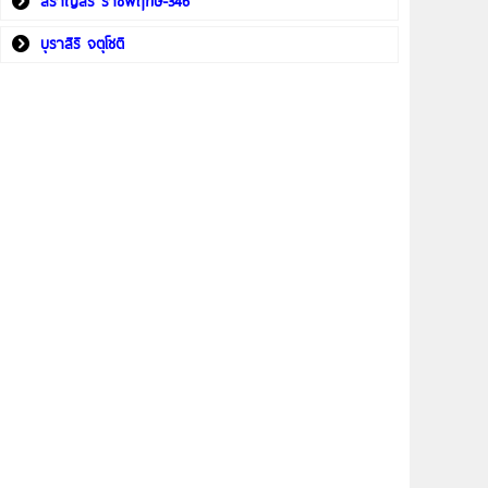
สราญสิริ ราชพฤกษ์-346
บุราสิริ จตุโชติ