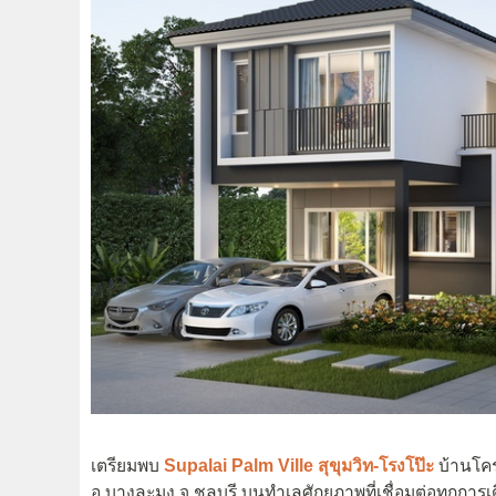
เตรียมพบ
Supalai Palm Ville
สุขุมวิท-โรงโป๊ะ
บ้านโค
อ.บางละมุง จ.ชลบุรี บนทำเลศักยภาพที่เชื่อมต่อทุกการเด