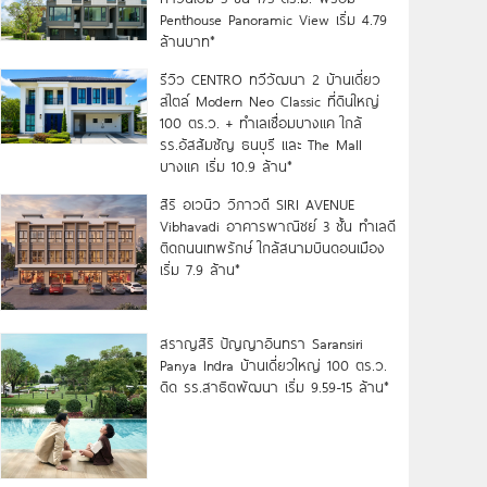
Penthouse Panoramic View เริ่ม 4.79
ล้านบาท*
รีวิว CENTRO ทวีวัฒนา 2 บ้านเดี่ยว
สไตล์ Modern Neo Classic ที่ดินใหญ่
100 ตร.ว. + ทำเลเชื่อมบางแค ใกล้
รร.อัสสัมชัญ ธนบุรี และ The Mall
บางแค เริ่ม 10.9 ล้าน*
สิริ อเวนิว วิภาวดี SIRI AVENUE
Vibhavadi อาคารพาณิชย์ 3 ชั้น ทำเลดี
ติดถนนเทพรักษ์ ใกล้สนามบินดอนเมือง
เริ่ม 7.9 ล้าน*
สราญสิริ ปัญญาอินทรา Saransiri
Panya Indra บ้านเดี่ยวใหญ่ 100 ตร.ว.
ดิด รร.สาธิตพัฒนา เริ่ม 9.59-15 ล้าน*