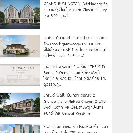
GRAND BURLINGTON Petchkasem-Sai
4 บ้านหรูดีไซน์ Modern Classic Luxury
เริ่ม 5.99 ล้าน*
เซนโทร ติวานนท์-งามวงศ์วาน CENTRO
Tiwanon-Ngamwongwan บ้านเดี่ยว
ดีไซน์ใหม่จาก AP Thai ใกล้ทางด่วนและ
รถไฟฟ้า เริ่ม 12-16 ล้าน*
เดอะ ซิตี้ พระราม 9-อ่อนนุช THE CITY
Rama 9-Onnut บ้านเดี่ยวหรูฟังก์ชัน
ใหญ่ 4-5 ห้องนอน ใกล้มอเตอร์เวย์ และ
สุวรรณภูมิ
แกรนด์ พลีโน่ ปิ่นเกล้า-จรัญฯ 2
Grande Pleno Pinkloa-Charan 2 บ้าน
แฝดใหม่จาก AP เชื่อมราชพฤกษ์-นคร
อินทร์ ใกล้ Central Westville
รีวิว บ้านกลางเมือง ศรีนครินทร์-บางนา
ทาวน์โฮม 3 ชั้น 173 ตร.ม. พร้อม