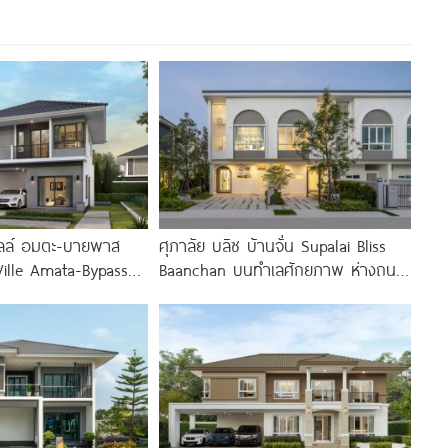
วิลล์ อมตะ-บายพาส
ศุภาลัย บลิซ บ้านจั่น Supalai Bliss
Ville Amata-Bypass
Baanchan บนทำเลศักยภาพ ห่างถนน
ยัดพลังงาน ใกล้ถนน
มิตรภาพ เพียง 200
อร์เวย์