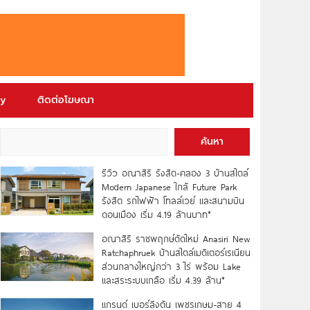
ry
ติดต่อโฆษณา
ค้นหา
รีวิว อณาสิริ รังสิต-คลอง 3 บ้านสไตล์
Modern Japanese ใกล้ Future Park
รังสิต รถไฟฟ้า โทลล์เวย์ และสนามบิน
ดอนเมือง เริ่ม 4.19 ล้านบาท*
อณาสิริ ราชพฤกษ์ตัดใหม่ Anasiri New
Ratchaphruek บ้านสไตล์เมดิเตอร์เรเนียน
ส่วนกลางใหญ่กว่า 3 ไร่ พร้อม Lake
และสระระบบเกลือ เริ่ม 4.39 ล้าน*
แกรนด์ เบอร์ลิงตัน เพชรเกษม-สาย 4