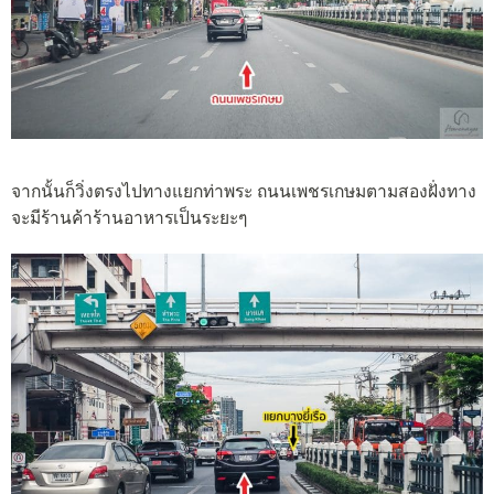
จากนั้นก็วิ่งตรงไปทางแยกท่าพระ ถนนเพชรเกษมตามสองฝั่งทาง
จะมีร้านค้าร้านอาหารเป็นระยะๆ