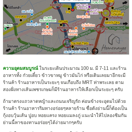
ความอุดมสมบูรณ์
ในระยะเดินประมาณ 100 ม. มี 7-11 และร้าน
อาหารทั้ง ก๋วยเตี๋ยว ข้าวขาหมู ข้าวมันไก่ หรือเดินเลยมาอีกจะมี
ร้านค้า ร้านอาหารเป็นระยะๆ จนเกือบถึง MRT ท่าพระเลย ตาม
สองฝั่งทางเส้นเพชรเกษมก็มีร้านอาหารให้เลือกเป็นระยะๆ ครับ
ถ้ามาตรงแถวลาดหญ้าและถนนเจริญรัถ ค่อนข้างจะอุดมไปด้วย
ร้านค้า ร้านอาหารริมทางอร่อยๆหลายร้าน ชื่อดังย่านนี้ก็ต้องเป็น
กุ้งอบวุ้นเส้น ปูอบ หอยแครง หอยแมลงภู่ แนะนำให้ไปลองชิมกัน
ย่านนี้หาของทานอร่อยๆได้ง่ายมากๆครับ