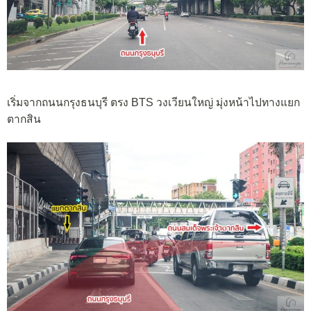
เริ่มจากถนนกรุงธนบุรี ตรง BTS วงเวียนใหญ่ มุ่งหน้าไปทางแยก
ตากสิน