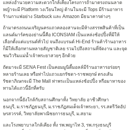
แหล่งอำนวยความสะดวกใกล้เคียงโครงการถ้ามาตรงถนนลาด
หญ้าจะมี Platform วงเวียนใหญ่ ด้านในจะมี Tops มีร้านอาหาร
ร้านกาแฟอย่าง Starbuck และ Amazon มีธนาคารต่างๆ
ถ้ามาตรงถนนเจริญนครแถวคลองสานจะมีห้างสรรพสินค้าที่เป็น
แลนด์มาร์คของย่านนี้คือ ICONSIAM เป็นแหล่งช้อปปิ้งที่มีให้
เลือกตั้งแต่แบรนด์ทั่วไป จนถึงแบรนด์ Hi-End ร้านค้าร้านอาหาร
ก็มีให้เลือกทานหลายสัญชาติเลย รวมไปถึงสถานที่จัดงาน และจุด
ชมวิวริมแม่น้ำเจ้าพระยาสวยๆ อีกด้วย
ถัดมาจะมี SENA Fest เป็นคอมมูนิตี้มอลล์มีร้านอาหารอร่อยๆ
หลายร้านเลย หรือท่าไปแถวแยกรัชดา-ราชพฤกษ์ ตรงเส้น
รัชดาภิเษกจะมี The Mall ท่าพระเป็นแหล่งช้อปปิ้ง หรือมาหาของ
ทานได้แถวนี้อีกที่ครับ
นอกจากนี้ยังใกล้กับสถานศึกษาทั้ง วิทยาลัย อาชีวศึกษา
ธนบุรี, ม.ราชภัฏธนบุรี, ม.ราชภัฏสมเด็จเจ้าพระยา, รร.สตรีวัดอัป
ษรสวรรค์, วิทยาลัยพาณิชยการธนบุรี, ม.สยาม
และโรงพยาบาลใกล้เคียง ทั้ง รพ.พญาไท 3, รพ.กรุงธนบุรี