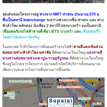
จุดเด่นของโครงการอยู่
ห่างจาก MRT ท่าพระ ประมาณ 570 ม.
ซึ่งเป็นสถานี Interchange
ระหว่างช่วงบางซื่อ-ท่าพระ และ ช่วง
หัวลำโพง-หลักสอง
นั่งเพียง 2 สถานีไปลงบางหว้า จะเป็นสถานี
เชื่อมต่อกับรถไฟฟ้าสายสีเขียว BTS บางหว้า
และ
เชื่อมต่อเรือ
โดยสารคลองภาษีเจริญ
ในอนาคต ใกล้ๆโครงการมีแผนสร้างรถไฟฟ้า
สายสีแดงเข้มส่วน
ต่อขยายช่วงหัวลำโพง-มหาชัย
ที่ตัดผ่านวงเวียนใหญ่
และสายสี
ม่วงส่วนต่อขยายช่วงเตาปูน-ราษฎร์บูรณะ
ที่ตัดผ่านวงเวียนใหญ่
ซึ่งอยู่ไม่ไกลจากโครงการ อนาคตถ้าเปิดใช้บริการทั้งหมดน่าจะ
เพิ่มความสะดวกในการเดินทางมากขึ้นครับ