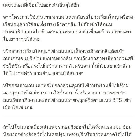
เพชรเกษมที่เชื่อมไปออกเส้นอื่นๆได้อีก
จากโครงการใช้เส้นเพชรเกษม และกลับรถไปวงเวียนใหญ่ หรือวง
เวียนอนุสาวรีย์สมเด็จพระเจ้าตากสิน ไปตัดเข้าได้ถนน
ประชาธิปก ตรงไปข้ามสะพานพระปกเกล้าเชื่อมเข้าเขตพระนคร
ไปเยาวราชได้เลย
หรือจากวงเวียนใหญ่มาเข้าถนนสมเด็จพระเจ้าตากสินตัดเข้า
ถนนกรุงธนบุรี ข้ามสะพานตากสิน ก่อนถึงแยกสาทรมีทางด่วนศรี
รัชให้ขึ้น หรือตรงไปก็เข้าสาทรแล้วครับจากนั้นก็ไปแยกเข้าสีลม
ได้ ไปราชดำริ สามย่าน สยามได้สบายๆ
หรือตรงตามถนนสาทรไปออกสวนลุมพินีเข้าพระรามสี่ ไปเชื่อม
ออกสุขุมวิทได้ มีทางด่วนให้ขึ้นแถวนี้ หรือจากแยกท่าพระเข้า
ถนนรัชดาภิเษก และตัดเข้าถนนราชพฤกษ์วิ่งตามแนว BTS เข้า
เมืองได้เช่นกัน
ถ้าไปโซนนอกเมืองเส้นเพชรเกษมวิ่งออกไปได้ทั้งหนองแขม อ้อม
น้อยออกต่างจังหวัดไปนครปฐม เพชรบุรี หรือยาวลงภาคใต้ไปได้