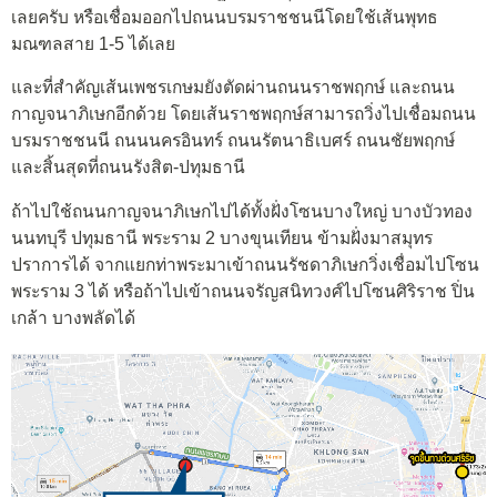
เลยครับ หรือเชื่อมออกไปถนนบรมราชชนนีโดยใช้เส้นพุทธ
มณฑลสาย 1-5 ได้เลย
และที่สำคัญเส้นเพชรเกษมยังตัดผ่านถนนราชพฤกษ์ และถนน
กาญจนาภิเษกอีกด้วย โดยเส้นราชพฤกษ์สามารถวิ่งไปเชื่อมถนน
บรมราชชนนี ถนนนครอินทร์ ถนนรัตนาธิเบศร์ ถนนชัยพฤกษ์
และสิ้นสุดที่ถนนรังสิต-ปทุมธานี
ถ้าไปใช้ถนนกาญจนาภิเษกไปได้ทั้งฝั่งโซนบางใหญ่ บางบัวทอง
นนทบุรี ปทุมธานี พระราม 2 บางขุนเทียน ข้ามฝั่งมาสมุทร
ปราการได้ จากแยกท่าพระมาเข้าถนนรัชดาภิเษกวิ่งเชื่อมไปโซน
พระราม 3 ได้ หรือถ้าไปเข้าถนนจรัญสนิทวงศ์ไปโซนศิริราช ปิ่น
เกล้า บางพลัดได้