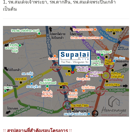
1, รพ.สมเด็จเจ้าพระยา, รพ.ตากสิน, รพ.สมเด็จพระปิ่นเกล้า
เป็นต้น
:: สรุปสถานที่สำคัญรอบโครงการ ::