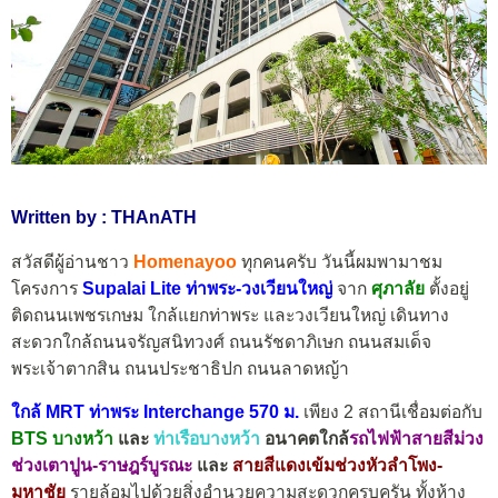
Written by : THAnATH
สวัสดีผู้อ่านชาว
Homenayoo
ทุกคนครับ วันนี้ผมพามาชม
โครงการ
Supalai Lite ท่าพระ-วงเวียนใหญ่
จาก
ศุภาลัย
ตั้งอยู่
ติดถนนเพชรเกษม ใกล้แยกท่าพระ และวงเวียนใหญ่ เดินทาง
สะดวกใกล้ถนนจรัญสนิทวงศ์ ถนนรัชดาภิเษก ถนนสมเด็จ
พระเจ้าตากสิน ถนนประชาธิปก ถนนลาดหญ้า
ใกล้ MRT ท่าพระ Interchange 570 ม.
เพียง 2 สถานีเชื่อมต่อกับ
BTS บางหว้า
และ
ท่าเรือบางหว้า
อนาคตใกล้
รถไฟฟ้าสายสีม่วง
ช่วงเตาปูน-ราษฎร์บูรณะ
และ
สายสีแดงเข้ม
ช่วงหัวลำโพง-
มหาชัย
รายล้อมไปด้วยสิ่งอำนวยความสะดวกครบครัน ทั้งห้าง