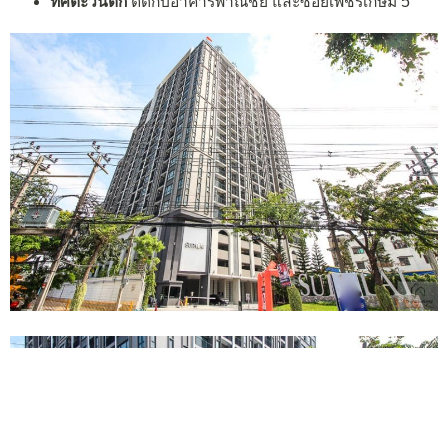
ทิศตะวันตก
ติดกับอาคารพาณิชย์ และซอยเพชรเกษม 5