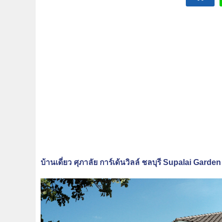
บ้านเดี่ยว ศุภาลัย การ์เด้นวิลล์ ชลบุรี Supalai Garde