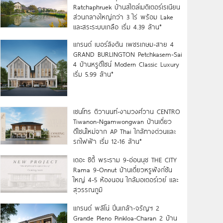
Ratchaphruek บ้านสไตล์เมดิเตอร์เรเนียน
ส่วนกลางใหญ่กว่า 3 ไร่ พร้อม Lake
และสระระบบเกลือ เริ่ม 4.39 ล้าน*
แกรนด์ เบอร์ลิงตัน เพชรเกษม-สาย 4
GRAND BURLINGTON Petchkasem-Sai
4 บ้านหรูดีไซน์ Modern Classic Luxury
เริ่ม 5.99 ล้าน*
เซนโทร ติวานนท์-งามวงศ์วาน CENTRO
Tiwanon-Ngamwongwan บ้านเดี่ยว
ดีไซน์ใหม่จาก AP Thai ใกล้ทางด่วนและ
รถไฟฟ้า เริ่ม 12-16 ล้าน*
เดอะ ซิตี้ พระราม 9-อ่อนนุช THE CITY
Rama 9-Onnut บ้านเดี่ยวหรูฟังก์ชัน
ใหญ่ 4-5 ห้องนอน ใกล้มอเตอร์เวย์ และ
สุวรรณภูมิ
แกรนด์ พลีโน่ ปิ่นเกล้า-จรัญฯ 2
Grande Pleno Pinkloa-Charan 2 บ้าน