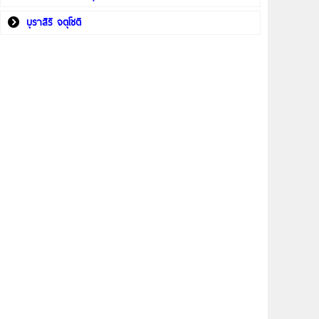
บุราสิริ จตุโชติ