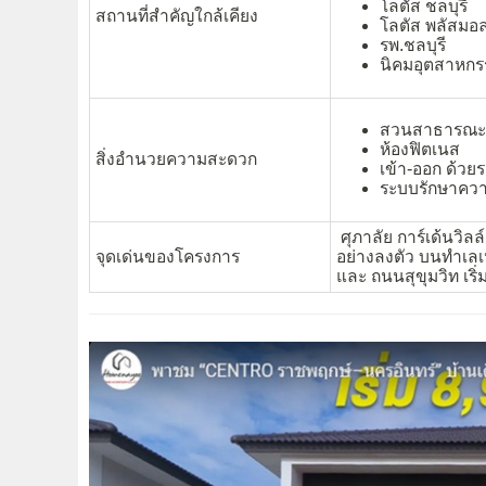
โลตัส ชลบุรี
สถานที่สำคัญใกล้เคียง
โลตัส พลัสมอล
รพ.ชลบุรี
นิคมอุตสาหก
สวนสาธารณะ
ห้องฟิตเนส
สิ่งอำนวยความสะดวก
เข้า-ออก ด้ว
ระบบรักษาควา
ศุภาลัย การ์เด้นวิล
จุดเด่นของโครงการ
อย่างลงตัว บนทำเลเ
และ ถนนสุขุมวิท เริ่