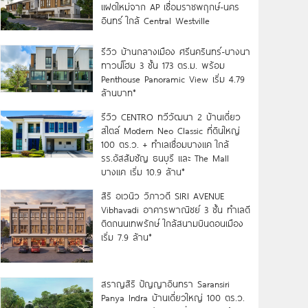
แฝดใหม่จาก AP เชื่อมราชพฤกษ์-นคร
อินทร์ ใกล้ Central Westville
รีวิว บ้านกลางเมือง ศรีนครินทร์-บางนา
ทาวน์โฮม 3 ชั้น 173 ตร.ม. พร้อม
Penthouse Panoramic View เริ่ม 4.79
ล้านบาท*
รีวิว CENTRO ทวีวัฒนา 2 บ้านเดี่ยว
สไตล์ Modern Neo Classic ที่ดินใหญ่
100 ตร.ว. + ทำเลเชื่อมบางแค ใกล้
รร.อัสสัมชัญ ธนบุรี และ The Mall
บางแค เริ่ม 10.9 ล้าน*
สิริ อเวนิว วิภาวดี SIRI AVENUE
Vibhavadi อาคารพาณิชย์ 3 ชั้น ทำเลดี
ติดถนนเทพรักษ์ ใกล้สนามบินดอนเมือง
เริ่ม 7.9 ล้าน*
สราญสิริ ปัญญาอินทรา Saransiri
Panya Indra บ้านเดี่ยวใหญ่ 100 ตร.ว.