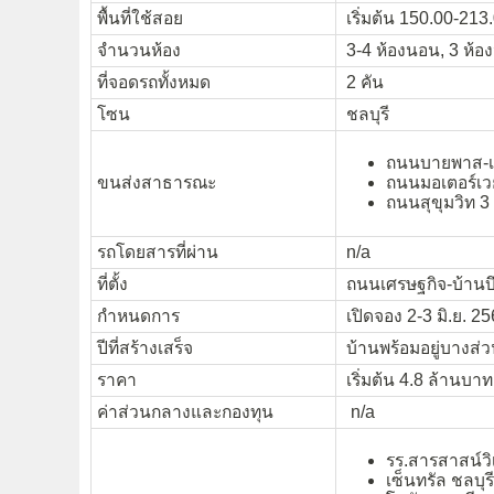
พื้นที่ใช้สอย
เริ่มต้น 150.00-213
จำนวนห้อง
3-4 ห้องนอน, 3 ห้อง
ที่จอดรถทั้งหมด
2 คัน
โซน
ชลบุรี
ถนนบายพาส-เลี
ขนส่งสาธารณะ
ถนนมอเตอร์เวย
ถนนสุขุมวิท 3
รถโดยสารที่ผ่าน
n/a
ที่ตั้ง
ถนนเศรษฐกิจ-บ้านบึง
กำหนดการ
เปิดจอง 2-3 มิ.ย. 2
ปีที่สร้างเสร็จ
บ้านพร้อมอยู่บางส่ว
ราคา
เริ่มต้น 4.8 ล้านบาท
ค่าส่วนกลางและกองทุน
n/a
รร.สารสาสน์วิ
เซ็นทรัล ชลบุรี