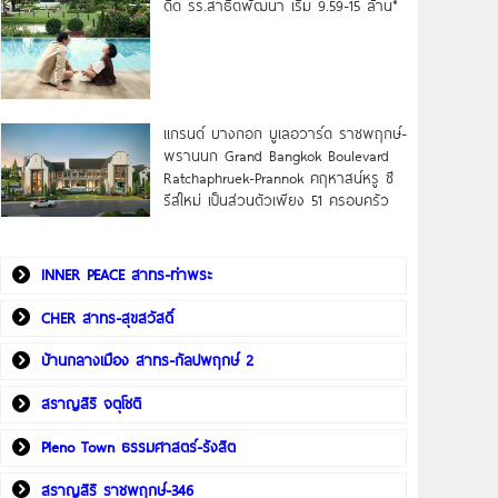
ดิด รร.สาธิตพัฒนา เริ่ม 9.59-15 ล้าน*
แกรนด์ บางกอก บูเลอวาร์ด ราชพฤกษ์-
พรานนก Grand Bangkok Boulevard
Ratchaphruek-Prannok คฤหาสน์หรู ซี
รีส์ใหม่ เป็นส่วนตัวเพียง 51 ครอบครัว
INNER PEACE สาทร-ท่าพระ
CHER สาทร-สุขสวัสดิ์
บ้านกลางเมือง สาทร-กัลปพฤกษ์ 2
สราญสิริ จตุโชติ
Pleno Town ธรรมศาสตร์-รังสิต
สราญสิริ ราชพฤกษ์-346