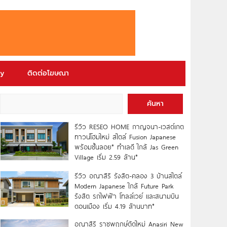
ry
ติดต่อโฆษณา
ค้นหา
รีวิว RESEO HOME กาญจนา-เวสต์เกต
ทาวน์โฮมใหม่ สไตล์ Fusion Japanese
พร้อมชั้นลอย* ทำเลดี ใกล้ Jas Green
Village เริ่ม 2.59 ล้าน*
รีวิว อณาสิริ รังสิต-คลอง 3 บ้านสไตล์
Modern Japanese ใกล้ Future Park
รังสิต รถไฟฟ้า โทลล์เวย์ และสนามบิน
ดอนเมือง เริ่ม 4.19 ล้านบาท*
อณาสิริ ราชพฤกษ์ตัดใหม่ Anasiri New