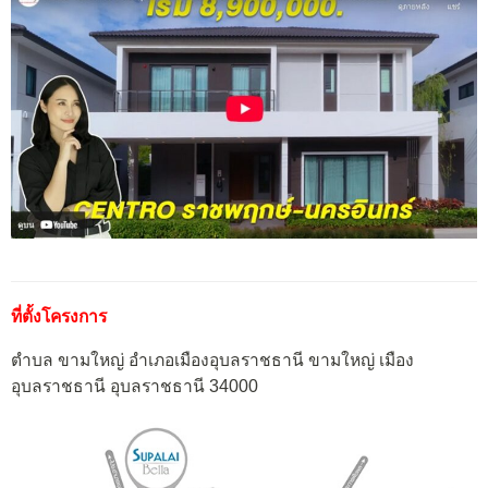
ที่ตั้งโครงการ
ตำบล ขามใหญ่ อำเภอเมืองอุบลราชธานี ขามใหญ่ เมือง
อุบลราชธานี อุบลราชธานี 34000