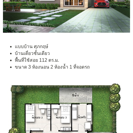
แบบบ้าน ศุภกฤษ์
บ้านเดี่ยวชั้นเดียว
พื้นที่ใช้สอย 112 ตร.ม.
ขนาด 3 ห้องนอน 2 ห้องน้ำ 1 ที่จอดรถ