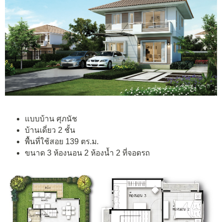
แบบบ้าน ศุภนัช
บ้านเดี่ยว 2 ชั้น
พื้นที่ใช้สอย 139 ตร.ม.
ขนาด 3 ห้องนอน 2 ห้องน้ำ 2 ที่จอดรถ