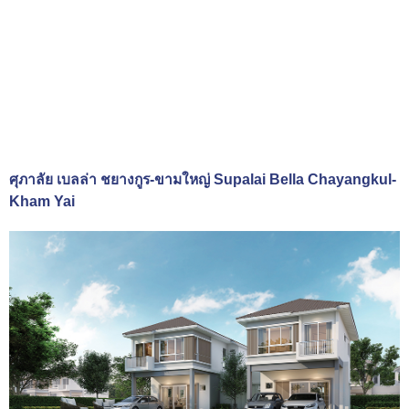
ศุภาลัย เบลล่า ชยางกูร-ขามใหญ่ Supalai Bella Chayangkul-
Kham Yai