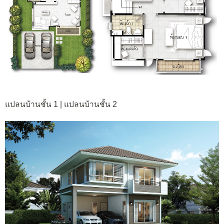
แปลนบ้านชั้น 1 | แปลนบ้านชั้น 2