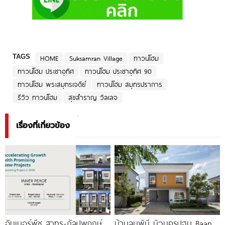
TAGS
HOME
Suksamran Village
ทาวน์โฮม
ทาวน์โฮม ประชาอุทิศ
ทาวน์โฮม ประชาอุทิศ 90
ทาวน์โฮม พระสมุทรเจดีย์
ทาวน์โฮม สมุทรปราการ
รีวิว ทาวน์โฮม
สุขสำราญ วิลเลจ
เรื่องที่เกี่ยวข้อง
อินเนอร์พีซ สาทร-กัลปพฤกษ์
บ้านลุมพินี นิวนครปฐม Baan