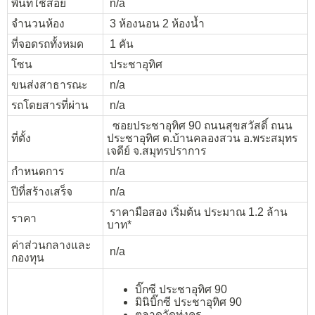
พื้นที่ใช้สอย
n/a
จำนวนห้อง
3 ห้องนอน 2 ห้องน้ำ
ที่จอดรถทั้งหมด
1 คัน
โซน
ประชาอุทิศ
ขนส่งสาธารณะ
n/a
รถโดยสารที่ผ่าน
n/a
ซอยประชาอุทิศ 90 ถนนสุขสวัสดิ์ ถนน
ที่ตั้ง
ประชาอุทิศ ต.บ้านคลองสวน อ.พระสมุทร
เจดีย์ จ.สมุทรปราการ
กำหนดการ
n/a
ปีที่สร้างเสร็จ
n/a
ราคามือสอง เริ่มต้น ประมาณ 1.2 ล้าน
ราคา
บาท*
ค่าส่วนกลางและ
n/a
กองทุน
บิ๊กซี ประชาอุทิศ 90
มินิบิ๊กซี ประชาอุทิศ 90
ตลาดวัดทุ่งครุ