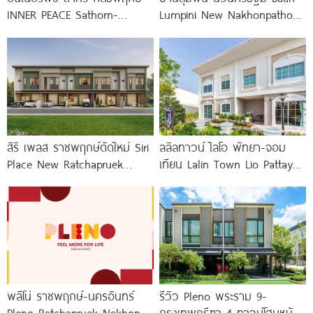
INNER PEACE Sathorn-
Lumpini New Nakhonpathom
Kallapaphruek ทาวน์โฮม และ
ใกล้ Central นครปฐม เพียง
บ้านแฝด 3 ชั้น ใหม่
สิริ เพลส ราชพฤกษ์ตัดใหม่ Siri
ลลิลทาวน์ ไลโอ พัทยา-จอม
Place New Ratchapruek
เทียน Lalin Town Lio Pattaya-
ทาวน์โฮมดีไซน์ใหม่ Modern Loft
Jomtien ทาวน์โฮม French
Colonial
พลีโน่ ราชพฤกษ์-นครอินทร์
รีวิว Pleno พระราม 9-
Pleno Ratchapruek-Nakhon
กรุงเทพกรีฑา 4 ทาวน์โฮมหน้า