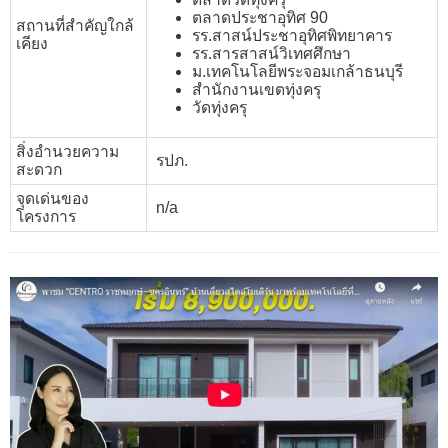
ตลาดประชาอุทิศ 90
สถานที่สำคัญใกล้
รร.สาสน์ประชาอุทิศพิทยาคาร
เคียง
รร.สารสาสน์วิเทศศึกษา
ม.เทคโนโลยีพระจอมเกล้าธนบุรี
สำนักงานเขตทุ่งครุ
วัดทุ่งครุ
สิ่งอำนวยความ
รปภ.
สะดวก
จุดเด่นของ
n/a
โครงการ