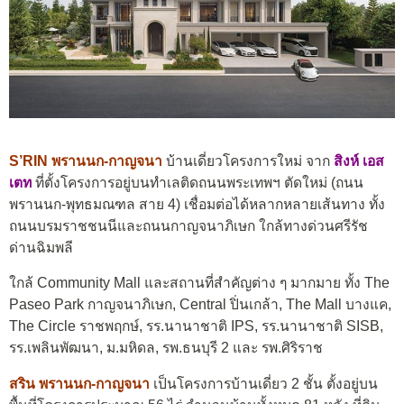
S’RIN พรานนก-กาญจนา
บ้านเดี่ยวโครงการใหม่ จาก
สิงห์ เอส
เตท
ที่ตั้งโครงการอยู่บนทำเลติดถนนพระเทพฯ ตัดใหม่ (ถนน
พรานนก-พุทธมณฑล สาย 4) เชื่อมต่อได้หลากหลายเส้นทาง ทั้ง
ถนนบรมราชชนนีและถนนกาญจนาภิเษก ใกล้ทางด่วนศรีรัช
ด่านฉิมพลี
ใกล้ Community Mall และสถานที่สำคัญต่าง ๆ มากมาย ทั้ง The
Paseo Park กาญจนาภิเษก, Central ปิ่นเกล้า, The Mall บางแค,
The Circle ราชพฤกษ์,
รร.นานาชาติ IPS,
รร.นานาชาติ SISB,
รร.เพลินพัฒนา,
ม.มหิดล,
รพ.ธนบุรี 2 และ
รพ.ศิริราช
สริน พรานนก-กาญจนา
เป็นโครงการบ้านเดี่ยว 2 ชั้น ตั้งอยู่บน