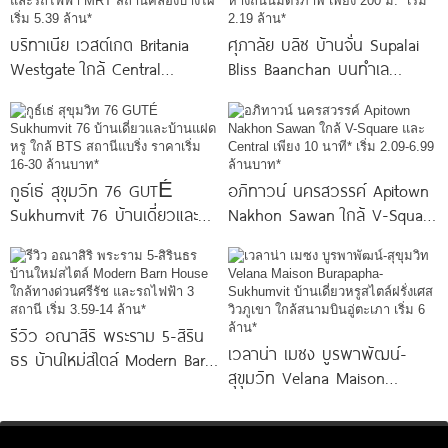
บริทาเนีย เวสต์เกต Britania
ศุภาลัย บลิซ บ้านจั่น Supalai
Westgate ใกล้ Central
Bliss Baanchan บนทำเล
Westgate และรถไฟฟ้า MRT
ศักยภาพ ห่างถนนมิตรภาพ
สถานีคลองบางไผ่
เพียง 200
กูธ์เธ่ สุขุมวิท 76 GUTÉ
อภิทาวน์ นครสวรรค์ Apitown
Sukhumvit 76 บ้านเดี่ยวและ
Nakhon Sawan ใกล้ V-Square
บ้านแฝดหรู ใกล้ BTS สถานีแบ
และ Central เพียง
ริ่ง
รีวิว อณาสิริ พระราม 5-สิริน
เวลาน่า เมซง บูรพาพัฒน์-
ธร บ้านใหม่สไตล์ Modern Barn
สุขุมวิท Velana Maison
House ใกล้ทางด่วนศรีรัช
Burapapha-Sukhumvit บ้าน
เดี่ยวหรูสไตล์ฝรั่งเศส วิวภูเขา