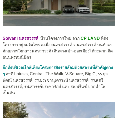
Solvani นครสวรรค์
บ้านโครงการใหม่ จาก
CP LAND
ที่ตั้ง
โครงการอยู่ ต.วัดไทร อ.เมืองนครสวรรค์ จ.นครสวรรค์ บนทำเล
ศักยภาพใจกลางนครสวรรค์ เดินทางเข้า-ออกเมืองได้สะดวก ติด
ถนนพรหมนิมิตร
อีกทั้งบริเวณใกล้เคียงโครงการยังรายล้อมด้วยสถานที่สำคัญต่าง
ๆ
อาทิ Lotus’s, Central, The Walk, V-Square, Big C, รร.ยุว
พัฒน์ นครสวรรค์, รร.ประชานุเคราะห์ นครสวรรค์, รร.สตรี
นครสวรรค์, รพ.สวรรค์ประชารักษ์ และ รพ.พริ้นซ์ ปากน้ำโพ
เป็นต้น