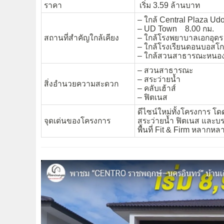
ราคา
เริ่ม 3.59 ล้านบาท
– ใกล้ Central Plaza Ud
– UD Town 8.00 กม.
สถานที่สำคัญใกล้เคียง
– ใกล้โรงพยาบาลเอกอุดร
– ใกล้โรงเรียนดอนบอสโ
– ใกล้สวนสาธารณะหนองป
– สวนสาธารณะ
– สระว่ายน้ำ
สิ่งอำนวยความสะดวก
– คลับเฮ้าส์
– ฟิตเนส
ดีไซน์ใหม่ทั้งโครงการ โ
จุดเด่นของโครงการ
สระว่ายน้ำ ฟิตเนส และบร
พื้นที่ Fit & Firm หลากห