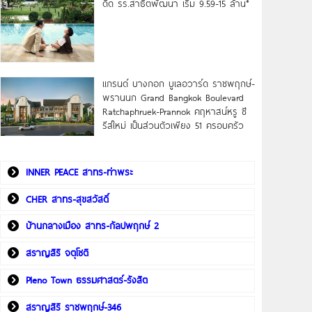
ดิด รร.สาธิตพัฒนา เริ่ม 9.59-15 ล้าน*
แกรนด์ บางกอก บูเลอวาร์ด ราชพฤกษ์-
พรานนก Grand Bangkok Boulevard
Ratchaphruek-Prannok คฤหาสน์หรู ซี
รีส์ใหม่ เป็นส่วนตัวเพียง 51 ครอบครัว
INNER PEACE สาทร-ท่าพระ
CHER สาทร-สุขสวัสดิ์
บ้านกลางเมือง สาทร-กัลปพฤกษ์ 2
สราญสิริ จตุโชติ
Pleno Town ธรรมศาสตร์-รังสิต
สราญสิริ ราชพฤกษ์-346