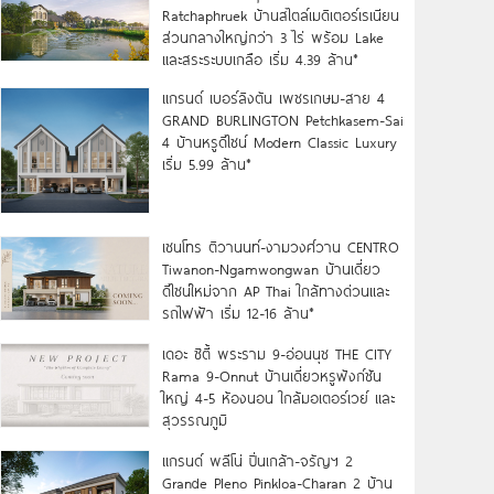
Ratchaphruek บ้านสไตล์เมดิเตอร์เรเนียน
ส่วนกลางใหญ่กว่า 3 ไร่ พร้อม Lake
และสระระบบเกลือ เริ่ม 4.39 ล้าน*
แกรนด์ เบอร์ลิงตัน เพชรเกษม-สาย 4
GRAND BURLINGTON Petchkasem-Sai
4 บ้านหรูดีไซน์ Modern Classic Luxury
เริ่ม 5.99 ล้าน*
เซนโทร ติวานนท์-งามวงศ์วาน CENTRO
Tiwanon-Ngamwongwan บ้านเดี่ยว
ดีไซน์ใหม่จาก AP Thai ใกล้ทางด่วนและ
รถไฟฟ้า เริ่ม 12-16 ล้าน*
เดอะ ซิตี้ พระราม 9-อ่อนนุช THE CITY
Rama 9-Onnut บ้านเดี่ยวหรูฟังก์ชัน
ใหญ่ 4-5 ห้องนอน ใกล้มอเตอร์เวย์ และ
สุวรรณภูมิ
แกรนด์ พลีโน่ ปิ่นเกล้า-จรัญฯ 2
Grande Pleno Pinkloa-Charan 2 บ้าน