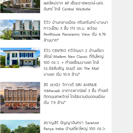
แฝดใหม่จาก AP เชื่อมราชพฤกษ์-นคร
อินทร์ ใกล้ Central Westville
รีวิว บ้านกลางเมือง ศรีนครินทร์-บางนา
ทาวน์โฮม 3 ชั้น 173 ตร.ม. พร้อม
Penthouse Panoramic View เริ่ม 4.79
ล้านบาท*
รีวิว CENTRO ทวีวัฒนา 2 บ้านเดี่ยว
สไตล์ Modern Neo Classic ที่ดินใหญ่
100 ตร.ว. + ทำเลเชื่อมบางแค ใกล้
รร.อัสสัมชัญ ธนบุรี และ The Mall
บางแค เริ่ม 10.9 ล้าน*
สิริ อเวนิว วิภาวดี SIRI AVENUE
Vibhavadi อาคารพาณิชย์ 3 ชั้น ทำเลดี
ติดถนนเทพรักษ์ ใกล้สนามบินดอนเมือง
เริ่ม 7.9 ล้าน*
สราญสิริ ปัญญาอินทรา Saransiri
Panya Indra บ้านเดี่ยวใหญ่ 100 ตร.ว.