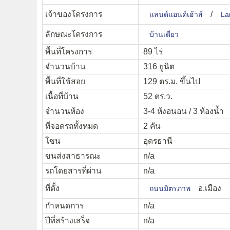
เจ้าของโครงการ
/
แลนด์แอนด์เฮ้าส์
La
ลักษณะโครงการ
บ้านเดี่ยว
พื้นที่โครงการ
89 ไร่
จำนวนบ้าน
316 ยูนิต
พื้นที่ใช้สอย
129 ตร.ม. ขึ้นไป
เนื้อที่บ้าน
52 ตร.ว.
จำนวนห้อง
3-4 ห้งอนอน / 3 ห้องน้ำ
ที่จอดรถทั้งหมด
2 คัน
โซน
อุดรธานี
ขนส่งสาธารณะ
n/a
รถโดยสารที่ผ่าน
n/a
ที่ตั้ง
อ.เมือง
ถนนมิตรภาพ
กำหนดการ
n/a
ปีที่สร้างเสร็จ
n/a