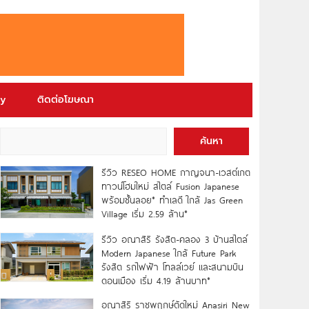
ry
ติดต่อโฆษณา
ค้นหา
รีวิว RESEO HOME กาญจนา-เวสต์เกต
ทาวน์โฮมใหม่ สไตล์ Fusion Japanese
พร้อมชั้นลอย* ทำเลดี ใกล้ Jas Green
Village เริ่ม 2.59 ล้าน*
รีวิว อณาสิริ รังสิต-คลอง 3 บ้านสไตล์
Modern Japanese ใกล้ Future Park
รังสิต รถไฟฟ้า โทลล์เวย์ และสนามบิน
ดอนเมือง เริ่ม 4.19 ล้านบาท*
อณาสิริ ราชพฤกษ์ตัดใหม่ Anasiri New