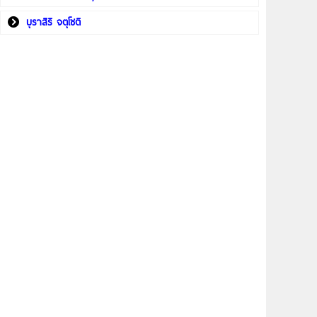
บุราสิริ จตุโชติ