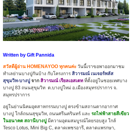
Written by Gift Pannida
สวัสดีผู้อ่าน HOMENAYOO ทุกคนค่ะ
วันนี้เราขอพาออกมาชม
ทำเลย่านบางปูกันบ้าง กับโครงการ
สิวารมณ์ เนเจอร์พลัส
สุขุมวิท-บางปู
จาก
สิวารมณ์ เรียลเอสเตท
ที่ตั้งอยู่ในซอยเทศบาง
บางปู 83 ถนนสุขุมวิท ต.บางปูใหม่ อ.เมืองสมุทรปราการ จ.
สมุทรปราการ
อยู่ในย่านนิคมอุตสาหกรรมบางปู ตรงข้ามสถานตากอากาศ
บางปู ใกล้ถนนสุขุมวิท, ถนนศรีนครินทร์ และ
รถไฟฟ้าสายสีเขียว
ในอนาคต สถานีบางปู
มีความอุดมสมบูรณ์โดยรอบสูง ใกล้
Tesco Lotus, Mini Big C, ตลาดเพชรอารี, ตลาดแพรกษา,