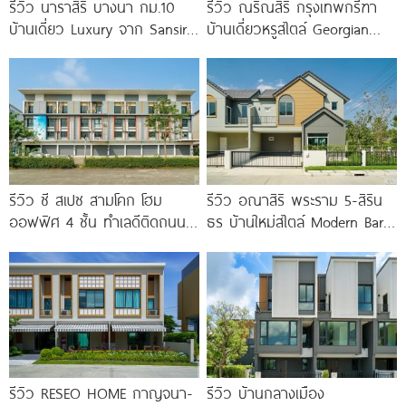
รีวิว นาราสิริ บางนา กม.10
รีวิว ณริณสิริ กรุงเทพกรีฑา
บ้านเดี่ยว Luxury จาก Sansiri
บ้านเดี่ยวหรูสไตล์ Georgian
เพียง 56
Revival ใกล้ รร.นานาชาติ
Brighton College
รีวิว ซี สเปซ สามโคก โฮม
รีวิว อณาสิริ พระราม 5-สิริน
ออฟฟิศ 4 ชั้น ทำเลดีติดถนน
ธร บ้านใหม่สไตล์ Modern Barn
ใหญ่ ใกล้ Makro
House ใกล้ทางด่วนศรีรัช
รีวิว RESEO HOME กาญจนา-
รีวิว บ้านกลางเมือง