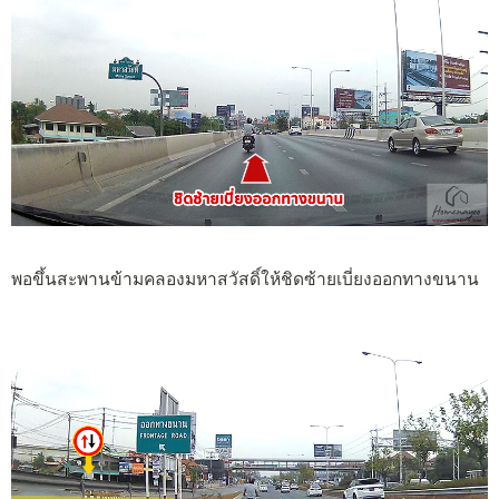
พอขึ้นสะพานข้ามคลองมหาสวัสดิ์ให้ชิดซ้ายเบี่ยงออกทางขนาน