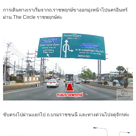
การเดินทางเราเริ่มจากถ.ราชพฤกษ์ขาออกมุ่งหน้าไปนครอินทร์
ผ่าน The Circle ราชพฤกษ์ค่ะ
ขับตรงไปผ่านแยกไป ถ.บรมราชชนนี และทางด่วนไปจตุจักรค่ะ