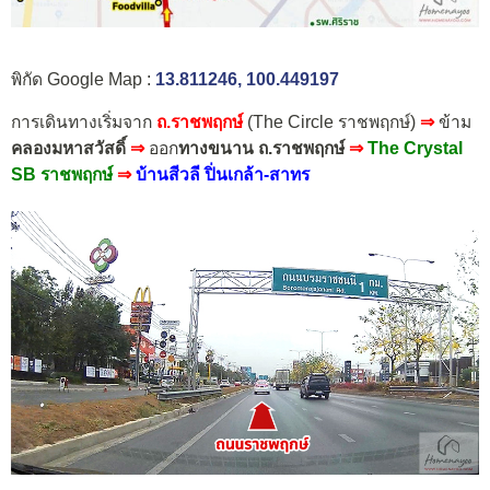
พิกัด Google Map :
13.811246, 100.449197
การเดินทางเริ่มจาก
ถ.ราชพฤกษ์
(The Circle ราชพฤกษ์)
⇒
ข้าม
คลองมหาสวัสดิ์
⇒
ออก
ทางขนาน ถ.ราชพฤกษ์
⇒
The Crystal
SB ราชพฤกษ์
⇒
บ้านสีวลี ปิ่นเกล้า-สาทร