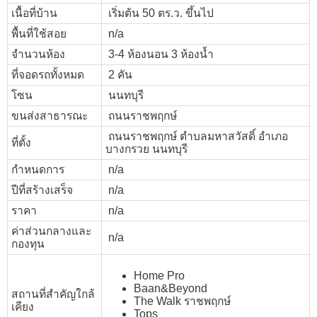
เนื้อที่บ้าน
เริ่มต้น 50 ตร.ว. ขึ้นไป
พื้นที่ใช้สอย
n/a
จำนวนห้อง
3-4 ห้องนอน 3 ห้องน้ำ
ที่จอดรถทั้งหมด
2 คัน
โซน
นนทบุรี
ขนส่งสาธารณะ
ถนนราชพฤกษ์
ถนนราชพฤกษ์ ตำบลมหาสวัสดิ์ อำเภอ
ที่ตั้ง
บางกรวย นนทบุรี
กำหนดการ
n/a
ปีที่สร้างเสร็จ
n/a
ราคา
n/a
ค่าส่วนกลางและ
n/a
กองทุน
Home Pro
Baan&Beyond
สถานที่สำคัญใกล้
The Walk ราชพฤกษ์
เคียง
Tops