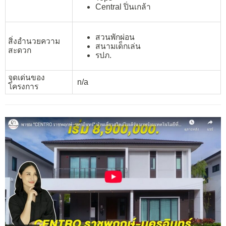
Central ปิ่นเกล้า
สวนพักผ่อน
สิ่งอำนวยความ
สนามเด็กเล่น
สะดวก
รปภ.
จุดเด่นของ
n/a
โครงการ