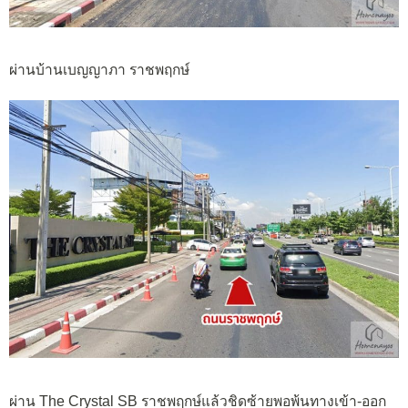
ผ่านบ้านเบญญาภา ราชพฤกษ์
ผ่าน The Crystal SB ราชพฤกษ์แล้วชิดซ้ายพอพ้นทางเข้า-ออก