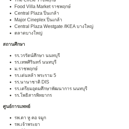
Food Villa Market ราชพฤกษ์
Central Plaza ปิ่นเกล้า
Major Cineplex ปิ่นเกล้า
Central Plaza Westgate /IKEA บางใหญ่
ตลาดบางใหญ่
สถานศึกษา
รร.วรรัตน์ศึกษา นนทบุรี
รร.เทพศิรินทร์ นนทบุรี
ม.ราชพฤกษ์
รร.เด่นหล้า พระราม 5
รร.นานาชาติ DIS
รร.เตรียมอุดมศึกษาพัฒนาการ นนทบุรี
รร.โพธิสารพิทยากร
ศูนย์การแพทย์
รพ.ตา หู คอ จมูก
รพ.เจ้าพระยา