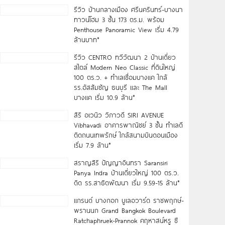
รีวิว บ้านกลางเมือง ศรีนครินทร์-บางนา
ทาวน์โฮม 3 ชั้น 173 ตร.ม. พร้อม
Penthouse Panoramic View เริ่ม 4.79
ล้านบาท*
รีวิว CENTRO ทวีวัฒนา 2 บ้านเดี่ยว
สไตล์ Modern Neo Classic ที่ดินใหญ่
100 ตร.ว. + ทำเลเชื่อมบางแค ใกล้
รร.อัสสัมชัญ ธนบุรี และ The Mall
บางแค เริ่ม 10.9 ล้าน*
สิริ อเวนิว วิภาวดี SIRI AVENUE
Vibhavadi อาคารพาณิชย์ 3 ชั้น ทำเลดี
ติดถนนเทพรักษ์ ใกล้สนามบินดอนเมือง
เริ่ม 7.9 ล้าน*
สราญสิริ ปัญญาอินทรา Saransiri
Panya Indra บ้านเดี่ยวใหญ่ 100 ตร.ว.
ดิด รร.สาธิตพัฒนา เริ่ม 9.59-15 ล้าน*
แกรนด์ บางกอก บูเลอวาร์ด ราชพฤกษ์-
พรานนก Grand Bangkok Boulevard
Ratchaphruek-Prannok คฤหาสน์หรู ซี