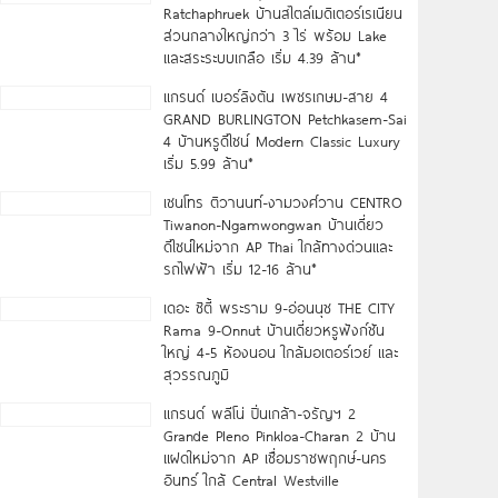
Ratchaphruek บ้านสไตล์เมดิเตอร์เรเนียน
ส่วนกลางใหญ่กว่า 3 ไร่ พร้อม Lake
และสระระบบเกลือ เริ่ม 4.39 ล้าน*
แกรนด์ เบอร์ลิงตัน เพชรเกษม-สาย 4
GRAND BURLINGTON Petchkasem-Sai
4 บ้านหรูดีไซน์ Modern Classic Luxury
เริ่ม 5.99 ล้าน*
เซนโทร ติวานนท์-งามวงศ์วาน CENTRO
Tiwanon-Ngamwongwan บ้านเดี่ยว
ดีไซน์ใหม่จาก AP Thai ใกล้ทางด่วนและ
รถไฟฟ้า เริ่ม 12-16 ล้าน*
เดอะ ซิตี้ พระราม 9-อ่อนนุช THE CITY
Rama 9-Onnut บ้านเดี่ยวหรูฟังก์ชัน
ใหญ่ 4-5 ห้องนอน ใกล้มอเตอร์เวย์ และ
สุวรรณภูมิ
แกรนด์ พลีโน่ ปิ่นเกล้า-จรัญฯ 2
Grande Pleno Pinkloa-Charan 2 บ้าน
แฝดใหม่จาก AP เชื่อมราชพฤกษ์-นคร
อินทร์ ใกล้ Central Westville