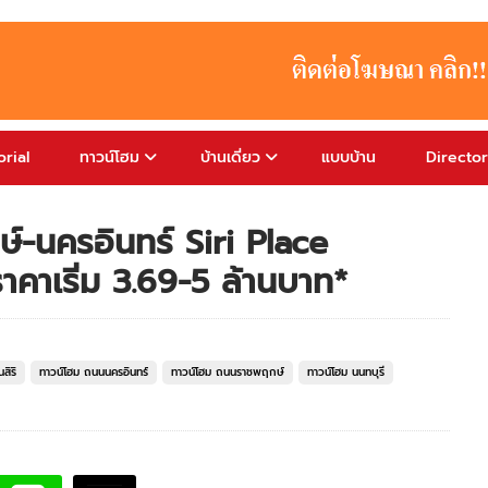
rial
ทาวน์โฮม
บ้านเดี่ยว
แบบบ้าน
Directo
์-นครอินทร์ Siri Place
าเริ่ม 3.69-5 ล้านบาท*
สิริ
ทาวน์โฮม ถนนนครอินทร์
ทาวน์โฮม ถนนราชพฤกษ์
ทาวน์โฮม นนทบุรี