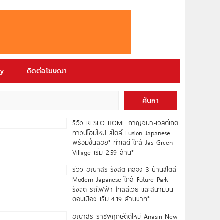
ry
ติดต่อโฆษณา
ค้นหา
รีวิว RESEO HOME กาญจนา-เวสต์เกต
ทาวน์โฮมใหม่ สไตล์ Fusion Japanese
พร้อมชั้นลอย* ทำเลดี ใกล้ Jas Green
Village เริ่ม 2.59 ล้าน*
รีวิว อณาสิริ รังสิต-คลอง 3 บ้านสไตล์
Modern Japanese ใกล้ Future Park
รังสิต รถไฟฟ้า โทลล์เวย์ และสนามบิน
ดอนเมือง เริ่ม 4.19 ล้านบาท*
อณาสิริ ราชพฤกษ์ตัดใหม่ Anasiri New