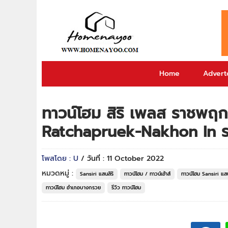
Home
Adverto
ทาวน์โฮม สิริ เพลส ราชพฤกษ
Ratchapruek-Nakhon In ราค
โพสโดย : U
/ วันที่ : 11 October 2022
หมวดหมู่ :
Sansiri แสนสิริ
ทาวน์โฮม / ทาวน์เฮ้าส์
ทาวน์โฮม Sansiri แสน
ทาวน์โฮม อำเภอบางกรวย
รีวิว ทาวน์โฮม