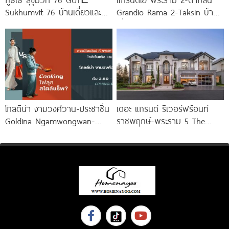
Sukhumvit 76 บ้านเดี่ยวและ
Grandio Rama 2-Taksin บ้าน
บ้านแฝดหรู ใกล้ BTS สถานีแบ
เดี่ยวโครงการใหม่ หลัง Central
ริ่ง
พระราม
โกลดีน่า งามวงศ์วาน-ประชาชื่น
เดอะ แกรนด์ ริเวอร์ฟร้อนท์
Goldina Ngamwongwan-
ราชพฤกษ์-พระราม 5 The
Prachachuen ทาวน์โฮมใหม่
Grand Riverfront
ใกล้ Central และ The Mall
Ratchapruek-Rama 5