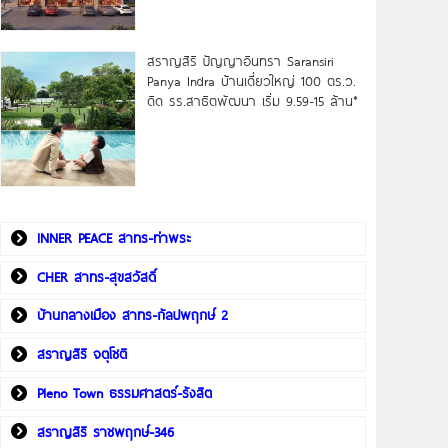
สราญสิริ ปัญญาอินทรา Saransiri
Panya Indra บ้านเดี่ยวใหญ่ 100 ตร.ว.
ดิด รร.สาธิตพัฒนา เริ่ม 9.59-15 ล้าน*
INNER PEACE สาทร-ท่าพระ
CHER สาทร-สุขสวัสดิ์
บ้านกลางเมือง สาทร-กัลปพฤกษ์ 2
สราญสิริ จตุโชติ
Pleno Town ธรรมศาสตร์-รังสิต
สราญสิริ ราชพฤกษ์-346