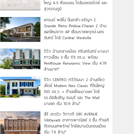
ใหญ่ 4-5 ห้องนอน ใกล้มอเตอร์เวย์ และ
สุวรรณภูมิ
แกรนด์ พลีโน่ ปิ่นเกล้า-จรัญฯ 2
Grande Pleno Pinkloa-Charan 2 บ้าน
แฝดใหม่จาก AP เชื่อมราชพฤกษ์-นคร
อินทร์ ใกล้ Central Westville
รีวิว บ้านกลางเมือง ศรีนครินทร์-บางนา
ทาวน์โฮม 3 ชั้น 173 ตร.ม. พร้อม
Penthouse Panoramic View เริ่ม 4.79
ล้านบาท*
รีวิว CENTRO ทวีวัฒนา 2 บ้านเดี่ยว
สไตล์ Modern Neo Classic ที่ดินใหญ่
100 ตร.ว. + ทำเลเชื่อมบางแค ใกล้
รร.อัสสัมชัญ ธนบุรี และ The Mall
บางแค เริ่ม 10.9 ล้าน*
สิริ อเวนิว วิภาวดี SIRI AVENUE
Vibhavadi อาคารพาณิชย์ 3 ชั้น ทำเลดี
ติดถนนเทพรักษ์ ใกล้สนามบินดอนเมือง
เริ่ม 7.9 ล้าน*