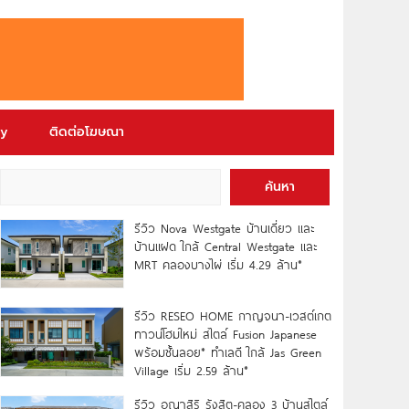
ry
ติดต่อโฆษณา
ค้นหา
รีวิว Nova Westgate บ้านเดี่ยว และ
บ้านแฝด ใกล้ Central Westgate และ
MRT คลองบางไผ่ เริ่ม 4.29 ล้าน*
รีวิว RESEO HOME กาญจนา-เวสต์เกต
ทาวน์โฮมใหม่ สไตล์ Fusion Japanese
พร้อมชั้นลอย* ทำเลดี ใกล้ Jas Green
Village เริ่ม 2.59 ล้าน*
รีวิว อณาสิริ รังสิต-คลอง 3 บ้านสไตล์