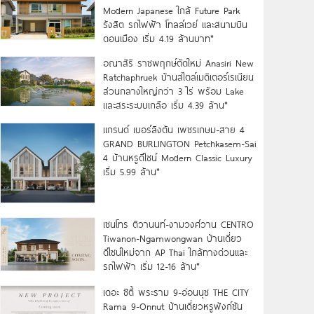
Modern Japanese ใกล้ Future Park
รังสิต รถไฟฟ้า โทลล์เวย์ และสนามบิน
ดอนเมือง เริ่ม 4.19 ล้านบาท*
อณาสิริ ราชพฤกษ์ตัดใหม่ Anasiri New
Ratchaphruek บ้านสไตล์เมดิเตอร์เรเนียน
ส่วนกลางใหญ่กว่า 3 ไร่ พร้อม Lake
และสระระบบเกลือ เริ่ม 4.39 ล้าน*
แกรนด์ เบอร์ลิงตัน เพชรเกษม-สาย 4
GRAND BURLINGTON Petchkasem-Sai
4 บ้านหรูดีไซน์ Modern Classic Luxury
เริ่ม 5.99 ล้าน*
เซนโทร ติวานนท์-งามวงศ์วาน CENTRO
Tiwanon-Ngamwongwan บ้านเดี่ยว
ดีไซน์ใหม่จาก AP Thai ใกล้ทางด่วนและ
รถไฟฟ้า เริ่ม 12-16 ล้าน*
เดอะ ซิตี้ พระราม 9-อ่อนนุช THE CITY
Rama 9-Onnut บ้านเดี่ยวหรูฟังก์ชัน