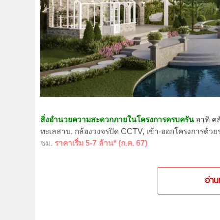
สิ่งอำนวยความสะดวกภายในโครงการครบครัน
อาทิ คล
ทะเลสาบ, กล้องวงจรปิด CCTV, เข้า-ออกโครงการด้วย
ชม.
ราคาเริ่ม
5-7 ล้าน* (ก.ค. 67)
อ่าน