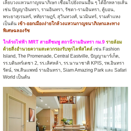
เลียบวงแหวนกาญจนาภิเษก เชื่อมไปยังถนนอื่น ๆ ได้อีกหลายเส้น
เช่น ปัญญาอินทรา, รามอินทรา, รัชดา-รามอินทรา, คู้บอน,
พระยาสุเรนทร์, หทัยราษฎร์, สุวินทวงศ์, นวมินทร์, รามคำแหง
เป็นต้น
เข้า-ออกเมืองง่ายใกล้วงแหวนกาญจนาภิเษกและทาง
พิเศษฉลองรัช
ใกล้รถไฟฟ้า MRT สายสีชมพู สถานีรามอินทรา กม.9
รายล้อม
ด้วยสิ่งอำนวยความสะดวกรองรับทุกไลฟ์สไตล์
เช่น Fashion
Island, The Promenade, Central Eastville, ปัญญามาร์เก็ต,
รร.บดินทร์เดชา 2, รร.เลิศหล้า, รร.นานาชาติ KPIS, รพ.อินทรา
รัตน์, รพ.สินแพทย์ รามอินทรา, Siam Amazing Park และ Safari
World เป็นต้น