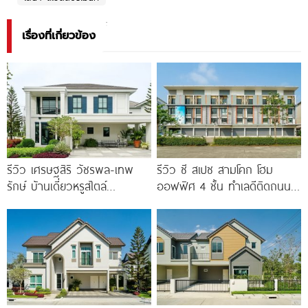
เรื่องที่เกี่ยวข้อง
รีวิว เศรษฐสิริ วัชรพล-เทพ
รีวิว ซี สเปซ สามโคก โฮม
รักษ์ บ้านเดี่ยวหรูสไตล์
ออฟฟิศ 4 ชั้น ทำเลดีติดถนน
Georgian ส่วนกลางใหญ่วิว
ใหญ่ ใกล้ Makro
ทะเลสาบ ทำเลใกล้รถไฟฟ้า และ
ทางด่วน 3 สาย