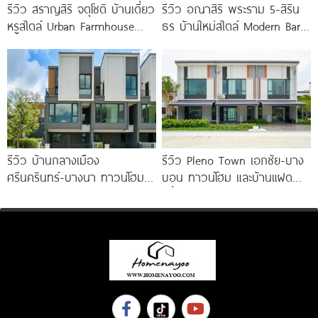
รีวิว สราญสิริ จตุโชติ บ้านเดี่ยว
รีวิว อณาสิริ พระราม 5-สิริน
หรูสไตล์ Urban Farmhouse​
ธร บ้านใหม่สไตล์ Modern Barn
ส่วนกลางใหญ่วิวทะเลสาบ ใกล้
House ใกล้ทางด่วนศรีรัช
ทางด่วนจตุโชติ เริ่ม 8.59
รีวิว บ้านกลางเมือง
รีวิว Pleno Town เอกชัย-บาง
ศรีนครินทร์-บางนา ทาวน์โฮม 3
บอน ทาวน์โฮม และบ้านแฝด
ชั้น 173 ตร.ม. พร้อม
เพื่อคนรุ่นใหม่ ใกล้ทางด่วน และ
Penthouse
Central 2