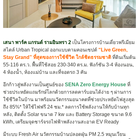
เสนา พาร์ค แกรนด์ รามอินทรา 2
เป็นโครงการบ้านเดี่ยวพรีเมียม
สไตล์ Urban Tropical ออกแบบตามคอนเซปต์
“
Live Green,
Stay Grand”
ที่สุดของการใช้ชีวิต ใกล้ชิดธรรมชาติ
ที่ดินเริ่มต้น
55-116 ตร.ว. พื้นที่ใช้สอย 230-340 ตร.ม. ฟังก์ชัน 3-4 ห้องนอน,
4 ห้องน้ำ, ห้องแม่บ้าน และที่จอดรถ 3 คัน
อีกก้าวสู่พลังงานเป็นศูนย์ของ
SENA Zero Energy House
ที่
ช่วยประหยัดแถมรักษ์โลกด้วยการลดคาร์บอนได้ง่าย ๆ ผ่านการ
ใช้ชีวิตในบ้าน มาพร้อมนวัตกรรมอนาคตที่ช่วยประหยัดไฟสูงสุด
ถึง 85%* ให้ใช้ไฟฟรี 24 ชม.* ลดการใช้พลังงานให้กับบ้านทุก
หลัง, ติดตั้ง Solar ขนาด 7 kw และ Battery Storage ขนาด 9.6
kWh, เตรียมจุดชาร์จรถไฟฟ้าพลังงานสะอาด EV Ready
มีระบบ Fresh Air นวัตกรรมบ้านปลอดฝุ่น PM 2.5 หมุนเวียน