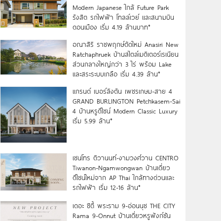
Modern Japanese ใกล้ Future Park
รังสิต รถไฟฟ้า โทลล์เวย์ และสนามบิน
ดอนเมือง เริ่ม 4.19 ล้านบาท*
อณาสิริ ราชพฤกษ์ตัดใหม่ Anasiri New
Ratchaphruek บ้านสไตล์เมดิเตอร์เรเนียน
ส่วนกลางใหญ่กว่า 3 ไร่ พร้อม Lake
และสระระบบเกลือ เริ่ม 4.39 ล้าน*
แกรนด์ เบอร์ลิงตัน เพชรเกษม-สาย 4
GRAND BURLINGTON Petchkasem-Sai
4 บ้านหรูดีไซน์ Modern Classic Luxury
เริ่ม 5.99 ล้าน*
เซนโทร ติวานนท์-งามวงศ์วาน CENTRO
Tiwanon-Ngamwongwan บ้านเดี่ยว
ดีไซน์ใหม่จาก AP Thai ใกล้ทางด่วนและ
รถไฟฟ้า เริ่ม 12-16 ล้าน*
เดอะ ซิตี้ พระราม 9-อ่อนนุช THE CITY
Rama 9-Onnut บ้านเดี่ยวหรูฟังก์ชัน