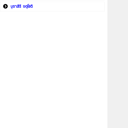
บุราสิริ จตุโชติ