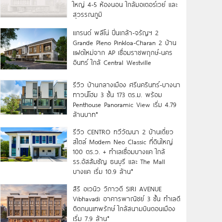
ใหญ่ 4-5 ห้องนอน ใกล้มอเตอร์เวย์ และ
สุวรรณภูมิ
แกรนด์ พลีโน่ ปิ่นเกล้า-จรัญฯ 2
Grande Pleno Pinkloa-Charan 2 บ้าน
แฝดใหม่จาก AP เชื่อมราชพฤกษ์-นคร
อินทร์ ใกล้ Central Westville
รีวิว บ้านกลางเมือง ศรีนครินทร์-บางนา
ทาวน์โฮม 3 ชั้น 173 ตร.ม. พร้อม
Penthouse Panoramic View เริ่ม 4.79
ล้านบาท*
รีวิว CENTRO ทวีวัฒนา 2 บ้านเดี่ยว
สไตล์ Modern Neo Classic ที่ดินใหญ่
100 ตร.ว. + ทำเลเชื่อมบางแค ใกล้
รร.อัสสัมชัญ ธนบุรี และ The Mall
บางแค เริ่ม 10.9 ล้าน*
สิริ อเวนิว วิภาวดี SIRI AVENUE
Vibhavadi อาคารพาณิชย์ 3 ชั้น ทำเลดี
ติดถนนเทพรักษ์ ใกล้สนามบินดอนเมือง
เริ่ม 7.9 ล้าน*