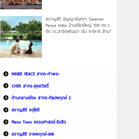
สราญสิริ ปัญญาอินทรา Saransiri
Panya Indra บ้านเดี่ยวใหญ่ 100 ตร.ว.
ดิด รร.สาธิตพัฒนา เริ่ม 9.59-15 ล้าน*
INNER PEACE สาทร-ท่าพระ
CHER สาทร-สุขสวัสดิ์
บ้านกลางเมือง สาทร-กัลปพฤกษ์ 2
สราญสิริ จตุโชติ
Pleno Town ธรรมศาสตร์-รังสิต
สราญสิริ ราชพฤกษ์-346