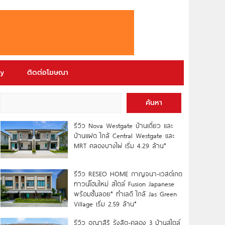
ry
ติดต่อโฆษณา
ค้นหา
รีวิว Nova Westgate บ้านเดี่ยว และ
บ้านแฝด ใกล้ Central Westgate และ
MRT คลองบางไผ่ เริ่ม 4.29 ล้าน*
รีวิว RESEO HOME กาญจนา-เวสต์เกต
ทาวน์โฮมใหม่ สไตล์ Fusion Japanese
พร้อมชั้นลอย* ทำเลดี ใกล้ Jas Green
Village เริ่ม 2.59 ล้าน*
รีวิว อณาสิริ รังสิต-คลอง 3 บ้านสไตล์