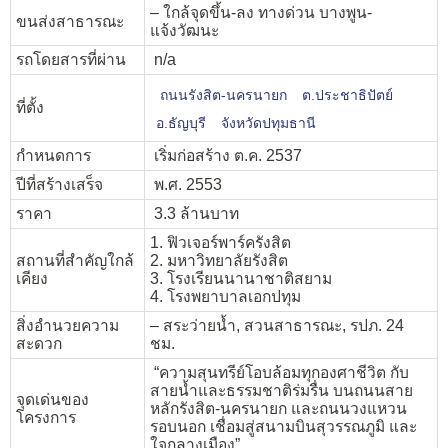
– ใกล้จุดขึ้น-ลง ทางด่วน บางพูน-
ขนส่งสาธารณะ
แจ้งวัฒนะ
รถโดยสารที่ผ่าน
n/a
ถนนรังสิต-นครนายก
ต.ประชาธิปัตย์
ที่ตั้ง
อ.ธัญบุรี
จังหวัดปทุมธานี
กำหนดการ
เริ่มก่อสร้าง ต.ค. 2537
ปีที่สร้างเสร็จ
พ.ศ. 2553
ราคา
3.3 ล้านบาท
1. ฟิวเจอร์พาร์ครังสิต
สถานที่สำคัญใกล้
2. มหาวิทยาลัยรังสิต
เคียง
3. โรงเรียนนานาชาติสยาม
4. โรงพยาบาลเอกปทุม
สิ่งอำนวยความ
– สระว่ายน้ำ, สวนสาธารณะ, รปภ. 24
สะดวก
ชม.
“ความสุนทรีย์โอบล้อมทุกองศาชีวิต กับ
สายน้ำและธรรมชาติร่มรื่น บนถนนสาย
จุดเด่นของ
หลักรังสิต-นครนายก และถนนวงแหวน
โครงการ
รอบนอก เชื่อมสู่สนามบินสุวรรณภูมิ และ
ใจกลางเมือง”