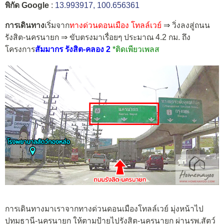
พิกัด Google
:
13.993917, 100.656361
การเดินทาง
เริ่มจาก
ทางด่วนดอนเมือง โทลล์เวย์
⇒ วิ่งลงสู่ถนน
รังสิต-นครนายก ⇒ ขับตรงมาเรื่อยๆ ประมาณ 4.2 กม. ถึง
โครงการ
สัมมากร รังสิต-คลอง 2
*ติดเพียวเพลส
การเดินทางมาเราจากทางด่วนดอนเมืองโทลล์เวย์ มุ่งหน้าไป
ปทุมธานี-นครนายก ให้ตามป้ายไปรังสิต-นครนายก ผ่านรพ.สัตว์