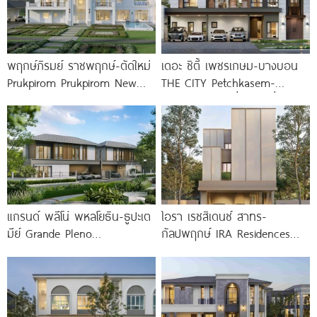
พฤกษ์ภิรมย์ ราชพฤกษ์-ตัดใหม่
เดอะ ซิตี้ เพชรเกษม-บางบอน
Prukpirom Prukpirom New
THE CITY Petchkasem-
Ratchaphruek Road คฤหาสน์
Bangbon บ้านเดี่ยวหรู ที่ดิน
หรู Neo
100+ เชื่อมเพชรเกษม-เอกชัย-
บางแค
แกรนด์ พลีโน่ พหลโยธิน-ธูปะเต
ไอรา เรซสิเดนซ์ สาทร-
มีย์ Grande Pleno
กัลปพฤกษ์ IRA Residences
Phaholyothin-Dhupateme
Sathon-Kanlapaphruek บ้าน
บ้านดีไซน์ใหม่ ติดถนนพหลโยธิน
แนวคิดใหม่จาก NYE ESTATE
ใกล้วิภาวดีรังสิตใน 1
เชื่อมสวนส่วนกลางทุกหลัง