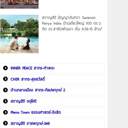
สราญสิริ ปัญญาอินทรา Saransiri
Panya Indra บ้านเดี่ยวใหญ่ 100 ตร.ว.
ดิด รร.สาธิตพัฒนา เริ่ม 9.59-15 ล้าน*
INNER PEACE สาทร-ท่าพระ
CHER สาทร-สุขสวัสดิ์
บ้านกลางเมือง สาทร-กัลปพฤกษ์ 2
สราญสิริ จตุโชติ
Pleno Town ธรรมศาสตร์-รังสิต
สราญสิริ ราชพฤกษ์-346