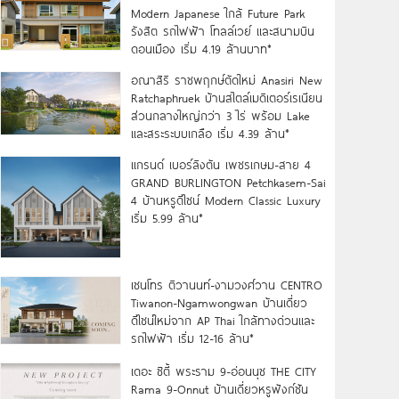
Modern Japanese ใกล้ Future Park
รังสิต รถไฟฟ้า โทลล์เวย์ และสนามบิน
ดอนเมือง เริ่ม 4.19 ล้านบาท*
อณาสิริ ราชพฤกษ์ตัดใหม่ Anasiri New
Ratchaphruek บ้านสไตล์เมดิเตอร์เรเนียน
ส่วนกลางใหญ่กว่า 3 ไร่ พร้อม Lake
และสระระบบเกลือ เริ่ม 4.39 ล้าน*
แกรนด์ เบอร์ลิงตัน เพชรเกษม-สาย 4
GRAND BURLINGTON Petchkasem-Sai
4 บ้านหรูดีไซน์ Modern Classic Luxury
เริ่ม 5.99 ล้าน*
เซนโทร ติวานนท์-งามวงศ์วาน CENTRO
Tiwanon-Ngamwongwan บ้านเดี่ยว
ดีไซน์ใหม่จาก AP Thai ใกล้ทางด่วนและ
รถไฟฟ้า เริ่ม 12-16 ล้าน*
เดอะ ซิตี้ พระราม 9-อ่อนนุช THE CITY
Rama 9-Onnut บ้านเดี่ยวหรูฟังก์ชัน