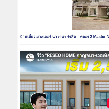
บ้านเดี่ยว มาสเตอร์ นาวานา รังสิต – คลอง 2 Master