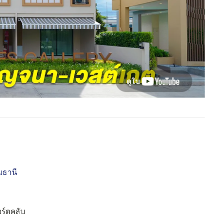
มธานี
ร์ตคลับ