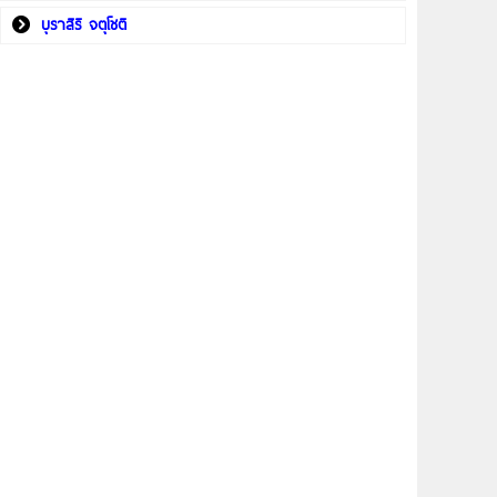
บุราสิริ จตุโชติ