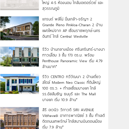
ใหญ่ 4-5 ห้องนอน ใกล้มอเตอร์เวย์ และ
สุวรรณภูมิ
แกรนด์ พลีโน่ ปิ่นเกล้า-จรัญฯ 2
Grande Pleno Pinkloa-Charan 2 บ้าน
แฝดใหม่จาก AP เชื่อมราชพฤกษ์-นคร
อินทร์ ใกล้ Central Westville
รีวิว บ้านกลางเมือง ศรีนครินทร์-บางนา
ทาวน์โฮม 3 ชั้น 173 ตร.ม. พร้อม
Penthouse Panoramic View เริ่ม 4.79
ล้านบาท*
รีวิว CENTRO ทวีวัฒนา 2 บ้านเดี่ยว
สไตล์ Modern Neo Classic ที่ดินใหญ่
100 ตร.ว. + ทำเลเชื่อมบางแค ใกล้
รร.อัสสัมชัญ ธนบุรี และ The Mall
บางแค เริ่ม 10.9 ล้าน*
สิริ อเวนิว วิภาวดี SIRI AVENUE
Vibhavadi อาคารพาณิชย์ 3 ชั้น ทำเลดี
ติดถนนเทพรักษ์ ใกล้สนามบินดอนเมือง
เริ่ม 7.9 ล้าน*