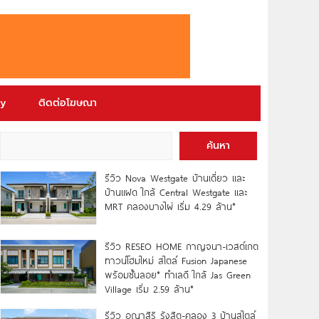
ry
ติดต่อโฆษณา
ค้นหา
รีวิว Nova Westgate บ้านเดี่ยว และ
บ้านแฝด ใกล้ Central Westgate และ
MRT คลองบางไผ่ เริ่ม 4.29 ล้าน*
รีวิว RESEO HOME กาญจนา-เวสต์เกต
ทาวน์โฮมใหม่ สไตล์ Fusion Japanese
พร้อมชั้นลอย* ทำเลดี ใกล้ Jas Green
Village เริ่ม 2.59 ล้าน*
รีวิว อณาสิริ รังสิต-คลอง 3 บ้านสไตล์