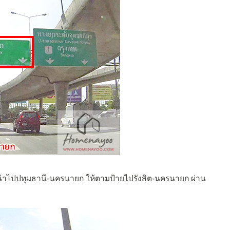
น้าไปปทุมธานี-นครนายก ให้ตามป้ายไปรังสิต-นครนายก ผ่าน