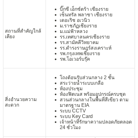
บิ๊กซี เอ็กซ์ตร้า เชียงราย
เซ็นทรัล พลาซา เชียงราย
เดอะริช อเวนิว
ม.ราชภัฏเชียงราย
สถานที่สำคัญใกล้
ม.แม่ฟ้าหลวง
เคียง
รร.เทศบาลนครเชียงราย
รร.สามัคคีวิทยาคม
รร.ดำรงราษฎร์สงเคราะห์
รพ.กรุงเทพเชียงราย
รพ.โอเวอร์บรุ๊ค
โถงต้อนรับส่วนกลาง 2 ชั้น
สระว่ายน้ำระบบเกลือ
ห้องประชุม
ห้องฟิตเนส พร้อมอุปกรณ์ครบชุด
สิ่งอำนวยความ
สวนส่วนกลางในพื้นที่สีเขียว ตาม
สะดวก
มาตรฐาน EIA
ระบบ CCTV
ระบบ Key Card
เจ้าหน้าที่รักษาความปลอดภัยตลอด
24 ชั่วโมง