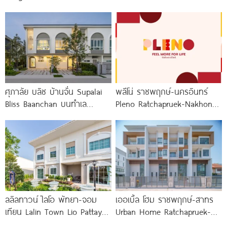
จาก
ซีรีส์ใหม่ พร้อม Clubhouse และ
Fitness 24
ศุภาลัย บลิซ บ้านจั่น Supalai
พลีโน่ ราชพฤกษ์-นครอินทร์
Bliss Baanchan บนทำเล
Pleno Ratchapruek-Nakhon
ศักยภาพ ห่างถนนมิตรภาพ
In โครงการใหม่ใจกลาง
เพียง 200
เมืองนนทบุรี
ลลิลทาวน์ ไลโอ พัทยา-จอม
เออเบิ้ล โฮม ราชพฤกษ์-สาทร
เทียน Lalin Town Lio Pattaya-
Urban Home Ratchapruek-
Jomtien ทาวน์โฮม French
Sathorn ทาวน์โฮม 3-3.5 ชั้น