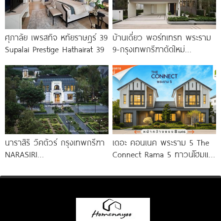
ศุภาลัย เพรสทิจ หทัยราษฎร์ 39
บ้านเดี่ยว พอร์ทเทรท พระราม
Supalai Prestige Hathairat 39
9-กรุงเทพกรีฑาตัดใหม่
PORTRAITR Rama 9-New
Krungthep Kreetha เอกสิทธิ์
เพียง
นาราสิริ วิคตัวร์ กรุงเทพกรีฑา
เดอะ คอนเนค พระราม 5 The
NARASIRI
Connect Rama 5 ทาวน์โฮมและ
VICTOIRE Krungthep Kreetha
บ้านแฝดโครงการใหม่ บนทำเล
บ้านเดี่ยวหรูโครงการใหม่จาก
พระราม
แสนสิริ แรงบันดาลใจจาก Le