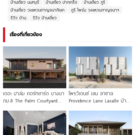
บ้านเดี่ยว นนทบุรี
บ้านเดี่ยว ปากเกร็ด
บ้านเดี่ยว ภูริ
บ้านเดี่ยว วงแหวนกาญจนาภิเษก
ภูริ ไพร์ม วงแหวนกาญจนาฯ
รีวิว บ้าน
รีวิว บ้านเดี่ยว
เรื่องที่เกี่ยวข้อง
เดอะ ปาล์ม คอร์ทยาร์ด บางนา
โพรวิเดนซ์ เลน ลาซาล
กม.8 The Palm Courtyard
Providence Lane Lasalle บ้าน
Bangna KM.8
แฝดหรู 3.5 ชั้น สไตล์