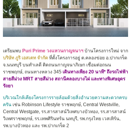
เตรียมพบ
Puri Prime วงแหวนกาญจนาฯ
บ้านโครงการใหม่ จาก
บริษัท ภูริ เอสเตท จำกัด
ที่ตั้งโครงการอยู่ ต.คลองข่อย อ.ปากเกร็ด
จ.นนทบุรี บนทำเลดี ติดถนนกาญจนาภิเษก เชื่อมต่อถนน
ราชพฤกษ์, ถนนทางหลวง 345
เดินทางเพียง 20 นาที* ถึงรถไฟฟ้า
สายสีม่วง MRT สายสีม่วง สถานีคลองบางไผ่ และทางพิเศษอุดร
รัถยา
บริเวณใกล้เคียงโครงการรายล้อมด้วยสิ่งอำนวยความสะดวกครบ
ครัน
เช่น Robinson Lifestyle ราชพฤกษ์, Central Westville,
Central Westgate, รร.สารสาสน์วิเทศบางบัวทอง, รร.สารสาสน์
วิเทศราชพฤกษ์, รร.เทพศิรินทร์น นทบุรี, รพ.กรุงไทย เวสเทิร์น,
รพ.บางบัวทอง และ รพ.ปากเกร็ด 2