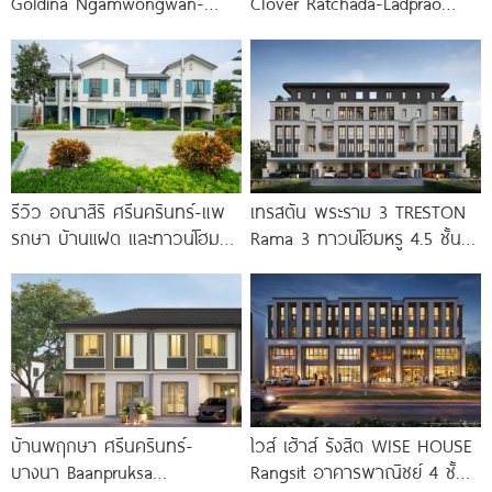
Goldina Ngamwongwan-
Clover Ratchada-Ladprao
Prachachuen ทาวน์โฮมใหม่
ทาวน์โฮมและบ้านแฝด ใกล้
ใกล้ Central และ The Mall
ทางด่วน และรถไฟฟ้า เริ่ม 15.5
ล้าน*
รีวิว อณาสิริ ศรีนครินทร์-แพ
เทรสตัน พระราม 3 TRESTON
รกษา บ้านแฝด และทาวน์โฮม
Rama 3 ทาวน์โฮมหรู 4.5 ชั้น
สไตล์เมอร์ดิเตอร์เรเนียน​ ใกล้
พร้อมลิฟต์ส่วนตัว
ทางด่วน และ BTS แพรกษา
บ้านพฤกษา ศรีนครินทร์-
ไวส์ เฮ้าส์ รังสิต WISE HOUSE
บางนา Baanpruksa
Rangsit อาคารพาณิชย์ 4 ชั้น