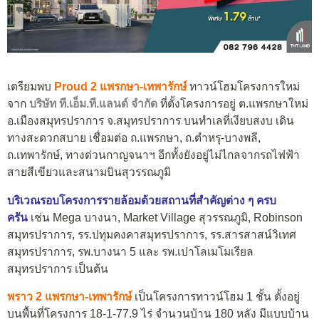
เตรียมพบ
Proud 2 แพรกษา-เทพารักษ์
ทาวน์โฮมโครงการใหม่
จาก
บริษัท ที.เอ็ม.ที.แลนด์ จำกัด
ที่ตั้งโครงการอยู่ ต.แพรกษาใหม่
อ.เมืองสมุทรปราการ จ.สมุทรปราการ บนทำเลที่เงียบสงบ เดิน
ทางสะดวกสบาย เชื่อมต่อ ถ.แพรกษา, ถ.ตำหรุ-บางพลี,
ถ.เทพารักษ์, ทางด่วนกาญจนาฯ อีกทั้งยังอยู่ไม่ไกลจากรถไฟฟ้า
สายสีเขียวและสนามบินสุวรรณภูมิ
บริเวณรอบโครงการรายล้อมด้วยสถานที่สำคัญต่าง ๆ ครบ
ครัน
เช่น Mega บางนา, Market Village สุวรรณภูมิ, Robinson
สมุทรปราการ, รร.ปทุมคงคาสมุทรปราการ, รร.สารสาสน์วิเทศ
สมุทรปราการ, รพ.บางนา 5 และ รพ.เปาโลเมโมเรียล
สมุทรปราการ เป็นต้น
พราว 2 แพรกษา-เทพารักษ์
เป็นโครงการทาวน์โฮม 1 ชั้น ตั้งอยู่
บนพื้นที่โครงการ 18-1-77.9 ไร่ จำนวนบ้าน 180 หลัง มีแบบบ้าน