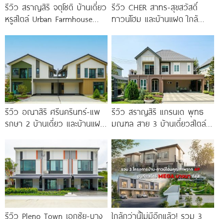
รีวิว สราญสิริ จตุโชติ บ้านเดี่ยว
รีวิว CHER สาทร-สุขสวัสดิ์
หรูสไตล์ Urban Farmhouse​
ทาวน์โฮม และบ้านแฝด ใกล้
ส่วนกลางใหญ่วิวทะเลสาบ ใกล้
ทางด่วน และรถไฟฟ้าสายสีม่วง
ทางด่วนจตุโชติ เริ่ม 8.59
ใต้ สถานีแยกประชาอุทิศ เริ่ม
3.59
รีวิว อณาสิริ ศรีนครินทร์-แพ
รีวิว สราญสิริ แกรนเด พุทธ
รกษา 2 บ้านเดี่ยว และบ้านแฝด
มณฑล สาย 3 บ้านเดี่ยวสไตล์
ดีไซน์ LAGOM ใกล้ BTS
Modern Farmhouse 100
รีวิว Pleno Town เอกชัย-บาง
ใกล้กว่านี้ไม่มีอีกแล้ว! รวม 3