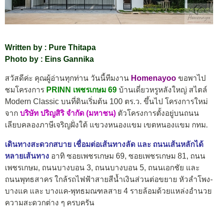
Written by : Pure Thitapa
Photo by : Eins Gannika
สวัสดีค่ะ คุณผู้อ่านทุกท่าน วันนี้ทีมงาน
Homenayoo
ขอพาไป
ชมโครงการ
PRINN เพชรเกษม 69
บ้านเดี่ยวหรูหลังใหญ่ สไตล์
Modern Classic บนที่ดินเริ่มต้น 100 ตร.ว. ขึ้นไป โครงการใหม่
จาก
บริษัท ปริญสิริ จำกัด (มหาชน)
ตัวโครงการตั้งอยู่บนถนน
เลียบคลองภาษีเจริญฝั่งใต้ แขวงหนองแขม เขตหนองแขม กทม.
เดินทางสะดวกสบาย เชื่อมต่อเส้นทางลัด และ ถนนเส้นหลักได้
หลายเส้นทาง
อาทิ ซอยเพชรเกษม 69, ซอยเพชรเกษม 81, ถนน
เพชรเกษม, ถนนบางบอน 3, ถนนบางบอน 5, ถนนเอกชัย และ
ถนนพุทธสาคร ใกล้รถไฟฟ้าสายสีน้ำเงินส่วนต่อขยาย หัวลำโพง-
บางแค และ บางแค-พุทธมณฑลสาย 4 รายล้อมด้วยแหล่งอำนวย
ความสะดวกต่าง ๆ ครบครัน