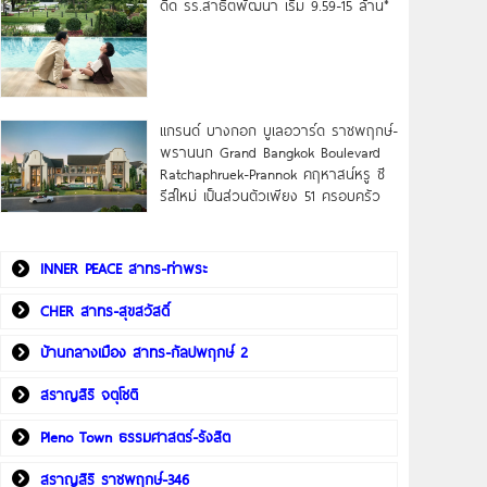
ดิด รร.สาธิตพัฒนา เริ่ม 9.59-15 ล้าน*
แกรนด์ บางกอก บูเลอวาร์ด ราชพฤกษ์-
พรานนก Grand Bangkok Boulevard
Ratchaphruek-Prannok คฤหาสน์หรู ซี
รีส์ใหม่ เป็นส่วนตัวเพียง 51 ครอบครัว
INNER PEACE สาทร-ท่าพระ
CHER สาทร-สุขสวัสดิ์
บ้านกลางเมือง สาทร-กัลปพฤกษ์ 2
สราญสิริ จตุโชติ
Pleno Town ธรรมศาสตร์-รังสิต
สราญสิริ ราชพฤกษ์-346