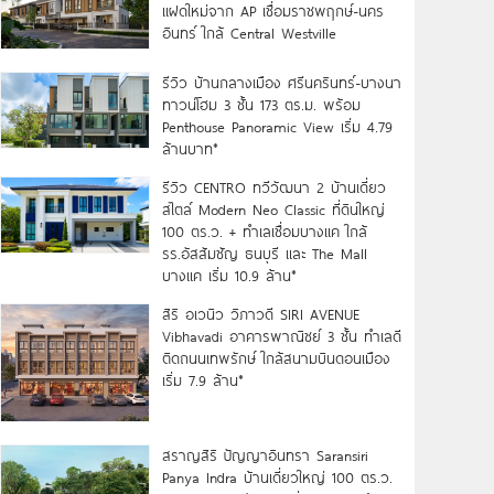
แฝดใหม่จาก AP เชื่อมราชพฤกษ์-นคร
อินทร์ ใกล้ Central Westville
รีวิว บ้านกลางเมือง ศรีนครินทร์-บางนา
ทาวน์โฮม 3 ชั้น 173 ตร.ม. พร้อม
Penthouse Panoramic View เริ่ม 4.79
ล้านบาท*
รีวิว CENTRO ทวีวัฒนา 2 บ้านเดี่ยว
สไตล์ Modern Neo Classic ที่ดินใหญ่
100 ตร.ว. + ทำเลเชื่อมบางแค ใกล้
รร.อัสสัมชัญ ธนบุรี และ The Mall
บางแค เริ่ม 10.9 ล้าน*
สิริ อเวนิว วิภาวดี SIRI AVENUE
Vibhavadi อาคารพาณิชย์ 3 ชั้น ทำเลดี
ติดถนนเทพรักษ์ ใกล้สนามบินดอนเมือง
เริ่ม 7.9 ล้าน*
สราญสิริ ปัญญาอินทรา Saransiri
Panya Indra บ้านเดี่ยวใหญ่ 100 ตร.ว.