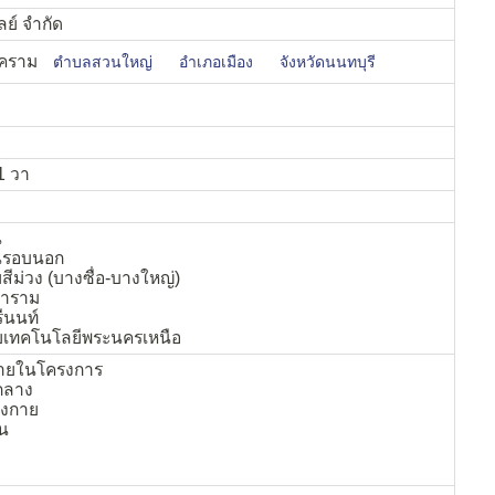
ลย์ จำกัด
งคราม
ตำบลสวนใหญ่
อำเภอเมือง
จังหวัดนนทบุรี
1 วา
น
นรอบนอก
ีม่วง (บางซื่อ-บางใหญ่)
ตาราม
ีนนท์
ยเทคโนโลยีพระนครเหนือ
ายในโครงการ
กลาง
ังกาย
่น
.