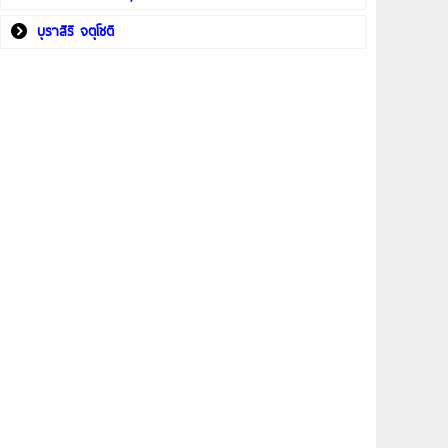
บุราสิริ จตุโชติ