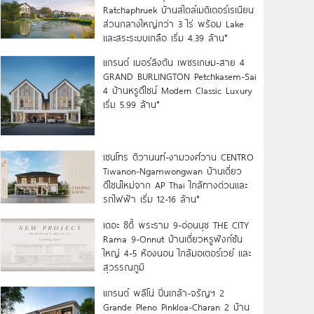
Ratchaphruek บ้านสไตล์เมดิเตอร์เรเนียน
ส่วนกลางใหญ่กว่า 3 ไร่ พร้อม Lake
และสระระบบเกลือ เริ่ม 4.39 ล้าน*
แกรนด์ เบอร์ลิงตัน เพชรเกษม-สาย 4
GRAND BURLINGTON Petchkasem-Sai
4 บ้านหรูดีไซน์ Modern Classic Luxury
เริ่ม 5.99 ล้าน*
เซนโทร ติวานนท์-งามวงศ์วาน CENTRO
Tiwanon-Ngamwongwan บ้านเดี่ยว
ดีไซน์ใหม่จาก AP Thai ใกล้ทางด่วนและ
รถไฟฟ้า เริ่ม 12-16 ล้าน*
เดอะ ซิตี้ พระราม 9-อ่อนนุช THE CITY
Rama 9-Onnut บ้านเดี่ยวหรูฟังก์ชัน
ใหญ่ 4-5 ห้องนอน ใกล้มอเตอร์เวย์ และ
สุวรรณภูมิ
แกรนด์ พลีโน่ ปิ่นเกล้า-จรัญฯ 2
Grande Pleno Pinkloa-Charan 2 บ้าน