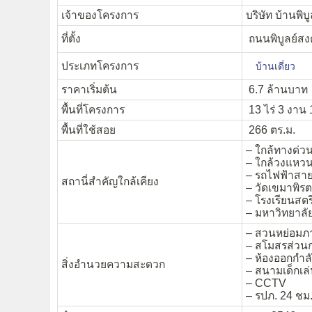
เจ้าของโครงการ
บริษัท บ้านพิบู
ที่ตั้ง
ถนนพิบูลย์ส
ประเภทโครงการ
บ้านเดี่ยว
ราคาเริ่มต้น
6.7 ล้านบาท
พื้นที่โครงการ
13 ไร่ 3 งาน 
พื้นที่ใช้สอย
266 ตร.ม.
– ใกล้ทางด่ว
– ใกล้วงแหว
– รถไฟฟ้าสายส
สถานี่สำคัญใกล้เคียง
– วัดเขมาพิร
– โรงเรียนสตร
– มหาวิทยาลั
– สวนหย่อมภ
– สโมสรส่วน
– ห้องออกกำล
สิ่งอำนวยความสะดวก
– สนามเด็กเล
– CCTV
– รปภ. 24 ชม