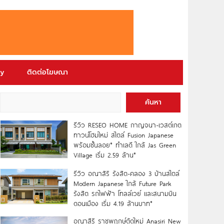
ry
ติดต่อโฆษณา
ค้นหา
รีวิว RESEO HOME กาญจนา-เวสต์เกต
ทาวน์โฮมใหม่ สไตล์ Fusion Japanese
พร้อมชั้นลอย* ทำเลดี ใกล้ Jas Green
Village เริ่ม 2.59 ล้าน*
รีวิว อณาสิริ รังสิต-คลอง 3 บ้านสไตล์
Modern Japanese ใกล้ Future Park
รังสิต รถไฟฟ้า โทลล์เวย์ และสนามบิน
ดอนเมือง เริ่ม 4.19 ล้านบาท*
อณาสิริ ราชพฤกษ์ตัดใหม่ Anasiri New