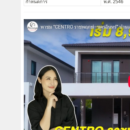
กำหนดการ
พ.ศ. 2546